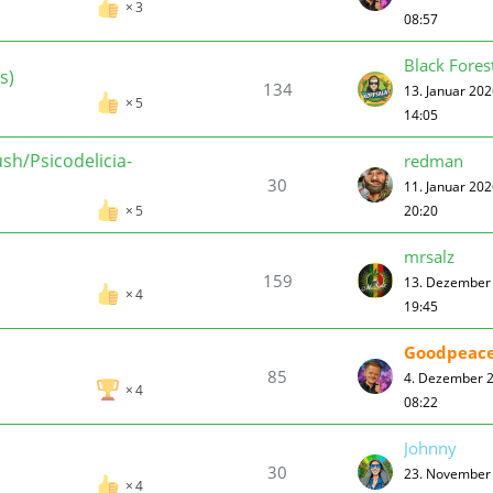
3
08:57
Black Fores
s)
134
13. Januar 20
5
14:05
h/Psicodelicia-
redman
30
11. Januar 20
20:20
5
mrsalz
159
13. Dezember
4
19:45
Goodpeac
85
4. Dezember 
4
08:22
Johnny
30
23. November
4