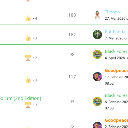
Thondra
180
27. Mai 2026 
4
PuffPanda
162
7. Mai 2026 u
3
Black Fores
98
4. April 2026 
2
Goodpeac
117
17. Februar 2
3
08:52
Black Fores
orum (2nd Edition)
93
6. Februar 20
3
07:38
Goodpeac
22
2. Februar 20