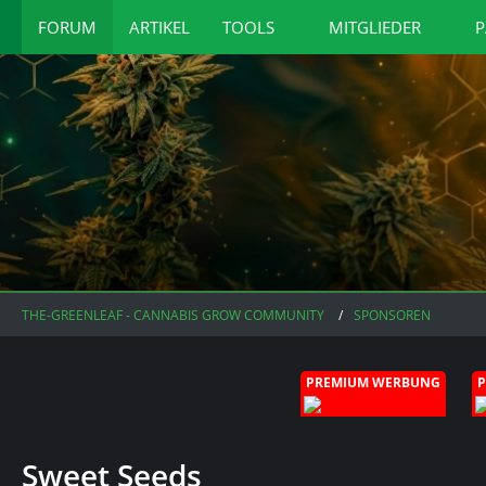
FORUM
ARTIKEL
TOOLS
MITGLIEDER
P
THE-GREENLEAF - CANNABIS GROW COMMUNITY
SPONSOREN
PREMIUM WERBUNG
Sweet Seeds