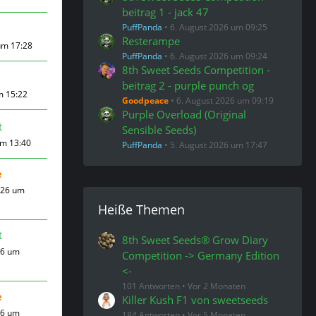
beitrag 1 - jack 47
PuffPanda
6. August 2026 um 09:25
Resterampe
um 17:28
PuffPanda
6. August 2026 um 09:24
8th Sweet Seeds Competition -
beitrag 2 - purple punch og
m 15:22
Goodpeace
6. August 2026 um 09:19
Purple Overload (Original
t
Sensible Seeds)
um 13:40
PuffPanda
5. August 2026 um 17:47
e
026 um
Heiße Themen
t
8th Sweet Seeds® Grow Diary
26 um
Competition -> Germany Edition
<-
101 Antworten
Vor 2 Monaten
e
Killer Kush F1 von sweetseeds
26 um
184 Antworten
Vor 5 Monaten