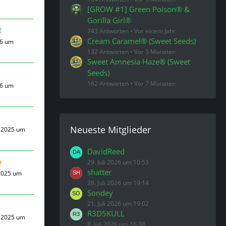
[GROW #1] Green Poison® &
Gorilla Girl®
t
743 Antworten
Vor einem Jahr
Cream Caramel® (Sweet Seeds)
26 um
132 Antworten
Vor 5 Monaten
Sweet Amnesia Haze® (Sweet
Seeds)
162 Antworten
Vor 7 Monaten
26 um
Neueste Mitglieder
 2025 um
DavidReed
e
29. Juli 2026 um 10:53
shatter
2025 um
28. Juli 2026 um 19:14
Sondey
21. Juli 2026 um 19:02
R3D5KULL
 2025 um
8. Juli 2026 um 16:38