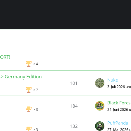
 ORT!
4
-> Germany Edition
Nuke
101
3. Juli 2026 u
7
Black Fores
184
24. Juni 2026 
3
PuffPanda
132
27. Mai 2026 
3