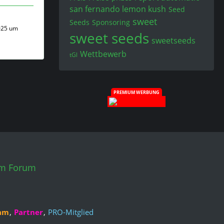
san fernando lemon kush
Seed
sweet
Seeds
Sponsoring
025 um
sweet seeds
sweetseeds
Wettbewerb
tGl
PREMIUM WERBUNG
em Forum
am
Partner
PRO-Mitglied