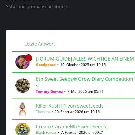
Süße und aromatische Sorten.
Letzte Antwort
[FORUM-GUIDE] ALLES WICHTIGE AN EINEM
Goodpeace
19. Oktober 2025 um 10:15
8th Sweet Seeds® Grow Diary Competition 
<-
Tommy Gomez
7. Mai 2026 um 05:11
Killer Kush F1 von sweetseeds
Thondra
20. Februar 2026 um 10:16
Cream Caramel® (Sweet Seeds)
Black Forest
7. Februar 2026 um 09:21