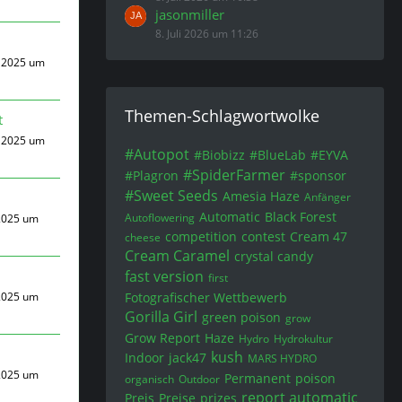
jasonmiller
8. Juli 2026 um 11:26
 2025 um
Themen-Schlagwortwolke
t
 2025 um
#Autopot
#Biobizz
#BlueLab
#EYVA
#SpiderFarmer
#Plagron
#sponsor
#Sweet Seeds
Amesia Haze
Anfänger
Automatic
Black Forest
Autoflowering
2025 um
competition
contest
Cream 47
cheese
Cream Caramel
crystal candy
fast version
first
2025 um
Fotografischer Wettbewerb
Gorilla Girl
green poison
grow
Grow Report
Haze
Hydro
Hydrokultur
kush
Indoor
jack47
MARS HYDRO
2025 um
Permanent
poison
organisch
Outdoor
report automatic
Preis
Preise
prizes