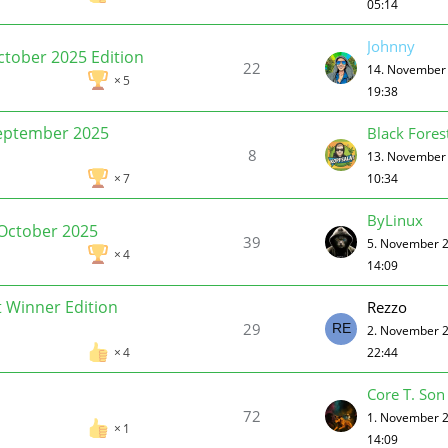
05:14
Johnny
tober 2025 Edition
22
14. November
5
19:38
September 2025
Black Fores
8
13. November
10:34
7
ByLinux
October 2025
39
5. November 
4
14:09
t Winner Edition
Rezzo
29
2. November 
22:44
4
Core T. Son
72
1. November 
1
14:09