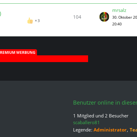
mrsalz
)
104
30. Oktober 2
3
20:40
PREMIUM WERBUNG
Benutzer online in dies
1 Mitglied und 2 Besucher
scaballero81
Legende
Administrator
Te