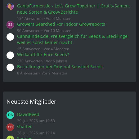
GanjaFarmer.de - Let’s Grow Together | Gratis-Samen,
neue Sorten & Grow-Berichte
134 Antworten
Vor 4 Monaten
Growers Searched For Indoor Growreports
96 Antworten
Vor 10 Monaten
Cannaindex.de, Preisvergleich für Seeds & Stecklinge,
weil es sonst keiner macht
15 Antworten
Vor 4 Monaten
Wo kauft Ihr Eure Seeds?
270 Antworten
Vor 6 Jahren
Bestellungen bei Original Sensibel Seeds
8 Antworten
Vor 9 Monaten
Neueste Mitglieder
DavidReed
29. Juli 2026 um 10:53
shatter
28. Juli 2026 um 19:14
Sondey