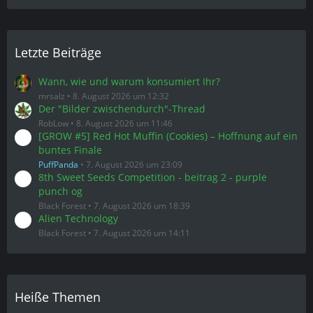
Letzte Beiträge
Wann, wie und warum konsumiert Ihr?
mrsalz
8. August 2026 um 12:32
Der "Bilder zwischendurch"-Thread
RobLow
8. August 2026 um 11:46
[GROW #5] Red Hot Muffin (Cookies) – Hoffnung auf ein
buntes Finale
PuffPanda
7. August 2026 um 23:09
8th Sweet Seeds Competition - beitrag 2 - purple
punch og
Black Forest
7. August 2026 um 18:39
Alien Technology
Black Forest
7. August 2026 um 14:11
Heiße Themen