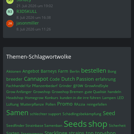
21. Juli 2026 um 19:02
R3D5KULL
8. Juli 2026 um 16:38
jasonmiller
8. Juli 2026 um 11:26
Themen-Schlagwortwolke
bestellen
Angebot
Barneys Farm
Aktionen
Berlin
Bong
Cannapot
Dutch Passion
breeder
Code
erfahrung
grow
Fachhandel für Pflanzenbedarf
Grinder
GrowAndStyle
Grow Anfänger
Growshop
Growshop Bremen
gute Qualität
handeln
Headshop
Homegrow
Konkurs
kunden in die irre führen
Lampen
LED
Promo
Lüftung
Mutterpflanze
Pollen
RAzzia
reingefallen
Samen
Seed
schlechter support
Schädlingsbekämpfung
Seeds
shop
Seedfinder Strainbase Samenban
Sicherheit
Stecklinge
strains
top
top-shop
Sorten
Staatssterror