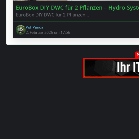
EuroBox DIY DWC für 2 Pflanzen – Hydro-Syst
EuroBox DIY DWC für 2 Pflanzen...
PuffPanda
2. Februar 2026 um 17:56