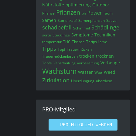
Nährstoffe
optimierung
Outdoor
Pflanzen
Power
Pflanze
ph
raum
Samen
Samenkauf
Samenpflanzen
Sativa
schadbefall
Schädlinge
Schimmel
Symptome
Techniken
sorte
Stecklinge
temperatur
THC
Thripse
Thrips Larve
Tipps
Topf
Trauermücken
trocken
trocknen
Trauermückenlarven
Vorbeuge
Töpfe
Verarbeitung
vorbereitung
Wachstum
Wasser
Weed
Watt
Zirkulation
Überdüngung
überdosis
PRO-Mitglied
PRO-MITGLIED WERDEN