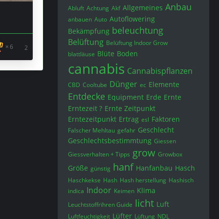
Anbau
Allgemeines
Abluft
Achtung
Akf
Autoflowering
anbauen
Auto
beleuchtung
Bekämpfung
Belüftung
Belüftung Indoor Grow
6
2
Blüte
Boden
blattläuse
cannabis
Cannabispflanzen
Dünger
Elemente
CBD
Cooltube
ec
Entdecke
Equipment
Erde
Ernte
Erntezeit ?
Ernte Zeitpunkt
Erntezeitpunkt
Ertrag
Faktoren
esl
Geschlecht
Falscher Mehltau
gefahr
Geschlechtsbestimmtung
Giessen
grow
Giessverhalten + Tipps
Growbox
hanf
Größe
Hanfanbau
Hasch
günstig
Haschkekse
Hash
Hash herstellung
Hashisch
Indoor
Klima
indica
Keimen
licht
Luft
Leuchtstoffrïhren Guide
Lüfter
Luftfeuchtigkeit
Lüftung
NDL