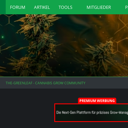
FORUM
ARTIKEL
TOOLS
MITGLIEDER
P
THE-GREENLEAF - CANNABIS GROW COMMUNITY
PREMIUM WERBUNG