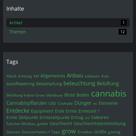
Inhalte
Artikel
1
Themen
12
Tags
Anbau
Allgemeines
Abluft
Achtung
Akf
anbauen
Auto
beleuchtung
Belüftung
Autoflowering
Bekämpfung
cannabis
Blüte
Boden
Belüftung Indoor Grow
blattläuse
Cannabispflanzen
Dünger
Elemente
CBD
Cooltube
ec
Entdecke
Equipment
Erde
Ernte
Erntezeit ?
Ernte Zeitpunkt
Erntezeitpunkt
Ertrag
Faktoren
esl
Geschlecht
Geschlechtsbestimmtung
Falscher Mehltau
gefahr
grow
Größe
Giessen
Giessverhalten + Tipps
Growbox
günstig