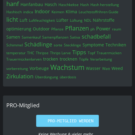
hanf
Hanfanbau
Hasch
Haschkekse
Hash
Hash herstellung
Indoor
Klima
Hashisch
indica
Keimen
Leuchtstoffrïhren Guide
licht
Luft
Lüfter
Nährstoffe
Luftfeuchtigkeit
Lüftung
NDL
Pflanzen
Power
optimierung
Outdoor
Pflanze
ph
raum
schadbefall
Samen
Samenkauf
Samenpflanzen
Sativa
Schädlinge
Symptome
Techniken
Schimmel
sorte
Stecklinge
Tipps
temperatur
THC
Thripse
Thrips Larve
Topf
Trauermücken
trocken
trocknen
Trauermückenlarven
Töpfe
Verarbeitung
Wachstum
Vorbeuge
Wasser
Weed
vorbereitung
Watt
Zirkulation
Überdüngung
überdosis
PRO-Mitglied
PRO-MITGLIED WERDEN
Keine Werbung & vieles mehr...