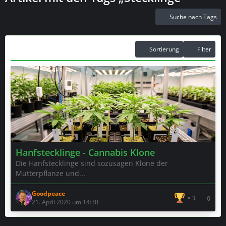
Suche nach Tags
Sortierung
Filter
Hanfstecklinge - Cannabis Klone
Die Hanfstecklinge sind sozusagen Klone der
Mutterpflanze und...
Goodpeace
3
0
21. April 2020 um 14:30