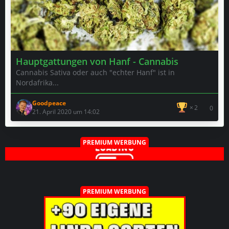
Hauptgattungen von Hanf - Cannabis
Cannabis Sativa oder auch "echter Hanf" ist in
Nordafrika...
Goodpeace
2
0
21. April 2020 um 14:02
PREMIUM WERBUNG
PREMIUM WERBUNG