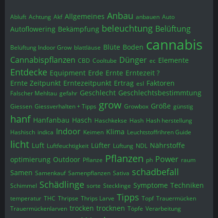
Anbau
Allgemeines
Abluft
Achtung
Akf
anbauen
Auto
beleuchtung
Belüftung
Autoflowering
Bekämpfung
cannabis
Blüte
Boden
Belüftung Indoor Grow
blattläuse
Cannabispflanzen
Dünger
Elemente
CBD
Cooltube
ec
Entdecke
Equipment
Erde
Ernte
Erntezeit ?
Ernte Zeitpunkt
Erntezeitpunkt
Ertrag
Faktoren
esl
Geschlecht
Geschlechtsbestimmtung
Falscher Mehltau
gefahr
grow
Größe
Giessen
Giessverhalten + Tipps
Growbox
günstig
hanf
Hanfanbau
Hasch
Haschkekse
Hash
Hash herstellung
Indoor
Klima
Hashisch
indica
Keimen
Leuchtstoffrïhren Guide
licht
Luft
Lüfter
Nährstoffe
Luftfeuchtigkeit
Lüftung
NDL
Pflanzen
Power
optimierung
Outdoor
Pflanze
ph
raum
schadbefall
Samen
Samenkauf
Samenpflanzen
Sativa
Schädlinge
Symptome
Techniken
Schimmel
sorte
Stecklinge
Tipps
temperatur
THC
Thripse
Thrips Larve
Topf
Trauermücken
trocken
trocknen
Trauermückenlarven
Töpfe
Verarbeitung