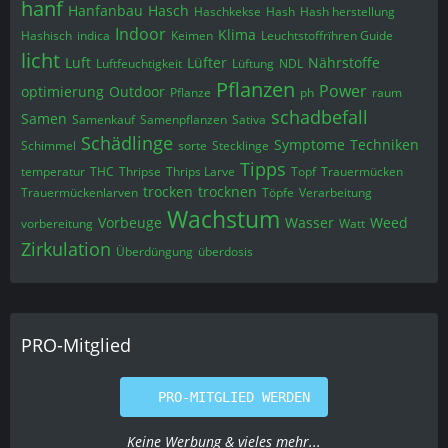
hanf
Hanfanbau
Hasch
Haschkekse
Hash
Hash herstellung
Indoor
Klima
Hashisch
indica
Keimen
Leuchtstoffrïhren Guide
licht
Luft
Lüfter
Nährstoffe
Luftfeuchtigkeit
Lüftung
NDL
Pflanzen
Power
optimierung
Outdoor
Pflanze
ph
raum
schadbefall
Samen
Samenkauf
Samenpflanzen
Sativa
Schädlinge
Symptome
Techniken
Schimmel
sorte
Stecklinge
Tipps
temperatur
THC
Thripse
Thrips Larve
Topf
Trauermücken
trocken
trocknen
Trauermückenlarven
Töpfe
Verarbeitung
Wachstum
Vorbeuge
Wasser
Weed
vorbereitung
Watt
Zirkulation
Überdüngung
überdosis
PRO-Mitglied
PRO-MITGLIED WERDEN
Keine Werbung & vieles mehr...