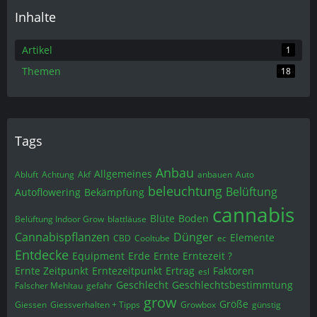
Inhalte
Artikel
1
Themen
18
Tags
Anbau
Allgemeines
Abluft
Achtung
Akf
anbauen
Auto
beleuchtung
Belüftung
Autoflowering
Bekämpfung
cannabis
Blüte
Boden
Belüftung Indoor Grow
blattläuse
Cannabispflanzen
Dünger
Elemente
CBD
Cooltube
ec
Entdecke
Equipment
Erde
Ernte
Erntezeit ?
Ernte Zeitpunkt
Erntezeitpunkt
Ertrag
Faktoren
esl
Geschlecht
Geschlechtsbestimmtung
Falscher Mehltau
gefahr
grow
Größe
Giessen
Giessverhalten + Tipps
Growbox
günstig