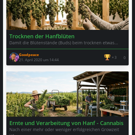
Trocknen der Hanfblüten
Damit die Blütenstände (Buds) beim trocknen etwas...
Goodpeace
3
0
21. April 2020 um 14:44
Ernte und Verarbeitung von Hanf - Cannabis
Nach einer mehr oder weniger erfolgreichen Growzeit