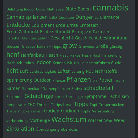
cannabis
Blüte
Boden
Belüftung Indoor Grow
blattläuse
Cannabispflanzen
Dünger
Elemente
CBD
Cooltube
ec
Entdecke
Equipment
Erde
Ernte
Erntezeit ?
Ernte Zeitpunkt
Erntezeitpunkt
Ertrag
Faktoren
esl
Geschlecht
Geschlechtsbestimmtung
Falscher Mehltau
gefahr
grow
Größe
Giessen
Giessverhalten + Tipps
Growbox
günstig
hanf
Hanfanbau
Hasch
Haschkekse
Hash
Hash herstellung
Indoor
Klima
Hashisch
indica
Keimen
Leuchtstoffrïhren Guide
licht
Luft
Lüfter
Nährstoffe
Luftfeuchtigkeit
Lüftung
NDL
Pflanzen
Power
optimierung
Outdoor
Pflanze
ph
raum
schadbefall
Samen
Samenkauf
Samenpflanzen
Sativa
Schädlinge
Symptome
Techniken
Schimmel
sorte
Stecklinge
Tipps
temperatur
THC
Thripse
Thrips Larve
Topf
Trauermücken
trocken
trocknen
Trauermückenlarven
Töpfe
Verarbeitung
Wachstum
Vorbeuge
Wasser
Weed
vorbereitung
Watt
Zirkulation
Überdüngung
überdosis