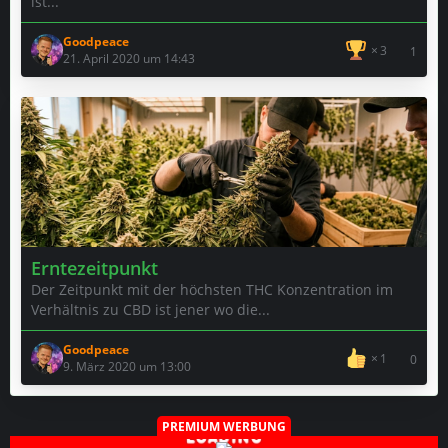
ist...
Goodpeace
3
1
21. April 2020 um 14:43
Erntezeitpunkt
Der Zeitpunkt mit der höchsten THC Konzentration im
Verhältnis zu CBD ist jener wo die...
Goodpeace
1
0
9. März 2020 um 13:00
PREMIUM WERBUNG