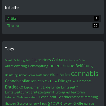
Inhalte
Artikel
1
Themen
25
Tags
Anbau
Allgemeines
Abluft
Achtung
Akf
anbauen
Auto
beleuchtung
Belüftung
Autoflowering
Bekämpfung
cannabis
Blüte
Boden
Belüftung Indoor Grow
blattläuse
Cannabispflanzen
Dünger
Elemente
CBD
Cooltube
ec
Entdecke
Equipment
Erde
Ernte
Erntezeit ?
Ernte Zeitpunkt
Erntezeitpunkt
Ertrag
Faktoren
esl
Geschlecht
Geschlechtsbestimmtung
Falscher Mehltau
gefahr
grow
Größe
Giessen
Giessverhalten + Tipps
Growbox
günstig