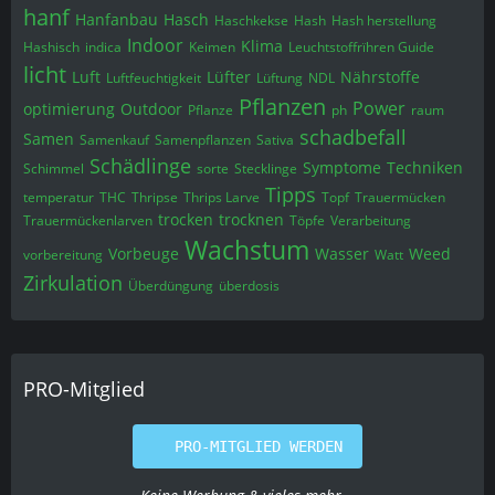
hanf
Hanfanbau
Hasch
Haschkekse
Hash
Hash herstellung
Indoor
Klima
Hashisch
indica
Keimen
Leuchtstoffrïhren Guide
licht
Luft
Lüfter
Nährstoffe
Luftfeuchtigkeit
Lüftung
NDL
Pflanzen
Power
optimierung
Outdoor
Pflanze
ph
raum
schadbefall
Samen
Samenkauf
Samenpflanzen
Sativa
Schädlinge
Symptome
Techniken
Schimmel
sorte
Stecklinge
Tipps
temperatur
THC
Thripse
Thrips Larve
Topf
Trauermücken
trocken
trocknen
Trauermückenlarven
Töpfe
Verarbeitung
Wachstum
Vorbeuge
Wasser
Weed
vorbereitung
Watt
Zirkulation
Überdüngung
überdosis
PRO-Mitglied
PRO-MITGLIED WERDEN