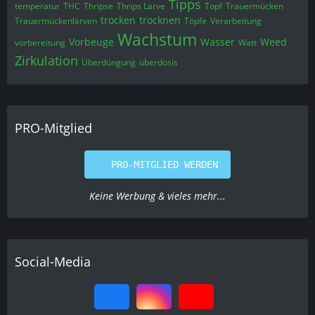
Tipps
temperatur
THC
Thripse
Thrips Larve
Topf
Trauermücken
trocken
trocknen
Trauermückenlarven
Töpfe
Verarbeitung
Wachstum
Vorbeuge
Wasser
Weed
vorbereitung
Watt
Zirkulation
Überdüngung
überdosis
PRO-Mitglied
PRO-MITGLIED WERDEN
Keine Werbung & vieles mehr...
Social-Media