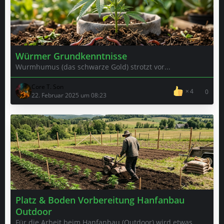
Würmer Grundkenntnisse
Wurmhumus (das schwarze Gold) strotzt vor...
Core T. Son
4
0
22. Februar 2025 um 08:23
Platz & Boden Vorbereitung Hanfanbau
Outdoor
Für die Arbeit beim Hanfanbau (Outdoor) wird etwas