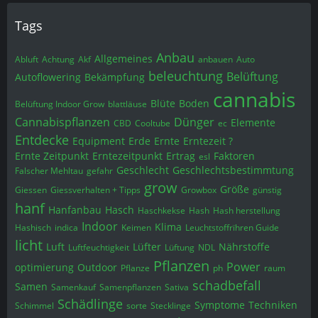
Tags
Anbau
Allgemeines
Abluft
Achtung
Akf
anbauen
Auto
beleuchtung
Belüftung
Autoflowering
Bekämpfung
cannabis
Blüte
Boden
Belüftung Indoor Grow
blattläuse
Cannabispflanzen
Dünger
Elemente
CBD
Cooltube
ec
Entdecke
Equipment
Erde
Ernte
Erntezeit ?
Ernte Zeitpunkt
Erntezeitpunkt
Ertrag
Faktoren
esl
Geschlecht
Geschlechtsbestimmtung
Falscher Mehltau
gefahr
grow
Größe
Giessen
Giessverhalten + Tipps
Growbox
günstig
hanf
Hanfanbau
Hasch
Haschkekse
Hash
Hash herstellung
Indoor
Klima
Hashisch
indica
Keimen
Leuchtstoffrïhren Guide
licht
Luft
Lüfter
Nährstoffe
Luftfeuchtigkeit
Lüftung
NDL
Pflanzen
Power
optimierung
Outdoor
Pflanze
ph
raum
schadbefall
Samen
Samenkauf
Samenpflanzen
Sativa
Schädlinge
Symptome
Techniken
Schimmel
sorte
Stecklinge