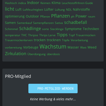
Indoor
Klima
Hashisch
indica
Keimen
Leuchtstoffrïhren Guide
licht
Luft
Lüfter
Nährstoffe
Luftfeuchtigkeit
Lüftung
NDL
Pflanzen
Power
optimierung
Outdoor
Pflanze
ph
raum
schadbefall
Samen
Samenkauf
Samenpflanzen
Sativa
Schädlinge
Symptome
Techniken
Schimmel
sorte
Stecklinge
Tipps
temperatur
THC
Thripse
Thrips Larve
Topf
Trauermücken
trocken
trocknen
Trauermückenlarven
Töpfe
Verarbeitung
Wachstum
Vorbeuge
Wasser
Weed
vorbereitung
Watt
Zirkulation
Überdüngung
überdosis
PRO-Mitglied
PRO-MITGLIED WERDEN
Keine Werbung & vieles mehr...