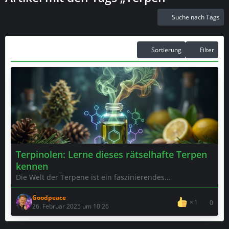
Suche nach Tags
Sortierung
Filter
Terpinolen: Lerne dieses rätselhafte Terpen
kennen
Die Welt der Terpene ist ein faszinierendes...
Goodpeace
1
0
26. Februar 2025 um 10:26