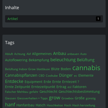
Inhalte
Artikel
1
Tags
Anbau
Allgemeines
Abluft
Achtung
Akf
anbauen
Auto
beleuchtung
Belüftung
Autoflowering
Bekämpfung
cannabis
Blüte
Boden
Belüftung Indoor Grow
blattläuse
Cannabispflanzen
Dünger
Elemente
CBD
Cooltube
ec
Entdecke
Equipment
Erde
Ernte
Erntezeit ?
Ernte Zeitpunkt
Erntezeitpunkt
Ertrag
Faktoren
esl
Geschlecht
Geschlechtsbestimmtung
Falscher Mehltau
gefahr
grow
Größe
Giessen
Giessverhalten + Tipps
Growbox
günstig
hanf
Hanfanbau
Hasch
Haschkekse
Hash
Hash herstellung