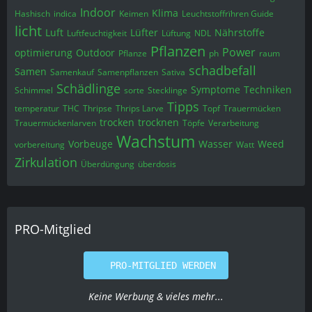
Indoor
Klima
Hashisch
indica
Keimen
Leuchtstoffrïhren Guide
licht
Luft
Lüfter
Nährstoffe
Luftfeuchtigkeit
Lüftung
NDL
Pflanzen
Power
optimierung
Outdoor
Pflanze
ph
raum
schadbefall
Samen
Samenkauf
Samenpflanzen
Sativa
Schädlinge
Symptome
Techniken
Schimmel
sorte
Stecklinge
Tipps
temperatur
THC
Thripse
Thrips Larve
Topf
Trauermücken
trocken
trocknen
Trauermückenlarven
Töpfe
Verarbeitung
Wachstum
Vorbeuge
Wasser
Weed
vorbereitung
Watt
Zirkulation
Überdüngung
überdosis
PRO-Mitglied
PRO-MITGLIED WERDEN
Keine Werbung & vieles mehr...