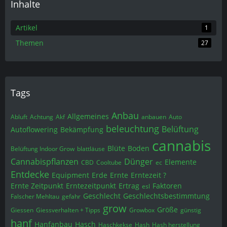
Inhalte
Artikel
1
Themen
27
Tags
Anbau
Allgemeines
Abluft
Achtung
Akf
anbauen
Auto
beleuchtung
Belüftung
Autoflowering
Bekämpfung
cannabis
Blüte
Boden
Belüftung Indoor Grow
blattläuse
Cannabispflanzen
Dünger
Elemente
CBD
Cooltube
ec
Entdecke
Equipment
Erde
Ernte
Erntezeit ?
Ernte Zeitpunkt
Erntezeitpunkt
Ertrag
Faktoren
esl
Geschlecht
Geschlechtsbestimmtung
Falscher Mehltau
gefahr
grow
Größe
Giessen
Giessverhalten + Tipps
Growbox
günstig
hanf
Hanfanbau
Hasch
Haschkekse
Hash
Hash herstellung