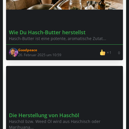
Wie Du Hasch-Butter herstellst
Hasch-Butter ist eine potente, aromatische Zutat...
Goodpeace
1
0
26. Februar 2025 um 10:59
Die Herstellung von Haschöl
Haschöl bzw. Weed Öl wird aus Haschisch oder
Marihuana...