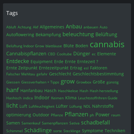
Tags
Anbau
Allgemeines
Abluft
Achtung
Akf
anbauen
Auto
beleuchtung
Belüftung
Autoflowering
Bekämpfung
cannabis
Blüte
Boden
Belüftung Indoor Grow
blattläuse
Cannabispflanzen
Dünger
Elemente
CBD
Cooltube
ec
Entdecke
Equipment
Erde
Ernte
Erntezeit ?
Ernte Zeitpunkt
Erntezeitpunkt
Ertrag
Faktoren
esl
Geschlecht
Geschlechtsbestimmtung
Falscher Mehltau
gefahr
grow
Größe
Giessen
Giessverhalten + Tipps
Growbox
günstig
hanf
Hanfanbau
Hasch
Haschkekse
Hash
Hash herstellung
Indoor
Klima
Hashisch
indica
Keimen
Leuchtstoffrïhren Guide
licht
Luft
Lüfter
Nährstoffe
Luftfeuchtigkeit
Lüftung
NDL
Pflanzen
Power
optimierung
Outdoor
Pflanze
ph
raum
schadbefall
Samen
Samenkauf
Samenpflanzen
Sativa
Schädlinge
Symptome
Techniken
Schimmel
sorte
Stecklinge