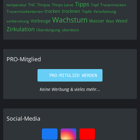
Tipps
temperatur
THC
Thripse
Thrips Larve
Topf
Trauermücken
trocken
trocknen
Trauermückenlarven
Töpfe
Verarbeitung
Wachstum
Vorbeuge
Wasser
Weed
vorbereitung
Watt
Zirkulation
Überdüngung
überdosis
PRO-Mitglied
PRO-MITGLIED WERDEN
Keine Werbung & vieles mehr...
Social-Media