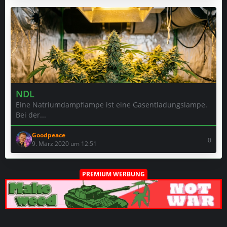
NDL
Eine Natriumdampflampe ist eine Gasentladungslampe.
Bei der...
Goodpeace
0
9. März 2020 um 12:51
PREMIUM WERBUNG