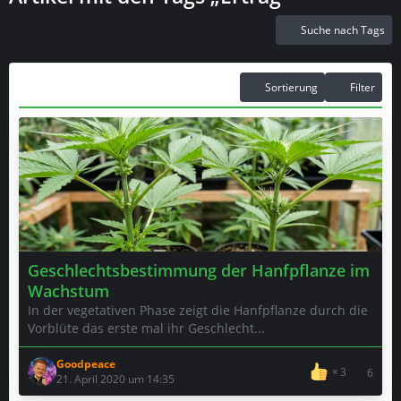
Suche nach Tags
Sortierung
Filter
Geschlechtsbestimmung der Hanfpflanze im
Wachstum
In der vegetativen Phase zeigt die Hanfpflanze durch die
Vorblüte das erste mal ihr Geschlecht...
Goodpeace
3
6
21. April 2020 um 14:35