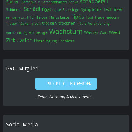
schadbefall
Samen
Samenkauf
Samenpflanzen
Sativa
Schädlinge
Symptome
Techniken
Schimmel
sorte
Stecklinge
Tipps
temperatur
THC
Thripse
Thrips Larve
Topf
Trauermücken
trocken
trocknen
Trauermückenlarven
Töpfe
Verarbeitung
Wachstum
Vorbeuge
Wasser
Weed
vorbereitung
Watt
Zirkulation
Überdüngung
überdosis
PRO-Mitglied
PRO-MITGLIED WERDEN
Keine Werbung & vieles mehr...
Social-Media