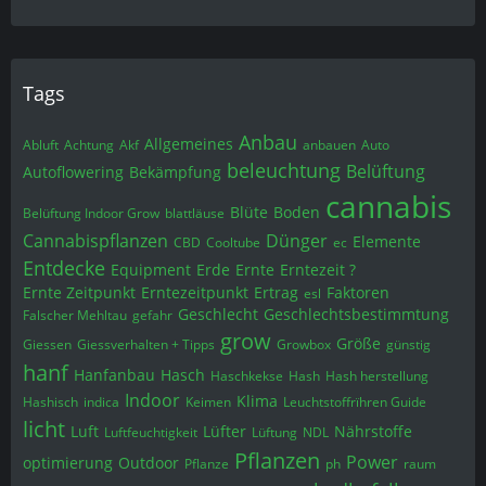
Tags
Anbau
Allgemeines
Abluft
Achtung
Akf
anbauen
Auto
beleuchtung
Belüftung
Autoflowering
Bekämpfung
cannabis
Blüte
Boden
Belüftung Indoor Grow
blattläuse
Cannabispflanzen
Dünger
Elemente
CBD
Cooltube
ec
Entdecke
Equipment
Erde
Ernte
Erntezeit ?
Ernte Zeitpunkt
Erntezeitpunkt
Ertrag
Faktoren
esl
Geschlecht
Geschlechtsbestimmtung
Falscher Mehltau
gefahr
grow
Größe
Giessen
Giessverhalten + Tipps
Growbox
günstig
hanf
Hanfanbau
Hasch
Haschkekse
Hash
Hash herstellung
Indoor
Klima
Hashisch
indica
Keimen
Leuchtstoffrïhren Guide
licht
Luft
Lüfter
Nährstoffe
Luftfeuchtigkeit
Lüftung
NDL
Pflanzen
Power
optimierung
Outdoor
Pflanze
ph
raum