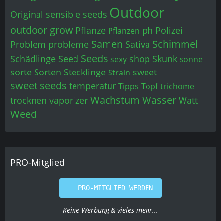
Outdoor
Original sensible seeds
outdoor grow
Pflanze
ph
Polizei
Pflanzen
Samen
Schimmel
Problem
probleme
Sativa
Seeds
Schädlinge
Seed
shop
Skunk
sexy
sonne
sorte
Sorten
Stecklinge
sweet
Strain
sweet seeds
temperatur
Tipps
Topf
trichome
Wachstum
Wasser
trocknen
vaporizer
Watt
Weed
PRO-Mitglied
PRO-MITGLIED WERDEN
Keine Werbung & vieles mehr...