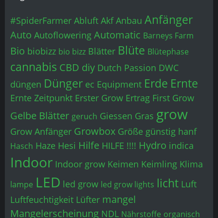
Anfänger
#SpiderFarmer
Abluft
Akf
Anbau
Auto
Automatic
Autoflowering
Barneys Farm
Blüte
Bio
biobizz
Blätter
bio bizz
Blütephase
cannabis
CBD
diy
Dutch Passion
DWC
Dünger
Erde
Ernte
düngen
ec
Equipment
Ernte Zeitpunkt
Erster Grow
Ertrag
First Grow
grow
Gelbe Blätter
Giessen
Gras
geruch
Growbox
Grow Anfänger
Größe
günstig
hanf
Hilfe
Hydro
Haze
Hesi
HILFE !!!!
indica
Hasch
Indoor
Indoor grow
Keimen
Keimling
Klima
LED
licht
led grow
Luft
lampe
led grow lights
mangel
Luftfeuchtigkeit
Lüfter
Mangelerscheinung
NDL
Nährstoffe
organisch