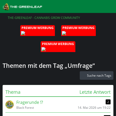
THE-GREENLEAF - CANNABIS GROW COMMUNITY
PREMIUM WERBUNG
PREMIUM WERBUNG
PREMIUM WERBUNG
Themen mit dem Tag „Umfrage“
Suche nach Tags
Thema
Letzte Antwort
Fragerunde ⁉️
2
Black Forest
14. Mai 2026 um 19:22