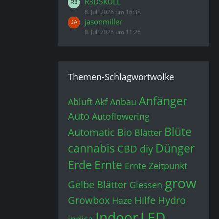
R3D5KULL
8. Juli 2026 um 16:38
jasonmiller
8. Juli 2026 um 11:26
Themen-Schlagwortwolke
Anfänger
Abluft
Akf
Anbau
Auto
Autoflowering
Blüte
Automatic
Bio
Blätter
cannabis
Dünger
CBD
diy
Erde
Ernte
Ernte Zeitpunkt
grow
Gelbe Blätter
Giessen
Growbox
Hilfe
Hydro
Haze
Indoor
LED