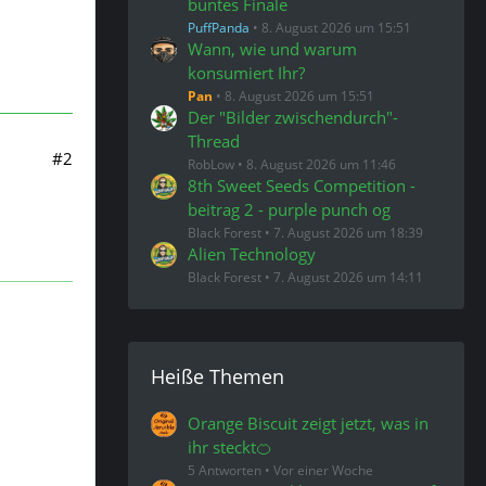
buntes Finale
PuffPanda
8. August 2026 um 15:51
Wann, wie und warum
konsumiert Ihr?
Pan
8. August 2026 um 15:51
Der "Bilder zwischendurch"-
Thread
#2
RobLow
8. August 2026 um 11:46
8th Sweet Seeds Competition -
beitrag 2 - purple punch og
Black Forest
7. August 2026 um 18:39
Alien Technology
Black Forest
7. August 2026 um 14:11
Heiße Themen
Orange Biscuit zeigt jetzt, was in
ihr steckt🍊
5 Antworten
Vor einer Woche