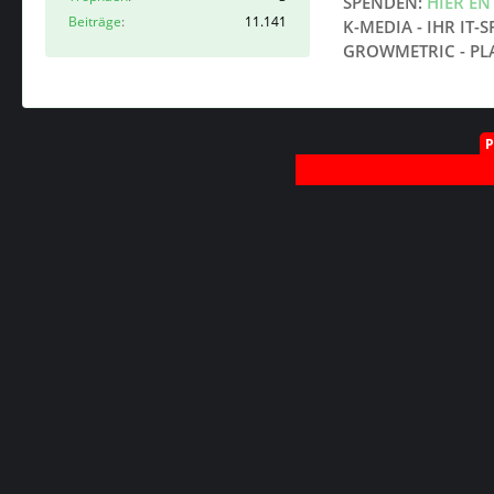
SPENDEN:
HIER E
Beiträge
11.141
K-MEDIA - IHR IT-S
GROWMETRIC - PL