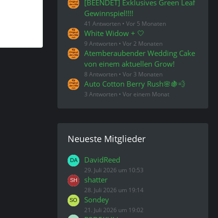
[BEENDET] Exklusives Green Leaf
Gewinnspiel!!!!
41 Antworten
Vor 5 Monaten
White Widow + 🤍
9 Antworten
Vor 2 Monaten
Atemberaubender Wedding Cake
von einem aktuellen Grow!
8 Antworten
Vor 3 Monaten
Auto Cotton Berry Rush🌸🍇💨
3 Antworten
Vor einem Monat
Neueste Mitglieder
DavidReed
29. Juli 2026 um 10:53
shatter
28. Juli 2026 um 19:14
Sondey
21. Juli 2026 um 19:02