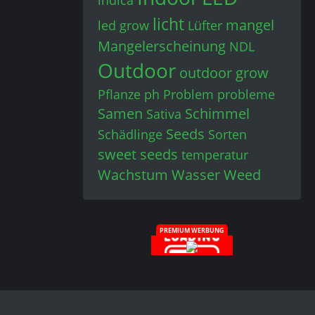
indica
licht
mangel
led grow
Lüfter
Mangelerscheinung
NDL
Outdoor
outdoor grow
Pflanze
ph
Problem
probleme
Samen
Schimmel
Sativa
Seeds
Schädlinge
Sorten
sweet seeds
temperatur
Wachstum
Wasser
Weed
PREMIUM WERBUNG