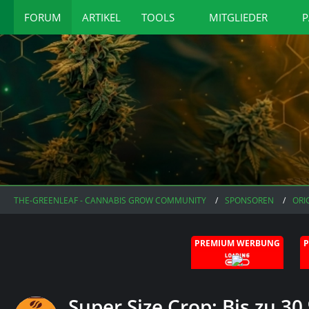
FORUM
ARTIKEL
TOOLS
MITGLIEDER
P
THE-GREENLEAF - CANNABIS GROW COMMUNITY
SPONSOREN
ORI
PREMIUM WERBUNG
Super Size Crop: Bis zu 3