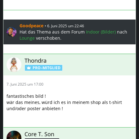
Goodpeace
6. Juni 2025 um 22:46
Hat das Thema aus dem Forum
Indoor (Bilder)
nach
Lounge
verschoben.
Thondra
PRO–MITGLIED
7. Juni 2025 um 17:00
fantastisches bild !
wär das meines, würd ich es in meinem shop als t-shirt
und/oder poster anbieten !
Core T. Son