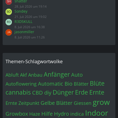
shatter
28. Juli 2026 um 19:14
Sondey
21. Juli 2026 um 19:02
R3D5KULL
8. Juli 2026 um 16:38
jasonmiller
8. Juli 2026 um 11:26
Themen-Schlagwortwolke
Anfänger
Auto
Abluft
Akf
Anbau
Blüte
Automatic
Bio
Autoflowering
Blätter
cannabis
Dünger
Erde
Ernte
CBD
diy
grow
Gelbe Blätter
Ernte Zeitpunkt
Giessen
Indoor
Growbox
Hilfe
Hydro
Haze
indica