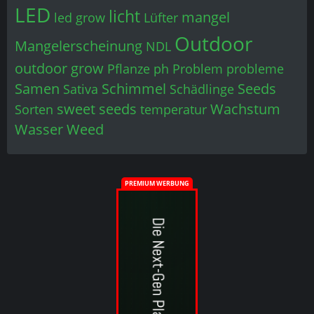
LED
licht
mangel
led grow
Lüfter
Outdoor
Mangelerscheinung
NDL
outdoor grow
Pflanze
ph
Problem
probleme
Samen
Schimmel
Seeds
Sativa
Schädlinge
sweet seeds
Wachstum
Sorten
temperatur
Wasser
Weed
PREMIUM WERBUNG