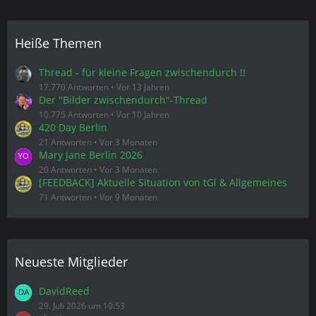
Heiße Themen
Thread - für kleine Fragen zwischendurch !!
17.770 Antworten
Vor 13 Jahren
Der "Bilder zwischendurch"-Thread
10.775 Antworten
Vor 10 Jahren
420 Day Berlin
21 Antworten
Vor 3 Monaten
Mary Jane Berlin 2026
20 Antworten
Vor 3 Monaten
[FEEDBACK] Aktuelle Situation von tGl & Allgemeines
71 Antworten
Vor 9 Monaten
Neueste Mitglieder
DavidReed
29. Juli 2026 um 10:53