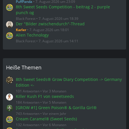
PuffPanda
7. August 2026 um 23:09
8th Sweet Seeds Competition - beitrag 2 - purple
punch og
Black Forest
7. August 2026 um 18:39
Der "Bilder zwischendurch"-Thread
Karler
7. August 2026 um 18:01
Alien Technology
Black Forest
7. August 2026 um 14:11
Heiße Themen
8th Sweet Seeds® Grow Diary Competition -> Germany
Edition <-
101 Antworten
Vor 3 Monaten
Killer Kush F1 von sweetseeds
184 Antworten
Vor 5 Monaten
[GROW #1] Green Poison® & Gorilla Girl®
743 Antworten
Vor einem Jahr
Cream Caramel® (Sweet Seeds)
132 Antworten
Vor 6 Monaten