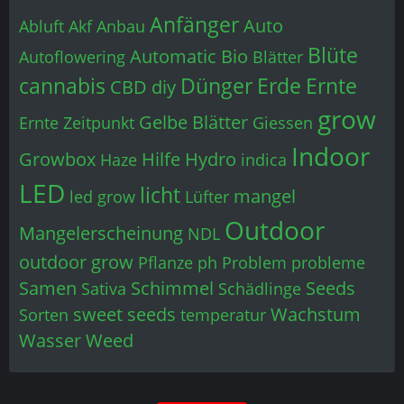
Anfänger
Auto
Abluft
Akf
Anbau
Blüte
Automatic
Bio
Autoflowering
Blätter
cannabis
Dünger
Erde
Ernte
CBD
diy
grow
Gelbe Blätter
Ernte Zeitpunkt
Giessen
Indoor
Growbox
Hilfe
Hydro
Haze
indica
LED
licht
mangel
led grow
Lüfter
Outdoor
Mangelerscheinung
NDL
outdoor grow
Pflanze
ph
Problem
probleme
Samen
Schimmel
Seeds
Sativa
Schädlinge
sweet seeds
Wachstum
Sorten
temperatur
Wasser
Weed