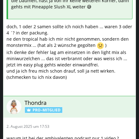
die Daumen, hast ja von Ihr keine weiteren Körner, dann
gehts mit Pineapple Slush XL weiter 😅
doch, 1 oder 2 samen sollte ich noich haben ... waren 3 oder
4 `? in der packung.
ne den tropical hab ich mir nicht genommen, sondern den
monstermix ... (hat als 2 wünsche gegolten
)
ich denke der fehler lag am einsetzen in den light mix als
miniwurzelchen ... das ist verbrannt oder was weiss ich ...
jetzt im easy plug gehts wieder einwandfrei.
und ja ich freu mich schon drauf, soll ja nett wirken.
(schmecken tu ich nix davon)
Thondra
PRO–MITGLIED
2. August 2025 um 17:53
warum ist bei der ambivalenten podcast nur 1 video ?