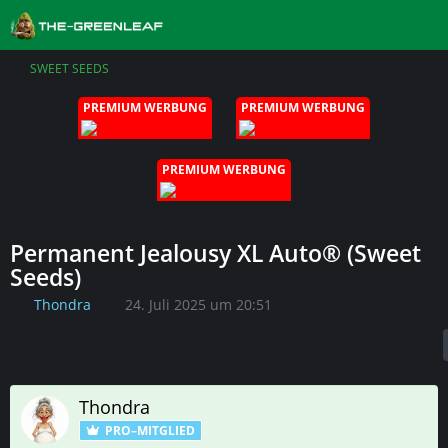
SWEET SEEDS
PREMIUM WERBUNG
PREMIUM WERBUNG
PREMIUM WERBUNG
Permanent Jealousy XL Auto® (Sweet
Seeds)
Thondra
24. Juli 2025 um 20:51
Thondra
PRO–MITGLIED