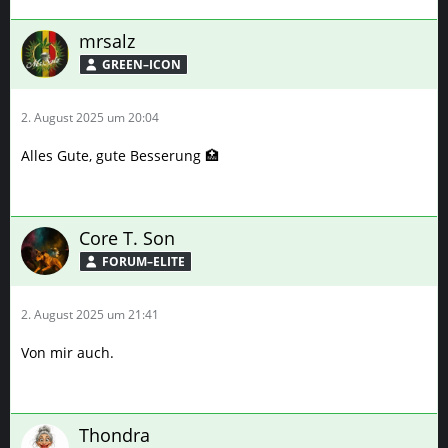
mrsalz
GREEN–ICON
2. August 2025 um 20:04
Alles Gute, gute Besserung 🏥
Core T. Son
FORUM–ELITE
2. August 2025 um 21:41
Von mir auch.
Thondra