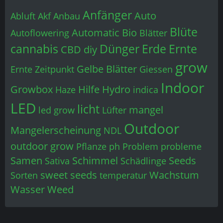
Anfänger
Auto
Abluft
Akf
Anbau
Blüte
Automatic
Bio
Autoflowering
Blätter
cannabis
Dünger
Erde
Ernte
CBD
diy
grow
Gelbe Blätter
Ernte Zeitpunkt
Giessen
Indoor
Growbox
Hilfe
Hydro
Haze
indica
LED
licht
mangel
led grow
Lüfter
Outdoor
Mangelerscheinung
NDL
outdoor grow
Pflanze
ph
Problem
probleme
Samen
Schimmel
Seeds
Sativa
Schädlinge
sweet seeds
Wachstum
Sorten
temperatur
Wasser
Weed