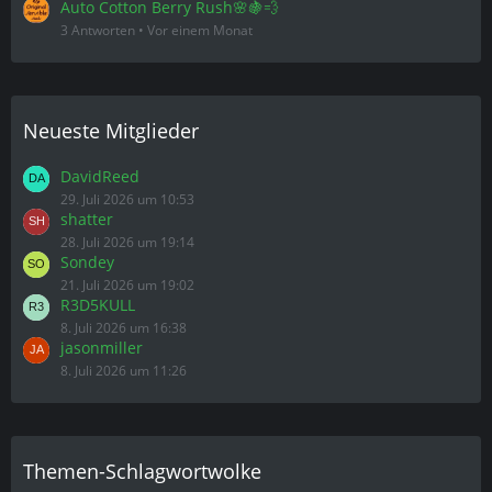
Auto Cotton Berry Rush🌸🍇💨
3 Antworten
Vor einem Monat
Neueste Mitglieder
DavidReed
29. Juli 2026 um 10:53
shatter
28. Juli 2026 um 19:14
Sondey
21. Juli 2026 um 19:02
R3D5KULL
8. Juli 2026 um 16:38
jasonmiller
8. Juli 2026 um 11:26
Themen-Schlagwortwolke