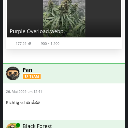
Purple Overload.webp
177,26 kB
900 × 1.200
Pan
TEAM
26. Mai 2026 um 12:41
Richtig schön👍😀
Online
Black Forest