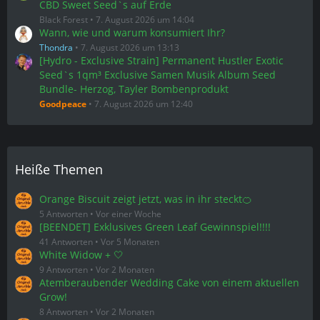
CBD Sweet Seed`s auf Erde
Black Forest
7. August 2026 um 14:04
Wann, wie und warum konsumiert Ihr?
Thondra
7. August 2026 um 13:13
[Hydro - Exclusive Strain] Permanent Hustler Exotic
Seed`s 1qm³ Exclusive Samen Musik Album Seed
Bundle- Herzog, Tayler Bombenprodukt
Goodpeace
7. August 2026 um 12:40
Heiße Themen
Orange Biscuit zeigt jetzt, was in ihr steckt🍊
5 Antworten
Vor einer Woche
[BEENDET] Exklusives Green Leaf Gewinnspiel!!!!
41 Antworten
Vor 5 Monaten
White Widow + 🤍
9 Antworten
Vor 2 Monaten
Atemberaubender Wedding Cake von einem aktuellen
Grow!
8 Antworten
Vor 2 Monaten