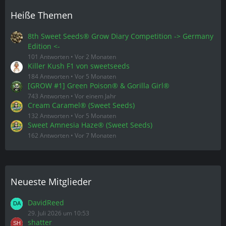
Heiße Themen
8th Sweet Seeds® Grow Diary Competition -> Germany
Edition <-
101 Antworten
Vor 2 Monaten
Killer Kush F1 von sweetseeds
184 Antworten
Vor 5 Monaten
[GROW #1] Green Poison® & Gorilla Girl®
743 Antworten
Vor einem Jahr
Cream Caramel® (Sweet Seeds)
132 Antworten
Vor 5 Monaten
Sweet Amnesia Haze® (Sweet Seeds)
162 Antworten
Vor 7 Monaten
Neueste Mitglieder
DavidReed
29. Juli 2026 um 10:53
shatter