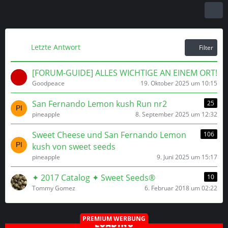
Letzte Antwort
Filter
[FORUM-GUIDE] ALLES WICHTIGE AN EINEM ORT!
Goodpeace
19. Oktober 2025 um 10:15
San Fernando Lemon kush Run nr2
25
pineapple
8. September 2025 um 12:32
Sweet Cheese und San Fernando Lemon
106
kush von sweet seeds
pineapple
9. Juni 2025 um 15:17
✦ 2017 Catalog ✦ Sweet Seeds®
10
Tommy Gomez
6. Februar 2018 um 02:22
PREMIUM WERBUNG