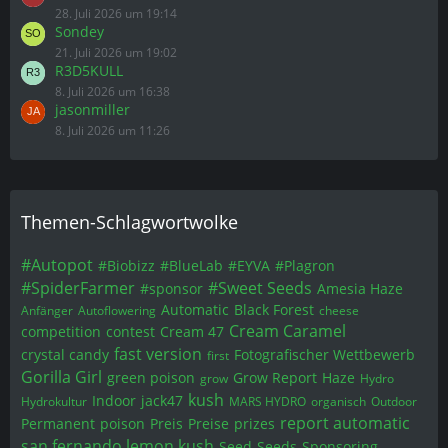
28. Juli 2026 um 19:14
Sondey
21. Juli 2026 um 19:02
R3D5KULL
8. Juli 2026 um 16:38
jasonmiller
8. Juli 2026 um 11:26
Themen-Schlagwortwolke
#Autopot
#Biobizz
#BlueLab
#EYVA
#Plagron
#SpiderFarmer
#Sweet Seeds
#sponsor
Amesia Haze
Automatic
Black Forest
Anfänger
Autoflowering
cheese
Cream Caramel
competition
contest
Cream 47
fast version
crystal candy
Fotografischer Wettbewerb
first
Gorilla Girl
green poison
Grow Report
Haze
grow
Hydro
kush
Indoor
jack47
Hydrokultur
MARS HYDRO
organisch
Outdoor
report automatic
Permanent
poison
Preis
Preise
prizes
san fernando lemon kush
Seed
Seeds
Sponsoring