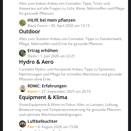
t
z
Alles zum Indoor-Anbau von Cannabis: Tipps, Tricks und
r
t
Antworten auf alle Fragen zu Licht, Klima, Nährstoffen und Pflege
ä
für gesunde Pflanzen.
e
g
B
L
HILFE bei mein pflanzen
e
e
e
Black Forest
30. April 2026 um 13:13
Outdoor
i
t
t
z
Alles zum Outdoor-Anbau von Cannabis: Tipps zu Standortwahl,
r
t
Pflege, Nährstoffen und Ernte für gesunde Pflanzen.
ä
e
L
Ertrag erhöhen
g
B
e
Flashi
1. Juni 2026 um 22:21
e
e
Hydro & Aero
t
i
z
Cannabis Hydro- und Aeroponik-Anbau: Tipps zu Systemen,
t
t
Nährlösungen und Pflege für schnelles Wachstum und gesunde
r
Pflanzen ohne Erde.
e
ä
B
L
RDWC: Erfahrungen
g
e
e
Karler
27. September 2025 um 20:19
e
Equipment & Klima
i
t
t
z
Grow-Equipment & Klima im Fokus: Alles zu Lampen, Lüftung,
r
t
Bewässerung und Temperatursteuerung für gesunde Pflanzen
ä
und optimale Wachstumsbedingungen.
e
g
B
L
Luftbefeuchter
e
e
e
Pan
6. August 2026 um 15:06