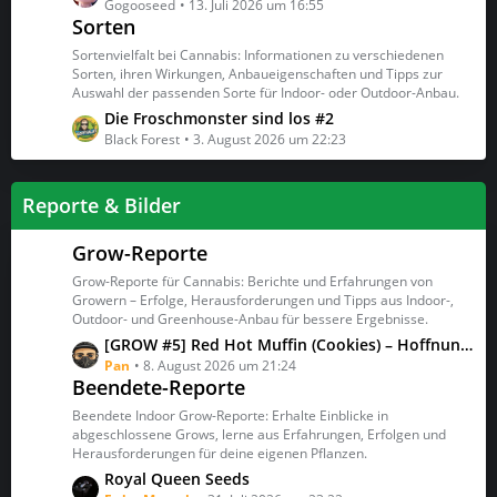
e
e
e
Gogooseed
13. Juli 2026 um 16:55
Sorten
i
t
t
z
Sortenvielfalt bei Cannabis: Informationen zu verschiedenen
r
t
Sorten, ihren Wirkungen, Anbaueigenschaften und Tipps zur
ä
Auswahl der passenden Sorte für Indoor- oder Outdoor-Anbau.
e
g
B
L
Die Froschmonster sind los #2
e
e
e
Black Forest
3. August 2026 um 22:23
i
t
t
z
Reporte & Bilder
r
t
ä
e
g
Grow-Reporte
B
e
e
Grow-Reporte für Cannabis: Berichte und Erfahrungen von
i
Growern – Erfolge, Herausforderungen und Tipps aus Indoor-,
t
Outdoor- und Greenhouse-Anbau für bessere Ergebnisse.
r
L
[GROW #5] Red Hot Muffin (Cookies) – Hoffnung auf ein buntes Finale
ä
e
Pan
8. August 2026 um 21:24
g
Beendete-Reporte
t
e
z
Beendete Indoor Grow-Reporte: Erhalte Einblicke in
t
abgeschlossene Grows, lerne aus Erfahrungen, Erfolgen und
Herausforderungen für deine eigenen Pflanzen.
e
B
L
Royal Queen Seeds