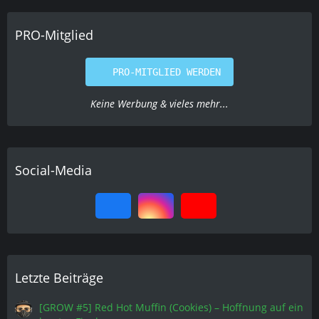
g
e
PRO-Mitglied
PRO-MITGLIED WERDEN
Keine Werbung & vieles mehr...
Social-Media
Letzte Beiträge
[GROW #5] Red Hot Muffin (Cookies) – Hoffnung auf ein