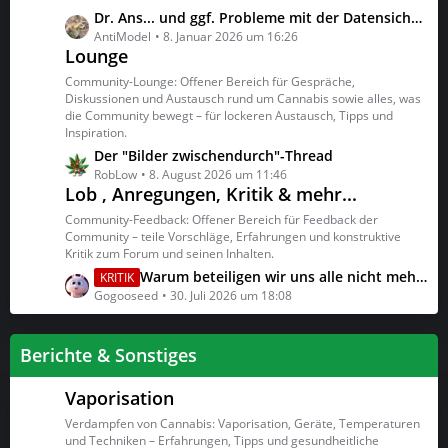
g
B
L
Dr. Ans... und ggf. Probleme mit der Datensicherheit
e
e
e
AntiModel
8. Januar 2026 um 16:26
Lounge
i
t
t
z
Community-Lounge: Offener Bereich für Gespräche,
r
t
Diskussionen und Austausch rund um Cannabis sowie alles, was
ä
die Community bewegt – für lockeren Austausch, Tipps und
e
Inspiration.
g
B
L
Der "Bilder zwischendurch"-Thread
e
e
e
RobLow
8. August 2026 um 11:46
i
Lob , Anregungen, Kritik & mehr...
t
t
z
r
Community-Feedback: Offener Bereich für Feedback der
t
ä
Community – teile Vorschläge, Erfahrungen und konstruktive
Kritik zum Forum und seinen Inhalten.
e
g
B
L
Warum beteiligen wir uns alle nicht mehr?!
e
KRITIK
e
e
Gogooseed
30. Juli 2026 um 18:08
i
t
t
z
Berichte & Sonstiges
r
t
ä
e
g
Vaporisation
B
e
e
Verdampfen von Cannabis: Vaporisation, Geräte, Temperaturen
i
und Techniken – Erfahrungen, Tipps und gesundheitliche