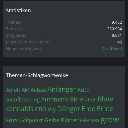
Statistiken
Themen
9.452
Beiträge
250.964
Mitglieder
8.531
Meiste Benutzer online
45
Neuestes Mitglied
DavidReed
Themen-Schlagwortwolke
Anfänger
Auto
Abluft
Akf
Anbau
Blüte
Automatic
Bio
Autoflowering
Blätter
cannabis
Dünger
Erde
Ernte
CBD
diy
grow
Gelbe Blätter
Ernte Zeitpunkt
Giessen