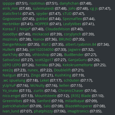
ippppe
(07:51)
rootimus
(07:51)
danyhchan
(07:48)
eirik_mm
(07:48)
suleimaleidi
(07:48)
JoFo
(07:48)
cg js
(07:47)
staticfire14
(07:47)
spyder
(07:47)
sTUD
(07:47)
Gogooseed
(07:45)
gobbel
(07:44)
SpeznaFlex
(07:44)
HerbHiker
(07:41)
HOPPER
(07:41)
LeafyVibes
(07:41)
Korea.F | NinJa*
(07:40)
CloudedVision
(07:40)
GoodBye
(07:40)
mickacool
(07:39)
coryjlynch
(07:39)
mozinsky
(07:38)
Nanox
(07:36)
BRUNO
(07:35)
DangerMouse
(07:35)
8ta12
(07:35)
albert.ryabinin.84
(07:34)
HulkeN
(07:34)
jon102034050
(07:33)
Jagwire
(07:32)
dark7sky
(07:30)
vthbishop
(07:28)
BudBender
(07:27)
SativaSoul
(07:27)
scott2go17
(07:27)
GanjaGuru
(07:26)
LEPO LEPO
(07:26)
henkka
(07:26)
Kekskruemeltorte
(07:25)
eee2q
(07:23)
runex_
(07:22)
Doublelift
(07:21)
Nailgun
(07:21)
Zingo
(07:21)
KushKing
(07:19)
.wc spuelung
(07:18)
Leket
(07:17)
sch0uten
(07:17)
yUpYuP
(07:16)
McNulty
(07:16)
kellen
(07:15)
Yo_snake
(07:15)
.curtis
(07:14)
ChronicChaser
(07:14)
nico.engel
(07:13)
Mountsteele
(07:12)
[R3S] Blade
(07:10)
GreenVibes
(07:10)
Sanford
(07:10)
miladbayat
(07:09)
patrickhalsdorf
(07:09)
Salo
(07:08)
BlazeWhisperer
(07:08)
ivan_lund
(07:07)
phatphizzy
(07:06)
imagitronics
(07:05)