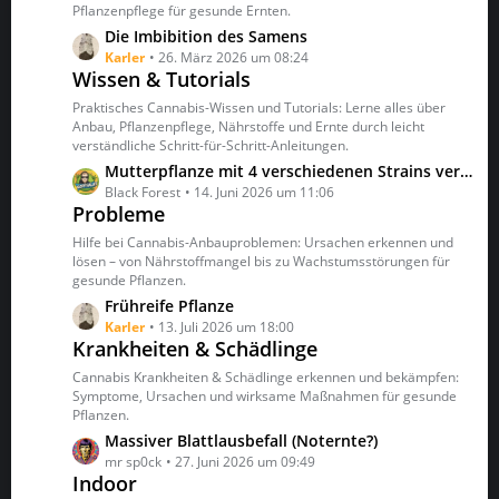
Pflanzenpflege für gesunde Ernten.
L
Die Imbibition des Samens
e
Karler
26. März 2026 um 08:24
Wissen & Tutorials
t
z
Praktisches Cannabis-Wissen und Tutorials: Lerne alles über
t
Anbau, Pflanzenpflege, Nährstoffe und Ernte durch leicht
verständliche Schritt-für-Schritt-Anleitungen.
e
B
L
Mutterpflanze mit 4 verschiedenen Strains veredeln
e
e
Black Forest
14. Juni 2026 um 11:06
Probleme
i
t
t
z
Hilfe bei Cannabis-Anbauproblemen: Ursachen erkennen und
r
t
lösen – von Nährstoffmangel bis zu Wachstumsstörungen für
ä
gesunde Pflanzen.
e
g
B
L
Frühreife Pflanze
e
e
e
Karler
13. Juli 2026 um 18:00
Krankheiten & Schädlinge
i
t
t
z
Cannabis Krankheiten & Schädlinge erkennen und bekämpfen:
r
t
Symptome, Ursachen und wirksame Maßnahmen für gesunde
ä
Pflanzen.
e
g
B
L
Massiver Blattlausbefall (Noternte?)
e
e
e
mr sp0ck
27. Juni 2026 um 09:49
Indoor
i
t