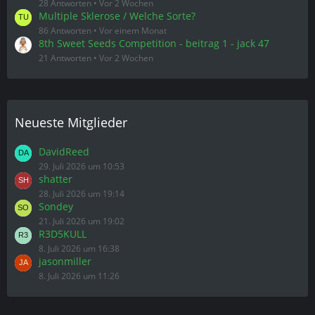
28 Antworten
Vor 2 Wochen
Multiple Sklerose / Welche Sorte?
86 Antworten
Vor einem Monat
8th Sweet Seeds Competition - beitrag 1 - jack 47
21 Antworten
Vor 2 Wochen
Neueste Mitglieder
DavidReed
29. Juli 2026 um 10:53
shatter
28. Juli 2026 um 19:14
Sondey
21. Juli 2026 um 19:02
R3D5KULL
8. Juli 2026 um 16:38
jasonmiller
8. Juli 2026 um 11:26