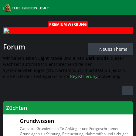
PREMIUM WERBUNG
Forum
Neues Thema
Wir haben einen
Light-Mode
und einen
Dark-Mode
, dieser
wechselt automatisch entsprechend deinen
Systemeinstellungen (zB. Nachtmodus), möchtest du jedoch
eine Präferenz festlegen ist eine
Registrierung
notwendig.
Züchten
Grundwissen
Cannabis Grundwissen für Anfänger und Fortgeschrittene:
Grundlagen zu Keimung, Beleuchtung, Nährstoffen und richtiger