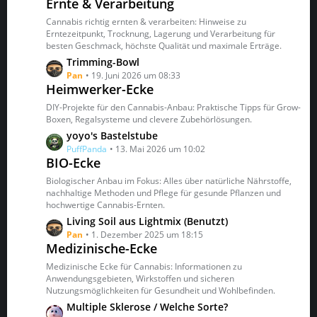
Ernte & Verarbeitung
i
t
t
z
Cannabis richtig ernten & verarbeiten: Hinweise zu
r
t
Erntezeitpunkt, Trocknung, Lagerung und Verarbeitung für
ä
besten Geschmack, höchste Qualität und maximale Erträge.
e
g
B
L
Trimming-Bowl
e
e
e
Pan
19. Juni 2026 um 08:33
Heimwerker-Ecke
i
t
t
z
DIY-Projekte für den Cannabis-Anbau: Praktische Tipps für Grow-
r
t
Boxen, Regalsysteme und clevere Zubehörlösungen.
ä
e
L
yoyo's Bastelstube
g
B
e
PuffPanda
13. Mai 2026 um 10:02
e
e
BIO-Ecke
t
i
z
Biologischer Anbau im Fokus: Alles über natürliche Nährstoffe,
t
t
nachhaltige Methoden und Pflege für gesunde Pflanzen und
r
hochwertige Cannabis-Ernten.
e
ä
B
L
Living Soil aus Lightmix (Benutzt)
g
e
e
Pan
1. Dezember 2025 um 18:15
e
Medizinische-Ecke
i
t
t
z
Medizinische Ecke für Cannabis: Informationen zu
r
t
Anwendungsgebieten, Wirkstoffen und sicheren
ä
Nutzungsmöglichkeiten für Gesundheit und Wohlbefinden.
e
g
B
L
Multiple Sklerose / Welche Sorte?