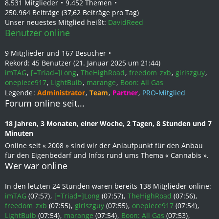
8.531 Mitglieder
9.452 Themen
250.964 Beiträge (37,62 Beiträge pro Tag)
Unser neuestes Mitglied heißt:
DavidReed
Benutzer online
9 Mitglieder und 167 Besucher
Rekord: 45 Benutzer (
21. Januar 2025 um 21:44
)
imTAG
[=Triad=]Long
TheHighRoad
freedom_zxb
girlszguy
onepiece917
LightBulb
marange
Boon: All Gas
Legende
Administrator
Team
Partner
PRO-Mitglied
Forum online seit...
18 Jahren, 3 Monaten, einer Woche, 2 Tagen, 8 Stunden und 7
Minuten
Online seit « 2008 » sind wir der Anlaufpunkt für den Anbau
für den Eigenbedarf und Infos rund ums Thema « Cannabis ».
Wer war online
In den letzten 24 Stunden waren bereits 138 Mitglieder online:
imTAG
(07:57)
[=Triad=]Long
(07:57)
TheHighRoad
(07:56)
freedom_zxb
(07:55)
girlszguy
(07:55)
onepiece917
(07:54)
LightBulb
(07:54)
marange
(07:54)
Boon: All Gas
(07:53)