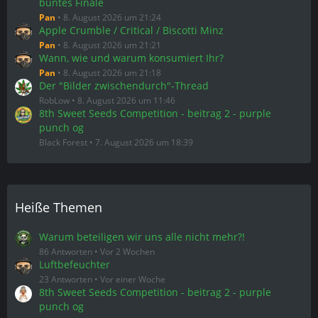
buntes Finale
Pan
8. August 2026 um 21:24
Apple Crumble / Critical / Biscotti Minz
Pan
8. August 2026 um 21:21
Wann, wie und warum konsumiert Ihr?
Pan
8. August 2026 um 21:18
Der "Bilder zwischendurch"-Thread
RobLow
8. August 2026 um 11:46
8th Sweet Seeds Competition - beitrag 2 - purple
punch og
Black Forest
7. August 2026 um 18:39
Heiße Themen
Warum beteiligen wir uns alle nicht mehr?!
86 Antworten
Vor 2 Wochen
Luftbefeuchter
23 Antworten
Vor einer Woche
8th Sweet Seeds Competition - beitrag 2 - purple
punch og