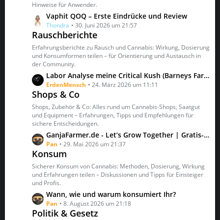
t
Hinweise für Anwender.
r
L
Vaphit QOQ – Erste Eindrücke und Review
ä
e
Thondra
30. Juni 2026 um 21:57
g
Rauschberichte
t
e
z
Erfahrungsberichte zu Rausch und Cannabis: Wirkung, Dosierung
t
und Konsumformen teilen – für Orientierung und Austausch in
der Community.
e
B
L
Labor Analyse meine Critical Kush (Barneys Farm) Grows
e
e
ErdenMensch
24. März 2026 um 11:11
Shops & Co
i
t
t
z
Shops, Zubehör & Co: Alles rund um Cannabis-Shops, Saatgut
r
t
und Equipment – Erfahrungen, Tipps und Empfehlungen für
ä
sichere Entscheidungen.
e
g
B
L
GanjaFarmer.de - Let’s Grow Together | Gratis-Samen, neue Sorten & Grow-Berichte
e
e
e
Pan
29. Mai 2026 um 21:37
Konsum
i
t
t
z
Sicherer Konsum von Cannabis: Methoden, Dosierung, Wirkung
r
t
und Erfahrungen teilen – Diskussionen und Tipps für Einsteiger
ä
und Profis.
e
g
B
L
Wann, wie und warum konsumiert Ihr?
e
e
e
Pan
8. August 2026 um 21:18
Politik & Gesetz
i
t