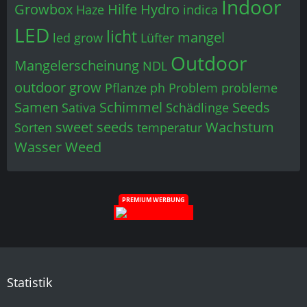
Indoor
Growbox
Hilfe
Hydro
Haze
indica
LED
licht
mangel
led grow
Lüfter
Outdoor
Mangelerscheinung
NDL
outdoor grow
Pflanze
ph
Problem
probleme
Samen
Schimmel
Seeds
Sativa
Schädlinge
sweet seeds
Wachstum
Sorten
temperatur
Wasser
Weed
PREMIUM WERBUNG
Statistik