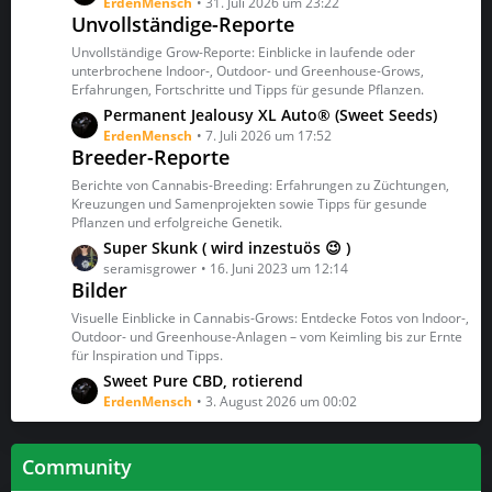
e
e
ErdenMensch
31. Juli 2026 um 23:22
Unvollständige-Reporte
i
t
t
z
Unvollständige Grow-Reporte: Einblicke in laufende oder
r
t
unterbrochene Indoor-, Outdoor- und Greenhouse-Grows,
ä
Erfahrungen, Fortschritte und Tipps für gesunde Pflanzen.
e
g
B
L
Permanent Jealousy XL Auto® (Sweet Seeds)
e
e
e
ErdenMensch
7. Juli 2026 um 17:52
Breeder-Reporte
i
t
t
z
Berichte von Cannabis-Breeding: Erfahrungen zu Züchtungen,
r
t
Kreuzungen und Samenprojekten sowie Tipps für gesunde
ä
Pflanzen und erfolgreiche Genetik.
e
g
B
L
Super Skunk ( wird inzestuös 😉 )
e
e
e
seramisgrower
16. Juni 2023 um 12:14
Bilder
i
t
t
z
Visuelle Einblicke in Cannabis-Grows: Entdecke Fotos von Indoor-,
r
t
Outdoor- und Greenhouse-Anlagen – vom Keimling bis zur Ernte
ä
für Inspiration und Tipps.
e
g
B
L
Sweet Pure CBD, rotierend
e
e
e
ErdenMensch
3. August 2026 um 00:02
i
t
t
z
Community
r
t
ä
e