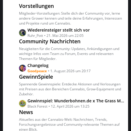
g
Vorstellungen
B
e
e
Mitglieder-Vorstellungen: Stelle dich der Community vor, lerne
i
andere Grower kennen und teile deine Erfahrungen, Interessen
t
und Projekte rund um Cannabis.
r
L
Wiedereinsteiger stellt sich vor
ä
e
Ruhr_Pott
21. Mai 2026 um 22:05
g
Community Nachrichten
t
e
z
Neuigkeiten für die Community: Updates, Ankündigungen und
t
wichtige Infos vom Team zu Forum, Events und relevanten
Themen für Mitglieder.
e
B
L
Changelog
e
e
Goodpeace
1. August 2026 um 20:17
GewinnSpiele
i
t
t
z
Spannende Gewinnspiele: Entdecke Aktionen und Verlosungen
r
t
mit Preisen aus den Bereichen Cannabis, Grow-Equipment und
ä
Zubehör.
e
g
B
L
Gewinnspiel: Wunderbohnen.de x The Grass Menagerie
e
e
e
Black Forest
12. April 2026 um 13:25
News
i
t
t
z
Aktuelles aus der Cannabis-Welt: Nachrichten, Trends,
r
t
Forschungsergebnisse und Community-relevante Themen auf
ä
einen Blick.
e