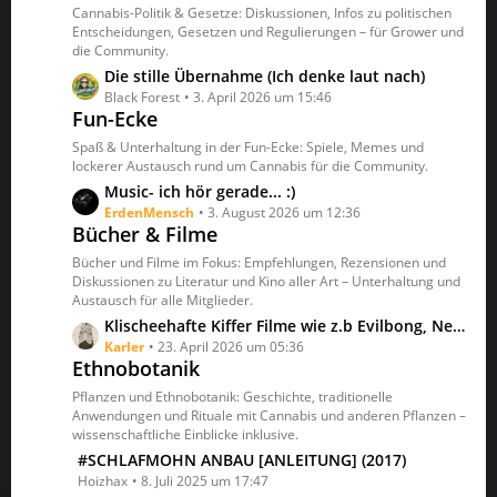
t
z
Cannabis-Politik & Gesetze: Diskussionen, Infos zu politischen
r
t
Entscheidungen, Gesetzen und Regulierungen – für Grower und
ä
die Community.
e
g
B
L
Die stille Übernahme (Ich denke laut nach)
e
e
e
Black Forest
3. April 2026 um 15:46
Fun-Ecke
i
t
t
z
Spaß & Unterhaltung in der Fun-Ecke: Spiele, Memes und
r
t
lockerer Austausch rund um Cannabis für die Community.
ä
e
L
Music- ich hör gerade... :)
g
B
e
ErdenMensch
3. August 2026 um 12:36
e
e
Bücher & Filme
t
i
z
Bücher und Filme im Fokus: Empfehlungen, Rezensionen und
t
t
Diskussionen zu Literatur und Kino aller Art – Unterhaltung und
r
Austausch für alle Mitglieder.
e
ä
B
L
Klischeehafte Kiffer Filme wie z.b Evilbong, New kids etc. gesucht
g
e
e
Karler
23. April 2026 um 05:36
e
Ethnobotanik
i
t
t
z
Pflanzen und Ethnobotanik: Geschichte, traditionelle
r
t
Anwendungen und Rituale mit Cannabis und anderen Pflanzen –
ä
wissenschaftliche Einblicke inklusive.
e
g
B
L
#SCHLAFMOHN ANBAU [ANLEITUNG] (2017)
e
e
e
Hoizhax
8. Juli 2025 um 17:47