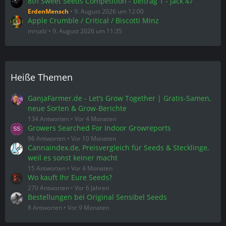
8th Sweet Seeds Competition - beitrag 1 - jack 47
ErdenMensch
9. August 2026 um 12:00
Apple Crumble / Critical / Biscotti Minz
mrsalz
9. August 2026 um 11:35
Heiße Themen
GanjaFarmer.de - Let’s Grow Together | Gratis-Samen,
neue Sorten & Grow-Berichte
134 Antworten
Vor 4 Monaten
Growers Searched For Indoor Growreports
96 Antworten
Vor 10 Monaten
Cannaindex.de, Preisvergleich für Seeds & Stecklinge,
weil es sonst keiner macht
15 Antworten
Vor 4 Monaten
Wo kauft Ihr Eure Seeds?
270 Antworten
Vor 6 Jahren
Bestellungen bei Original Sensibel Seeds
8 Antworten
Vor 9 Monaten