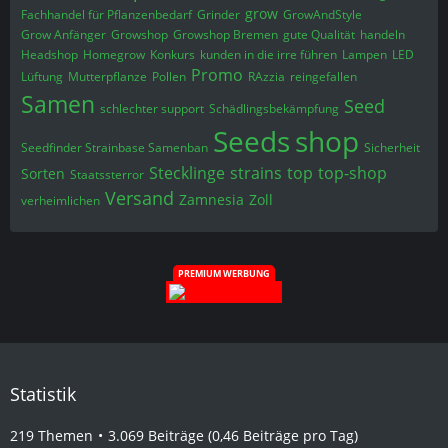
grow
Fachhandel für Pflanzenbedarf
Grinder
GrowAndStyle
Grow Anfänger
Growshop
Growshop Bremen
gute Qualität
handeln
Headshop
Homegrow
Konkurs
kunden in die irre führen
Lampen
LED
Promo
Lüftung
Mutterpflanze
Pollen
RAzzia
reingefallen
Samen
Seed
schlechter support
Schädlingsbekämpfung
Seeds
shop
Seedfinder Strainbase Samenban
Sicherheit
Stecklinge
strains
top
top-shop
Sorten
Staatssterror
Versand
Zamnesia
Zoll
verheimlichen
PREMIUM WERBUNG
Statistik
219 Themen
3.069 Beiträge (0,46 Beiträge pro Tag)