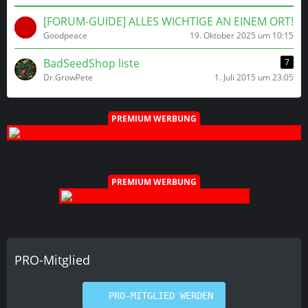
[FORUM-GUIDE] ALLES WICHTIGE AN EINEM ORT!
Goodpeace
19. Oktober 2025 um 10:15
BadSeedShop liste
7
Dr.GrowPete
1. Juli 2015 um 23:05
PREMIUM WERBUNG
PREMIUM WERBUNG
PRO-Mitglied
PRO-MITGLIED WERDEN