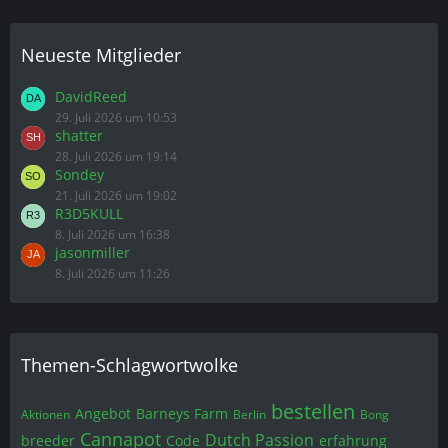
Neueste Mitglieder
DavidReed
29. Juli 2026 um 10:53
shatter
28. Juli 2026 um 19:14
Sondey
21. Juli 2026 um 19:02
R3D5KULL
8. Juli 2026 um 16:38
jasonmiller
8. Juli 2026 um 11:26
Themen-Schlagwortwolke
bestellen
Angebot
Barneys Farm
Aktionen
Berlin
Bong
Cannapot
Dutch Passion
breeder
Code
erfahrung