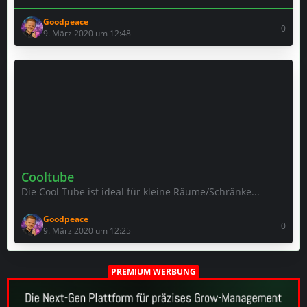
Goodpeace
0
9. März 2020 um 12:48
Cooltube
Die Cool Tube ist ideal für kleine Räume/Schränke...
Goodpeace
0
9. März 2020 um 12:25
PREMIUM WERBUNG