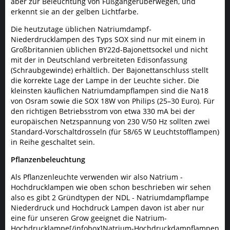
aber zur Beleuchtung von Fußgängerüberwegen, und
erkennt sie an der gelben Lichtfarbe.
Die heutzutage üblichen Natriumdampf-
Niederdrucklampen des Typs SOX sind nur mit einem in
Großbritannien üblichen BY22d-Bajonettsockel und nicht
mit der in Deutschland verbreiteten Edisonfassung
(Schraubgewinde) erhältlich. Der Bajonettanschluss stellt
die korrekte Lage der Lampe in der Leuchte sicher. Die
kleinsten käuflichen Natriumdampflampen sind die Na18
von Osram sowie die SOX 18W von Philips (25–30 Euro). Für
den richtigen Betriebsstrom von etwa 330 mA bei der
europäischen Netzspannung von 230 V/50 Hz sollten zwei
Standard-Vorschaltdrosseln (für 58/65 W Leuchtstofflampen)
in Reihe geschaltet sein.
Pflanzenbeleuchtung
Als Pflanzenleuchte verwenden wir also Natrium -
Hochdrucklampen wie oben schon beschrieben wir sehen
also es gibt 2 Gründtypen der NDL - Natriumdampflampe
Niederdruck und Hochdruck Lampen davon ist aber nur
eine für unseren Grow geeignet die Natrium-
Hochdrucklampe[/infobox]Natrium-Hochdruckdampflampen