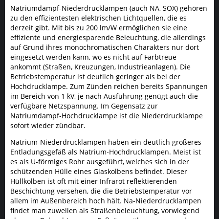
Natriumdampf-Niederdrucklampen (auch NA, SOX) gehören
zu den effizientesten elektrischen Lichtquellen, die es
derzeit gibt. Mit bis zu 200 lm/W ermöglichen sie eine
effiziente und energiesparende Beleuchtung, die allerdings
auf Grund ihres monochromatischen Charakters nur dort
eingesetzt werden kann, wo es nicht auf Farbtreue
ankommt (Straßen, Kreuzungen, Industrieanlagen). Die
Betriebstemperatur ist deutlich geringer als bei der
Hochdrucklampe. Zum Zünden reichen bereits Spannungen
im Bereich von 1 kV, je nach Ausführung genügt auch die
verfügbare Netzspannung. Im Gegensatz zur
Natriumdampf-Hochdrucklampe ist die Niederdrucklampe
sofort wieder zündbar.
Natrium-Niederdrucklampen haben ein deutlich größeres
Entladungsgefäß als Natrium-Hochdrucklampen. Meist ist
es als U-förmiges Rohr ausgeführt, welches sich in der
schützenden Hülle eines Glaskolbens befindet. Dieser
Hüllkolben ist oft mit einer Infrarot reflektierenden
Beschichtung versehen, die die Betriebstemperatur vor
allem im Außenbereich hoch hält. Na-Niederdrucklampen
findet man zuweilen als Straßenbeleuchtung, vorwiegend