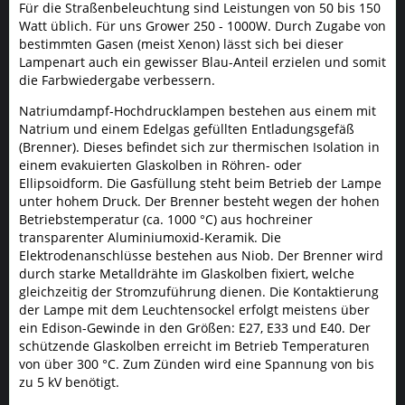
Für die Straßenbeleuchtung sind Leistungen von 50 bis 150
Watt üblich. Für uns Grower 250 - 1000W. Durch Zugabe von
bestimmten Gasen (meist Xenon) lässt sich bei dieser
Lampenart auch ein gewisser Blau-Anteil erzielen und somit
die Farbwiedergabe verbessern.
Natriumdampf-Hochdrucklampen bestehen aus einem mit
Natrium und einem Edelgas gefüllten Entladungsgefäß
(Brenner). Dieses befindet sich zur thermischen Isolation in
einem evakuierten Glaskolben in Röhren- oder
Ellipsoidform. Die Gasfüllung steht beim Betrieb der Lampe
unter hohem Druck. Der Brenner besteht wegen der hohen
Betriebstemperatur (ca. 1000 °C) aus hochreiner
transparenter Aluminiumoxid-Keramik. Die
Elektrodenanschlüsse bestehen aus Niob. Der Brenner wird
durch starke Metalldrähte im Glaskolben fixiert, welche
gleichzeitig der Stromzuführung dienen. Die Kontaktierung
der Lampe mit dem Leuchtensockel erfolgt meistens über
ein Edison-Gewinde in den Größen: E27, E33 und E40. Der
schützende Glaskolben erreicht im Betrieb Temperaturen
von über 300 °C. Zum Zünden wird eine Spannung von bis
zu 5 kV benötigt.