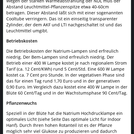
Wegen der starken Wärmeabstrahlung der NDL muß der
Abstand Leuchtmittel-Pflanzenspitze etwa 40-60cm
betragen. Dieser Abstand läßt sich mit einer sogenannten
Cooltube verringern. Das ist ein einseitig transparenter
Zylinder, der dem AKF und LTI nachgeschaltet ist und das
Leuchtmittel umgibt.
Betriebskosten
Die Betriebskosten der Natrium-Lampen sind erfreulich
niedrig. Der Bem-Lampen sind erfreulich niedrig. Der
Betrieb einer 400 W Lampe kostet je nach regionalem Strom
Tarif (ca. 12 Cent/KWh) rund 5 Cent/Std. Eine 600 W Lampe
kostet ca. 7 Cent pro Stunde. In der vegetativen Phase sind
das für einen Tag rund 1,70 Euro und in der generativen
0,90 Euro. Im Vergleich dazu kostet eine 400 W Lampe in der
Blüte 60 Cent/Tag und in der Wachstumsphase 90 Cent/Tag.
Pflanzenwuchs
Speziell in der Blüte hat die Natrium Hochdrucklampe ein
optimales Licht (siehe Seite Das optimale Licht für Indoor
Hanf). Durch Ihren hohen Rotanteil ist es der Pflanze
möglich sehr viel Glukose zu produzieren und dadurch