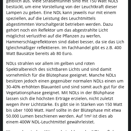
gelblich aus. Viele Straßentunnel sind mit 150 Watt NDLs
bestückt, um eine Vorstellung von der Leuchtkraft dieser
Lampen zu geben. Eine NDL kann jeweils nur mit einem
speziellen, auf die Leistung des Leuchtmittels
abgestimmten Vorschaltgerät betrieben werden. Dazu
gehört noch ein Reflektor um das abgestrahlte Licht
möglichst verlustfrei auf die Pflanzen zu werfen,
Hammerschlagreflektoren sind dabei besser, da sie das Lich
tgleichmäßiger reflektieren. Im Fachhandel gibt es z.B. 400
Watt Bausätze bereits ab 80 Euro.
NDLs strahlen vor allem im gelben und roten
Spektralbereich des sichtbaren Lichts und sind damit
vornehmlich für die Blütephase geeignet. Manche NDLs
besitzen jedoch einen gegenüber normalen NDLs einen um
30-40% erhöhten Blauanteil und sind somit auch gut für die
Vegetationsphase geeignet. Mit NDLs in der Blühphase
lassen sich die höchsten Erträge erzielen, nicht zuletzt
wegen ihrer Lichtstärke. Es gibt sie in Stärken von 150 Watt
bis über 1000 Watt. Hanf sollte in der Blütephase mit etwa
50.000 Lumen beschienen werden. Auf 1m² ist dies ab
einem 400W NDL-Leuchtmittel gewährleistet.