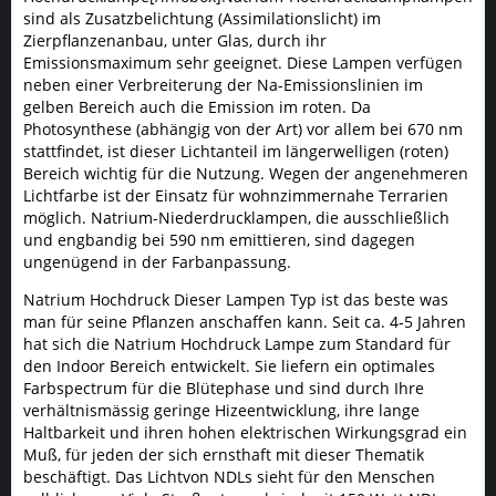
sind als Zusatzbelichtung (Assimilationslicht) im
Zierpflanzenanbau, unter Glas, durch ihr
Emissionsmaximum sehr geeignet. Diese Lampen verfügen
neben einer Verbreiterung der Na-Emissionslinien im
gelben Bereich auch die Emission im roten. Da
Photosynthese (abhängig von der Art) vor allem bei 670 nm
stattfindet, ist dieser Lichtanteil im längerwelligen (roten)
Bereich wichtig für die Nutzung. Wegen der angenehmeren
Lichtfarbe ist der Einsatz für wohnzimmernahe Terrarien
möglich. Natrium-Niederdrucklampen, die ausschließlich
und engbandig bei 590 nm emittieren, sind dagegen
ungenügend in der Farbanpassung.
Natrium Hochdruck Dieser Lampen Typ ist das beste was
man für seine Pflanzen anschaffen kann. Seit ca. 4-5 Jahren
hat sich die Natrium Hochdruck Lampe zum Standard für
den Indoor Bereich entwickelt. Sie liefern ein optimales
Farbspectrum für die Blütephase und sind durch Ihre
verhältnismässig geringe Hizeentwicklung, ihre lange
Haltbarkeit und ihren hohen elektrischen Wirkungsgrad ein
Muß, für jeden der sich ernsthaft mit dieser Thematik
beschäftigt. Das Lichtvon NDLs sieht für den Menschen