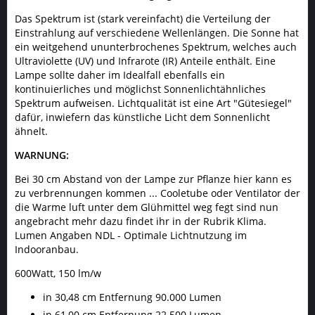
Das Spektrum ist (stark vereinfacht) die Verteilung der
Einstrahlung auf verschiedene Wellenlängen. Die Sonne hat
ein weitgehend ununterbrochenes Spektrum, welches auch
Ultraviolette (UV) und Infrarote (IR) Anteile enthält. Eine
Lampe sollte daher im Idealfall ebenfalls ein
kontinuierliches und möglichst Sonnenlichtähnliches
Spektrum aufweisen. Lichtqualität ist eine Art "Gütesiegel"
dafür, inwiefern das künstliche Licht dem Sonnenlicht
ähnelt.
WARNUNG:
Bei 30 cm Abstand von der Lampe zur Pflanze hier kann es
zu verbrennungen kommen ... Cooletube oder Ventilator der
die Warme luft unter dem Glühmittel weg fegt sind nun
angebracht mehr dazu findet ihr in der Rubrik Klima.
Lumen Angaben NDL - Optimale Lichtnutzung im
Indooranbau.
600Watt, 150 lm/w
in 30,48 cm Entfernung 90.000 Lumen
in 61,00 cm Entfernung 22.500 Lumen