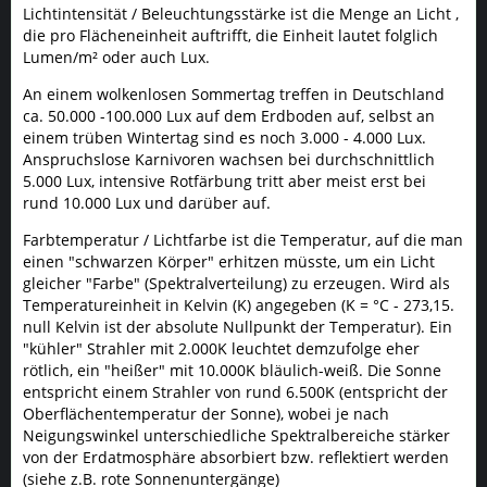
Lichtintensität / Beleuchtungsstärke ist die Menge an Licht ,
die pro Flächeneinheit auftrifft, die Einheit lautet folglich
Lumen/m² oder auch Lux.
An einem wolkenlosen Sommertag treffen in Deutschland
ca. 50.000 -100.000 Lux auf dem Erdboden auf, selbst an
einem trüben Wintertag sind es noch 3.000 - 4.000 Lux.
Anspruchslose Karnivoren wachsen bei durchschnittlich
5.000 Lux, intensive Rotfärbung tritt aber meist erst bei
rund 10.000 Lux und darüber auf.
Farbtemperatur / Lichtfarbe ist die Temperatur, auf die man
einen "schwarzen Körper" erhitzen müsste, um ein Licht
gleicher "Farbe" (Spektralverteilung) zu erzeugen. Wird als
Temperatureinheit in Kelvin (K) angegeben (K = °C - 273,15.
null Kelvin ist der absolute Nullpunkt der Temperatur). Ein
"kühler" Strahler mit 2.000K leuchtet demzufolge eher
rötlich, ein "heißer" mit 10.000K bläulich-weiß. Die Sonne
entspricht einem Strahler von rund 6.500K (entspricht der
Oberflächentemperatur der Sonne), wobei je nach
Neigungswinkel unterschiedliche Spektralbereiche stärker
von der Erdatmosphäre absorbiert bzw. reflektiert werden
(siehe z.B. rote Sonnenuntergänge)