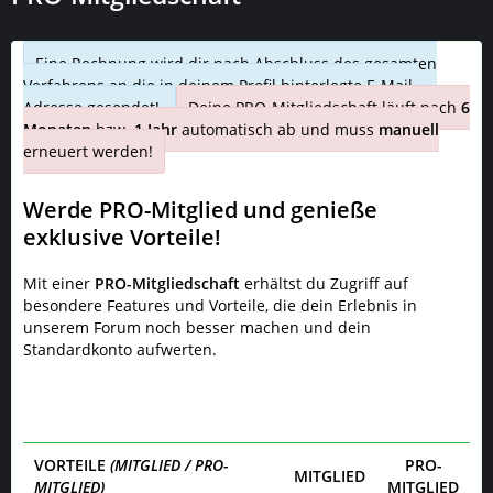
Eine Rechnung wird dir nach Abschluss des gesamten
Verfahrens an die in deinem Profil hinterlegte E-Mail-
Adresse gesendet!
Deine PRO-Mitgliedschaft läuft nach
6
Monaten
bzw.
1 Jahr
automatisch ab und muss
manuell
erneuert werden!
Werde PRO-Mitglied und genieße
exklusive Vorteile!
Mit einer
PRO-Mitgliedschaft
erhältst du Zugriff auf
besondere Features und Vorteile, die dein Erlebnis in
unserem Forum noch besser machen und dein
Standardkonto aufwerten.
VORTEILE
(MITGLIED / PRO-
PRO-
MITGLIED
MITGLIED)
MITGLIED