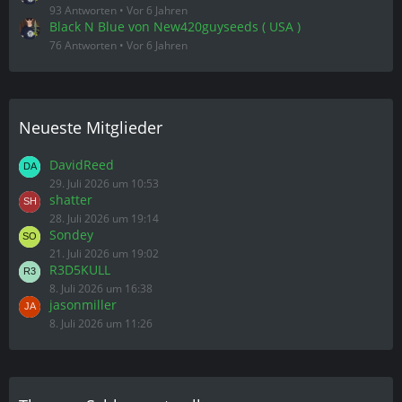
93 Antworten
Vor 6 Jahren
Black N Blue von New420guyseeds ( USA )
76 Antworten
Vor 6 Jahren
Neueste Mitglieder
DavidReed
29. Juli 2026 um 10:53
shatter
28. Juli 2026 um 19:14
Sondey
21. Juli 2026 um 19:02
R3D5KULL
8. Juli 2026 um 16:38
jasonmiller
8. Juli 2026 um 11:26