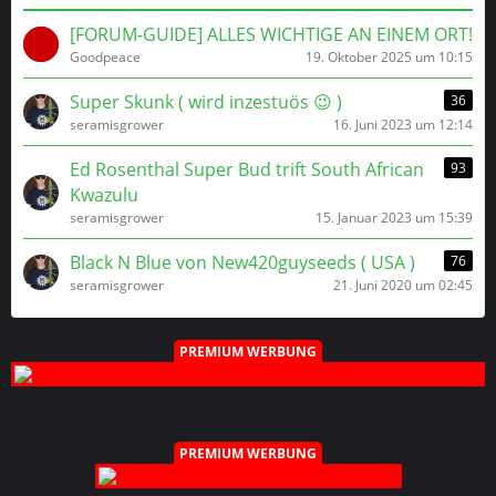
[FORUM-GUIDE] ALLES WICHTIGE AN EINEM ORT!
Goodpeace
19. Oktober 2025 um 10:15
Super Skunk ( wird inzestuös 😉 )
36
seramisgrower
16. Juni 2023 um 12:14
Ed Rosenthal Super Bud trift South African
93
Kwazulu
seramisgrower
15. Januar 2023 um 15:39
Black N Blue von New420guyseeds ( USA )
76
seramisgrower
21. Juni 2020 um 02:45
PREMIUM WERBUNG
PREMIUM WERBUNG