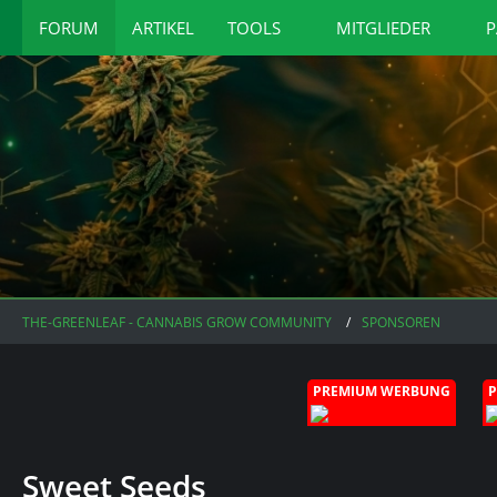
FORUM
ARTIKEL
TOOLS
MITGLIEDER
P
THE-GREENLEAF - CANNABIS GROW COMMUNITY
SPONSOREN
PREMIUM WERBUNG
Sweet Seeds