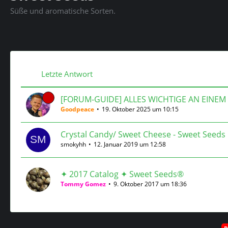
Süße und aromatische Sorten.
Letzte Antwort
[FORUM-GUIDE] ALLES WICHTIGE AN EINEM
Goodpeace
19. Oktober 2025 um 10:15
Crystal Candy/ Sweet Cheese - Sweet Seeds
smokyhh
12. Januar 2019 um 12:58
✦ 2017 Catalog ✦ Sweet Seeds®
Tommy Gomez
9. Oktober 2017 um 18:36