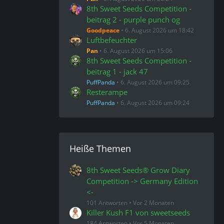
8th Sweet Seeds Competition -
beitrag 2 - purple punch og
Goodpeace
6. August 2026 um 18:42
Luftbefeuchter
Pan
6. August 2026 um 15:06
8th Sweet Seeds Competition -
beitrag 1 - jack 47
PuffPanda
6. August 2026 um 09:25
Resterampe
PuffPanda
6. August 2026 um 09:24
Heiße Themen
8th Sweet Seeds® Grow Diary
Competition -> Germany Edition
<-
101 Antworten
Vor 2 Monaten
Killer Kush F1 von sweetseeds
184 Antworten
Vor 5 Monaten