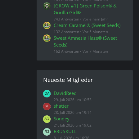
[GROW #1] Green Poison® &
Gorilla Girl®
743 Antworten
Vor einem Jahr
Cream Caramel® (Sweet Seeds)
132 Antworten
Vor 5 Monaten
Sweet Amnesia Haze® (Sweet
Seeds)
162 Antworten
Vor 7 Monaten
Neueste Mitglieder
DavidReed
29. Juli 2026 um 10:53
shatter
28. Juli 2026 um 19:14
Sondey
21. Juli 2026 um 19:02
R3D5KULL
8. Juli 2026 um 16:38