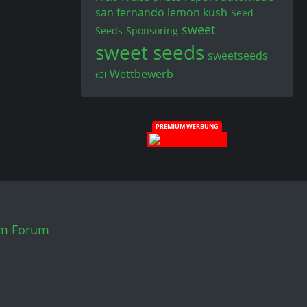
san fernando lemon kush
Seed
sweet
Seeds
Sponsoring
sweet seeds
sweetseeds
Wettbewerb
tGl
PREMIUM WERBUNG
em Forum