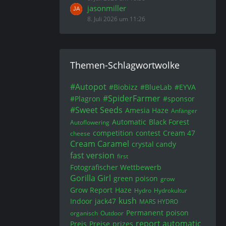
jasonmiller
8. Juli 2026 um 11:26
Themen-Schlagwortwolke
#Autopot
#Biobizz
#BlueLab
#EYVA
#SpiderFarmer
#Plagron
#sponsor
#Sweet Seeds
Amesia Haze
Anfänger
Automatic
Black Forest
Autoflowering
competition
contest
Cream 47
cheese
Cream Caramel
crystal candy
fast version
first
Fotografischer Wettbewerb
Gorilla Girl
green poison
grow
Grow Report
Haze
Hydro
Hydrokultur
kush
Indoor
jack47
MARS HYDRO
Permanent
poison
organisch
Outdoor
report automatic
Preis
Preise
prizes