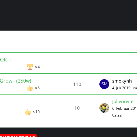
 ORT!
4
 Grow - (250w)
smokyhh
110
4. Juli 2019 u
5
Jollenreiter
10
6. Februar 20
10
02:22