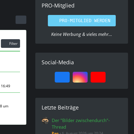
PRO-Mitglied
PRO-MITGLIED WERDEN
Keine Werbung & vieles mehr...
Filter
Social-Media
m 16:49
18 um
Letzte Beiträge
Der "Bilder zwischendurch"-
Thread
Pan
6. August 2026 um 20:24