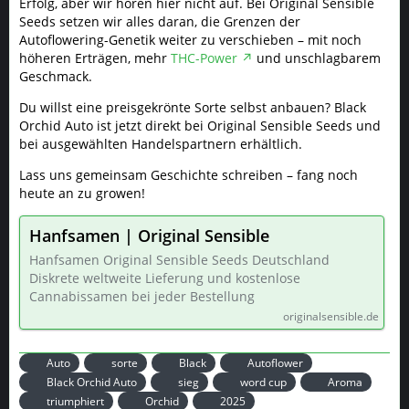
Erfolg, aber wir hören hier nicht auf. Bei Original Sensible
Seeds setzen wir alles daran, die Grenzen der
Autoflowering-Genetik weiter zu verschieben – mit noch
höheren Erträgen, mehr
THC-Power
und unschlagbarem
Geschmack.
Du willst eine preisgekrönte Sorte selbst anbauen? Black
Orchid Auto ist jetzt direkt bei Original Sensible Seeds und
bei ausgewählten Handelspartnern erhältlich.
Lass uns gemeinsam Geschichte schreiben – fang noch
heute an zu growen!
Hanfsamen | Original Sensible
Hanfsamen Original Sensible Seeds Deutschland
Diskrete weltweite Lieferung und kostenlose
Cannabissamen bei jeder Bestellung
originalsensible.de
Auto
sorte
Black
Autoflower
Black Orchid Auto
sieg
word cup
Aroma
triumphiert
Orchid
2025