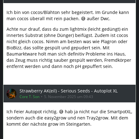
Ich bin von cocos/Blähton sehr begeistert. Im Grunde kann
man cocos überall mit rein packen. 😅 außer Dwc.
Achte nur drauf, dass du zum lightmix (leicht gedüngt) ein
innertes Substrat (ohne Dünger) beifügst. Zudem ist cocos
nicht gleich cocos. Nimm am besten was wie Plagron oder
BioBizz, das sollte gespült und gepudert sein. Mit
Baumarktware holt man sich definitiv Probleme ins Haus,
das Zeug muss richtig sauber gespült werden, Fremdkörper
entfernt werden und dann noch pH gepuffert sein.
Strawberry AK(eil) - Serious Seeds - Autoplot XL
Core T. Son
5. November 2025 um 09:43
Ich Feier Autopot richtig. 😅 hab ja nicht nur die SmartpotXL,
sondern auch die easy2grow und nen Tray2grow. Mit dem
kommt der nächste grow im Steingarten.