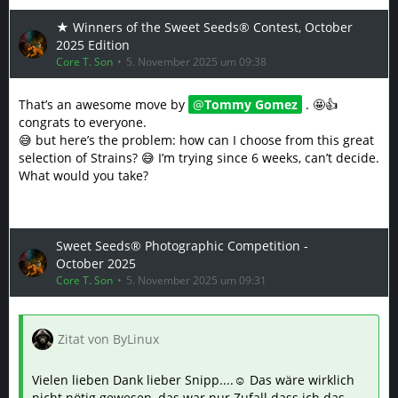
★ Winners of the Sweet Seeds® Contest, October
2025 Edition
Core T. Son
5. November 2025 um 09:38
That’s an awesome move by
Tommy Gomez
. 🤩👍
congrats to everyone.
😅 but here’s the problem: how can I choose from this great
selection of Strains? 😅 I’m trying since 6 weeks, can’t decide.
What would you take?
Sweet Seeds® Photographic Competition -
October 2025
Core T. Son
5. November 2025 um 09:31
Zitat von ByLinux
Vielen lieben Dank lieber Snipp....☺️ Das wäre wirklich
nicht nötig gewesen, das war nur Zufall dass ich das