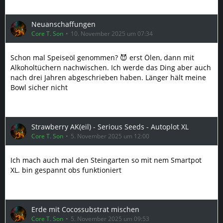
Neuanschaffungen
Core T. Son
10. November 2025 um 07:34
Schon mal Speiseöl genommen? 😈 erst Ölen, dann mit
Alkoholtüchern nachwischen. Ich werde das Ding aber auch
nach drei Jahren abgeschrieben haben. Länger hält meine
Bowl sicher nicht
Strawberry AK(eil) - Serious Seeds - Autoplot XL
Core T. Son
5. November 2025 um 12:00
Ich mach auch mal den Steingarten so mit nem Smartpot
XL. bin gespannt obs funktioniert
Erde mit Cocossubstrat mischen
Core T. Son
5. November 2025 um 09:53