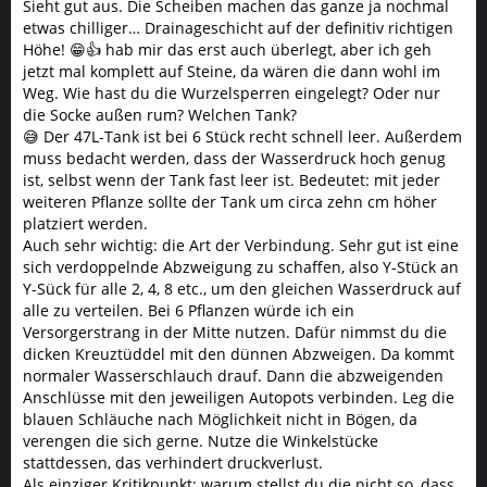
Sieht gut aus. Die Scheiben machen das ganze ja nochmal
etwas chilliger… Drainageschicht auf der definitiv richtigen
Höhe! 😁👍 hab mir das erst auch überlegt, aber ich geh
jetzt mal komplett auf Steine, da wären die dann wohl im
Weg. Wie hast du die Wurzelsperren eingelegt? Oder nur
die Socke außen rum? Welchen Tank?
😅 Der 47L-Tank ist bei 6 Stück recht schnell leer. Außerdem
muss bedacht werden, dass der Wasserdruck hoch genug
ist, selbst wenn der Tank fast leer ist. Bedeutet: mit jeder
weiteren Pflanze sollte der Tank um circa zehn cm höher
platziert werden.
Auch sehr wichtig: die Art der Verbindung. Sehr gut ist eine
sich verdoppelnde Abzweigung zu schaffen, also Y-Stück an
Y-Sück für alle 2, 4, 8 etc., um den gleichen Wasserdruck auf
alle zu verteilen. Bei 6 Pflanzen würde ich ein
Versorgerstrang in der Mitte nutzen. Dafür nimmst du die
dicken Kreuztüddel mit den dünnen Abzweigen. Da kommt
normaler Wasserschlauch drauf. Dann die abzweigenden
Anschlüsse mit den jeweiligen Autopots verbinden. Leg die
blauen Schläuche nach Möglichkeit nicht in Bögen, da
verengen die sich gerne. Nutze die Winkelstücke
stattdessen, das verhindert druckverlust.
Als einziger Kritikpunkt: warum stellst du die nicht so, dass