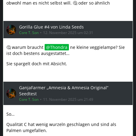
obwohl man es nicht selbst will. 🤔 oder so ähnlich
Gorilla Glue #4 von Linda Seeds
Core T. Son
12. November 2025 um 02:31
🤔 warum braucht
Thondra
ne kleine veggielampe? Sie
ist doch bestens ausgestattet…
Sie spargelt doch mit Absicht.
GanjaFarmer „Amnesia & Amnesia Original“
Seedtest
Core T. Son
11. November 2025 um 21:49
So…
Qualität C hat wenig wurzeln geschlagen und sind als
Palmen umgefallen.