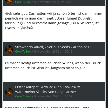
Core T. Son
5. November 2025 um 09:24
😂👍 sehr gut. Das hatten wir ja schon öfter. Ist dann immer
peinlich wenn man dann sagt: „Böser Junge! Du gießt
falsch..!“ 😅 und bekommt dann gesagt: „Du Nixblicker, ist
Hydro..!“ 🤣👍👍👍
Strawberry AK(eil) - Serious Seeds - Autoplot XL
Core T. Son
5. November 2025 um 00:12
Es macht richtig unterschiedlichen Wuchs, wenn der Druck
unterschiedlich ist. Also ist „langsam nicht so gut
Erster Autopot Grow 2x Alien Cookies/2x
Watermelon Skittlez von GanjaFarmer
Core T. Son
5. November 2025 um 00:09
Besserer Geschmack? Nein. Aber ne sicherere Ernte.