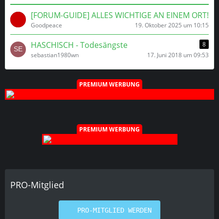
[FORUM-GUIDE] ALLES WICHTIGE AN EINEM ORT!
Goodpeace
19. Oktober 2025 um 10:15
HASCHISCH - Todesängste
8
sebastian1980wn
17. Juni 2018 um 09:53
PREMIUM WERBUNG
PREMIUM WERBUNG
PRO-Mitglied
PRO-MITGLIED WERDEN