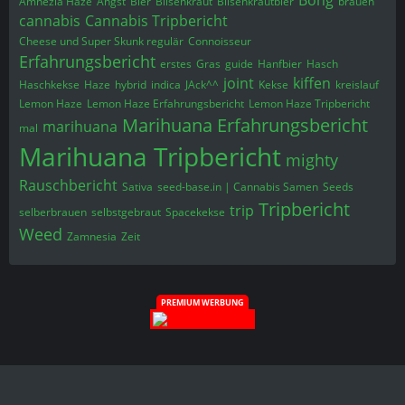
Bong
Amnezia Haze
Angst
Bier
Bilsenkraut
Bilsenkrautbier
brauen
cannabis
Cannabis Tripbericht
Cheese und Super Skunk regulär
Connoisseur
Erfahrungsbericht
erstes
Gras
guide
Hanfbier
Hasch
joint
kiffen
Haschkekse
Haze
hybrid
indica
JAck^^
Kekse
kreislauf
Lemon Haze
Lemon Haze Erfahrungsbericht
Lemon Haze Tripbericht
Marihuana Erfahrungsbericht
marihuana
mal
Marihuana Tripbericht
mighty
Rauschbericht
Sativa
seed-base.in | Cannabis Samen
Seeds
Tripbericht
trip
selberbrauen
selbstgebraut
Spacekekse
Weed
Zamnesia
Zeit
PREMIUM WERBUNG