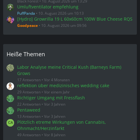
Black Forest
10. August 2026 um 13:29
Umluftventilator empfehlung
PuffPanda
10. August 2026 um 10:13
[Hydro] Growrilla 19 L 60x60cm 100W Blue Cheese RQS
Goodpeace
10. August 2026 um 09:56
Heiße Themen
Labor Analyse meine Critical Kush (Barneys Farm)
Grows
17 Antworten
Vor 4 Monaten
reflektion über medizinisches wedding cake
29 Antworten
Vor einem Jahr
Richtiger Umgang mit Fressflash
22 Antworten
Vor 3 Jahren
Pentaweed
13 Antworten
Vor 3 Jahren
Plötzlich etreme Wirkungen von Cannabis,
Ohnmacht/Herzinfarkt
49 Antworten
Vor 8 Jahren