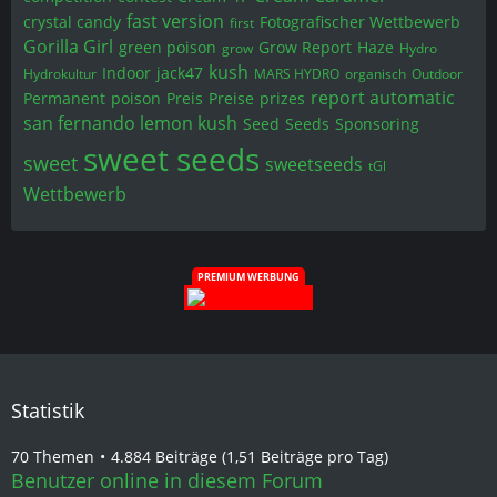
fast version
crystal candy
Fotografischer Wettbewerb
first
Gorilla Girl
green poison
Grow Report
Haze
grow
Hydro
kush
Indoor
jack47
Hydrokultur
MARS HYDRO
organisch
Outdoor
report automatic
Permanent
poison
Preis
Preise
prizes
san fernando lemon kush
Seed
Seeds
Sponsoring
sweet seeds
sweet
sweetseeds
tGl
Wettbewerb
PREMIUM WERBUNG
Statistik
70 Themen
4.884 Beiträge (1,51 Beiträge pro Tag)
Benutzer online in diesem Forum