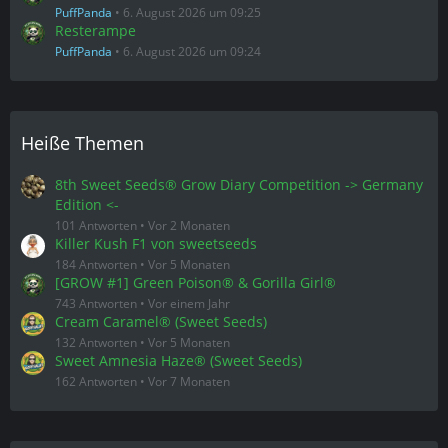
PuffPanda
6. August 2026 um 09:25
Resterampe
PuffPanda
6. August 2026 um 09:24
Heiße Themen
8th Sweet Seeds® Grow Diary Competition -> Germany
Edition <-
101 Antworten
Vor 2 Monaten
Killer Kush F1 von sweetseeds
184 Antworten
Vor 5 Monaten
[GROW #1] Green Poison® & Gorilla Girl®
743 Antworten
Vor einem Jahr
Cream Caramel® (Sweet Seeds)
132 Antworten
Vor 5 Monaten
Sweet Amnesia Haze® (Sweet Seeds)
162 Antworten
Vor 7 Monaten