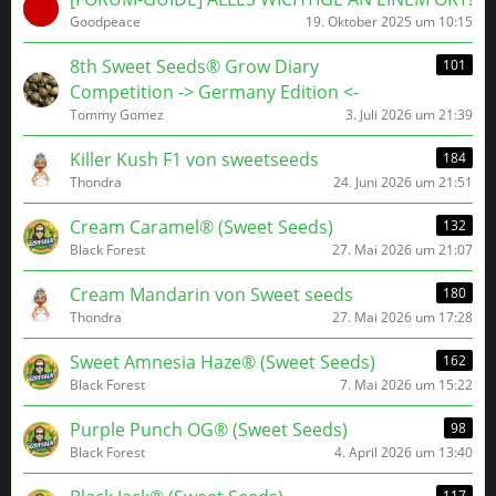
Goodpeace
19. Oktober 2025 um 10:15
8th Sweet Seeds® Grow Diary
101
Competition -> Germany Edition <-
Tommy Gomez
3. Juli 2026 um 21:39
Killer Kush F1 von sweetseeds
184
Thondra
24. Juni 2026 um 21:51
Cream Caramel® (Sweet Seeds)
132
Black Forest
27. Mai 2026 um 21:07
Cream Mandarin von Sweet seeds
180
Thondra
27. Mai 2026 um 17:28
Sweet Amnesia Haze® (Sweet Seeds)
162
Black Forest
7. Mai 2026 um 15:22
Purple Punch OG® (Sweet Seeds)
98
Black Forest
4. April 2026 um 13:40
117