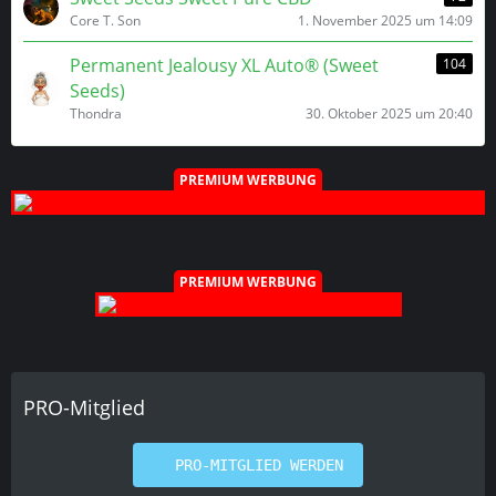
Core T. Son
1. November 2025 um 14:09
Permanent Jealousy XL Auto® (Sweet
104
Seeds)
Thondra
30. Oktober 2025 um 20:40
PREMIUM WERBUNG
PREMIUM WERBUNG
PRO-Mitglied
PRO-MITGLIED WERDEN