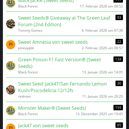
Black Jack® (Sweet Seeds)
Black Forest
17. Februar 2026 um 08:52
Sweet Seeds® Giveaway at The Green Leaf
93
Forum (2nd Edition)
Tommy Gomez
6. Februar 2026 um 07:38
Sweet Amnesia von sweet seeds
22
pineapple
2. Februar 2026 um 08:57
Green Poison F1 Fast Version® (Sweet
134
Seeds)
Black Forest
13. Januar 2026 um 14:05
Sweet Seed: Jack47/San Fernando Lemon
30
Kush/Psicodelicia-12/12fs
redman
11. Januar 2026 um 20:20
Monster Maker® (Sweet Seeds)
159
Black Forest
13. Dezember 2025 um 19:45
Jack47 von sweet seeds
85