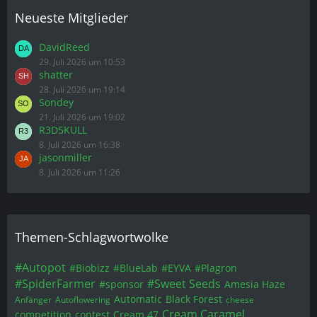
Neueste Mitglieder
DavidReed
29. Juli 2026 um 10:53
shatter
28. Juli 2026 um 19:14
Sondey
21. Juli 2026 um 19:02
R3D5KULL
8. Juli 2026 um 16:38
jasonmiller
8. Juli 2026 um 11:26
Themen-Schlagwortwolke
#Autopot
#Biobizz
#BlueLab
#EYVA
#Plagron
#SpiderFarmer
#Sweet Seeds
#sponsor
Amesia Haze
Automatic
Black Forest
Anfänger
Autoflowering
cheese
Cream Caramel
competition
contest
Cream 47