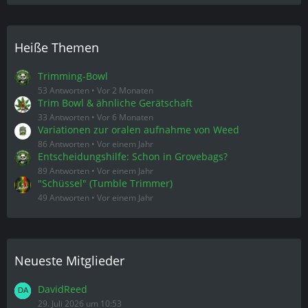
Heiße Themen
Trimming-Bowl
53 Antworten
Vor 2 Monaten
Trim Bowl & ähnliche Gerätschaft
33 Antworten
Vor 6 Monaten
Variationen zur oralen aufnahme von Weed
86 Antworten
Vor einem Jahr
Entscheidungshilfe: Schon in Grovebags?
89 Antworten
Vor einem Jahr
"Schüssel" (Tumble Trimmer)
49 Antworten
Vor einem Jahr
Neueste Mitglieder
DavidReed
29. Juli 2026 um 10:53