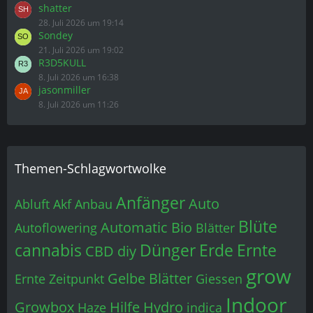
shatter
28. Juli 2026 um 19:14
Sondey
21. Juli 2026 um 19:02
R3D5KULL
8. Juli 2026 um 16:38
jasonmiller
8. Juli 2026 um 11:26
Themen-Schlagwortwolke
Anfänger
Auto
Abluft
Akf
Anbau
Blüte
Automatic
Bio
Autoflowering
Blätter
cannabis
Dünger
Erde
Ernte
CBD
diy
grow
Gelbe Blätter
Ernte Zeitpunkt
Giessen
Indoor
Growbox
Hilfe
Hydro
Haze
indica