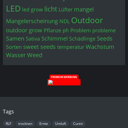
LED
licht
mangel
led grow
Lüfter
Outdoor
Mangelerscheinung
NDL
outdoor grow
Pflanze
ph
Problem
probleme
Samen
Schimmel
Seeds
Sativa
Schädlinge
sweet seeds
Wachstum
Sorten
temperatur
Wasser
Weed
PREMIUM WERBUNG
Tags
RLF
trocknen
Ernte
Umluft
Curen