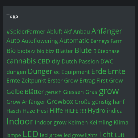
Tags
Anfänger
#SpiderFarmer
Abluft
Akf
Anbau
Auto
Automatic
Autoflowering
Barneys Farm
Blüte
Bio
biobizz
Blätter
bio bizz
Blütephase
cannabis
CBD
diy
Dutch Passion
DWC
Dünger
Erde
Ernte
düngen
ec
Equipment
Ernte Zeitpunkt
Erster Grow
Ertrag
First Grow
grow
Gelbe Blätter
Giessen
Gras
geruch
Growbox
Grow Anfänger
Größe
günstig
hanf
Hilfe
Hydro
Haze
Hesi
HILFE !!!!
indica
Hasch
Indoor
Indoor grow
Keimen
Keimling
Klima
LED
licht
led grow
Luft
lampe
led grow lights