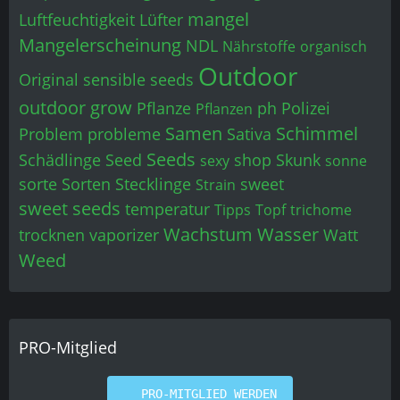
mangel
Luftfeuchtigkeit
Lüfter
Mangelerscheinung
NDL
Nährstoffe
organisch
Outdoor
Original sensible seeds
outdoor grow
Pflanze
ph
Polizei
Pflanzen
Samen
Schimmel
Problem
probleme
Sativa
Seeds
Schädlinge
Seed
shop
Skunk
sexy
sonne
sorte
Sorten
Stecklinge
sweet
Strain
sweet seeds
temperatur
Tipps
Topf
trichome
Wachstum
Wasser
trocknen
vaporizer
Watt
Weed
PRO-Mitglied
PRO-MITGLIED WERDEN