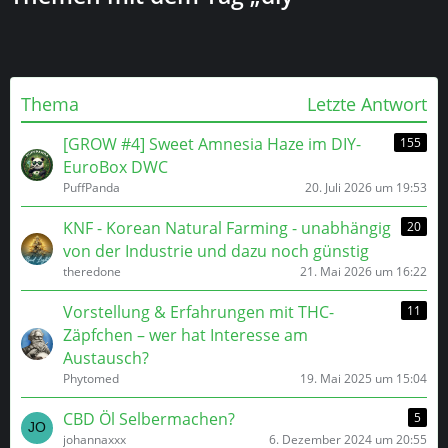
Thema
Letzte Antwort
[GROW #4] Sweet Amnesia Haze im DIY-
155
EuroBox DWC
PuffPanda
20. Juli 2026 um 19:53
KNF - Korean Natural Farming - unabhängig
20
von der Industrie und dazu noch günstig
theredone
21. Mai 2026 um 16:22
Vorstellung & Erfahrungen mit THC-
11
Zäpfchen – wer hat Interesse am
Austausch?
Phytomed
19. Mai 2025 um 15:04
CBD Öl Selbermachen?
5
johannaxxx
6. Dezember 2024 um 20:55