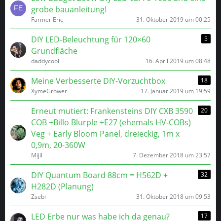
grobe bauanleitung!
Farmer Eric
31. Oktober 2019 um 00:25
DIY LED-Beleuchtung für 120×60
5
Grundfläche
daddycool
16. April 2019 um 08:48
Meine Verbesserte DIY-Vorzuchtbox
18
XymeGrower
17. Januar 2019 um 19:59
Erneut mutiert: Frankensteins DIY CXB 3590
20
COB +Billo Blurple +E27 (ehemals HV-COBs)
Veg + Early Bloom Panel, dreieckig, 1m x
0,9m, 20-360W
Mijil
7. Dezember 2018 um 23:57
DIY Quantum Board 88cm = H562D +
32
H282D (Planung)
Zsebi
31. Oktober 2018 um 09:53
LED Erbe nur was habe ich da genau?
17