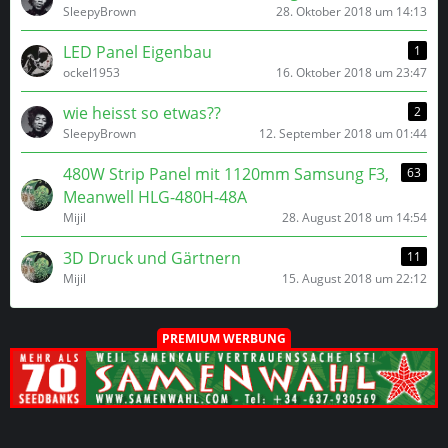
SleepyBrown
28. Oktober 2018 um 14:13
LED Panel Eigenbau
1
ockel1953
16. Oktober 2018 um 23:47
wie heisst so etwas??
2
SleepyBrown
12. September 2018 um 01:44
480W Strip Panel mit 1120mm Samsung F3,
63
Meanwell HLG-480H-48A
Mijil
28. August 2018 um 14:54
3D Druck und Gärtnern
11
Mijil
15. August 2018 um 22:12
PREMIUM WERBUNG