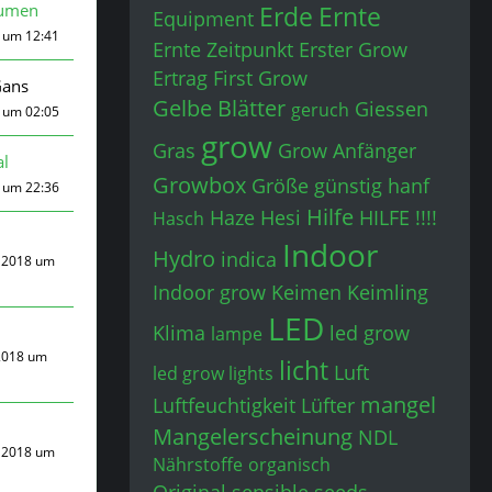
umen
Erde
Ernte
Equipment
 um 12:41
Ernte Zeitpunkt
Erster Grow
Ertrag
First Grow
Gans
Gelbe Blätter
Giessen
geruch
 um 02:05
grow
Gras
Grow Anfänger
l
Growbox
Größe
günstig
hanf
9 um 22:36
Hilfe
Haze
Hesi
HILFE !!!!
Hasch
Indoor
Hydro
indica
 2018 um
Indoor grow
Keimen
Keimling
LED
Klima
led grow
lampe
2018 um
licht
Luft
led grow lights
mangel
Luftfeuchtigkeit
Lüfter
Mangelerscheinung
NDL
 2018 um
Nährstoffe
organisch