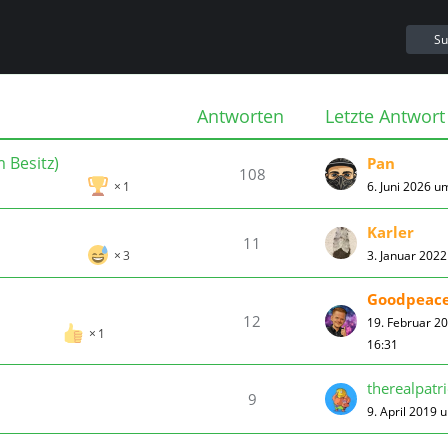
Su
Antworten
Letzte Antwort
 Besitz)
Pan
108
6. Juni 2026 u
1
Karler
11
3. Januar 202
3
Goodpeac
12
19. Februar 2
1
16:31
therealpatr
9
9. April 2019 