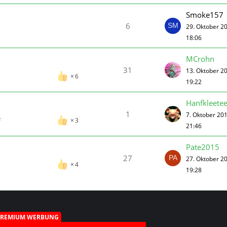
Smoke157
6
29. Oktober 2
18:06
MCrohn
31
13. Oktober 2
6
19:22
Hanfkleete
1
7. Oktober 20
e
3
21:46
Pate2015
27
27. Oktober 2
4
19:28
PREMIUM WERBUNG