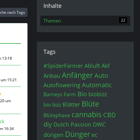
Inhalte
che nach Tags
Themen
22
Tags
m 13:18
#SpiderFarmer
Abluft
Akf
Anfänger
Auto
Anbau
2 um 15:21
Automatic
Autoflowering
Bio
e
biobizz
Barneys Farm
020 um
Blüte
Blätter
bio bizz
cannabis
CBD
Blütephase
ick
diy
Dutch Passion
DWC
um 16:34
Dünger
düngen
ec