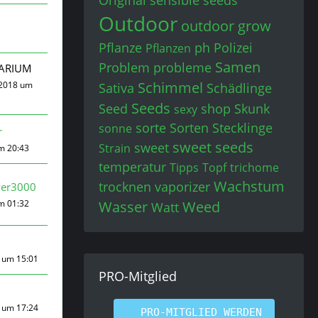
Original sensible seeds
Outdoor
outdoor grow
Pflanze
ph
Polizei
Pflanzen
Samen
Problem
probleme
ARIUM
Schimmel
 2018 um
Sativa
Schädlinge
Seeds
Seed
shop
Skunk
sexy
sorte
Sorten
Stecklinge
sonne
r
sweet seeds
sweet
Strain
um 20:43
temperatur
Tipps
Topf
trichome
Wachstum
trocknen
vaporizer
wer3000
um 01:32
Wasser
Weed
Watt
 um 15:01
PRO-Mitglied
 um 17:24
PRO-MITGLIED WERDEN