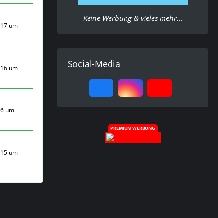
Keine Werbung & vieles mehr...
017 um
Social-Media
016 um
e
16 um
PREMIUM WERBUNG
015 um