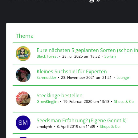
Thema
Eure nächsten 5 geplanten Sorten (schon im
Black Forest
28. Juli 2025 um 18:32
Sorten
Kleines Suchspiel für Experten
Schmodder
23. November 2021 um 21:21
Lounge
Stecklinge bestellen
GrowKingJim
19. Februar 2020 um 13:13
Shops & Co
Seedsman Erfahrung? (Eigene Genetik)
smokyhh
8. April 2019 um 11:39
Shops & Co