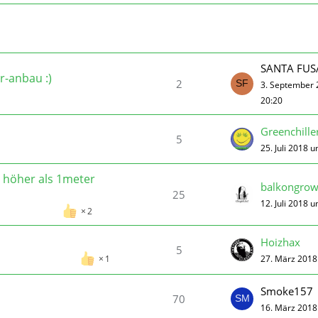
SANTA FUS
r-anbau :)
2
3. September
20:20
Greenchille
5
25. Juli 2018 
t höher als 1meter
balkongro
25
12. Juli 2018 
2
Hoizhax
5
27. März 2018
1
Smoke157
70
16. März 2018