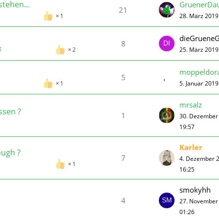
stehen...
GruenerDa
21
28. März 2019
1
dieGruene
8
g
25. März 2019
2
moppeldora
5
5. Januar 201
1
mrsalz
ssen ?
1
30. Dezember
19:57
Karler
ough ?
7
4. Dezember 
1
16:25
smokyhh
4
27. November
01:26