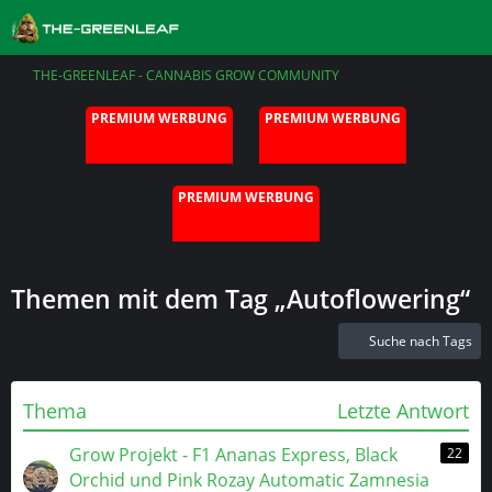
THE-GREENLEAF - CANNABIS GROW COMMUNITY
PREMIUM WERBUNG
PREMIUM WERBUNG
PREMIUM WERBUNG
Themen mit dem Tag „Autoflowering“
Suche nach Tags
Thema
Letzte Antwort
Grow Projekt - F1 Ananas Express, Black
22
Orchid und Pink Rozay Automatic Zamnesia