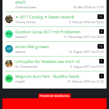
else?)
OutAutoGrower
10. Mai 2018 um 11:47
✦ 2017 Catalog ✦ Sweet Seeds®
10
Tommy Gomez
6. Februar 2018 um 02:22
Outdoor-Grow 2017 mit Problemen
9
fortwenT
11. Dezember 2017 um 20:03
erstes Mal growen
16
upeace
12. August 2017 um 01:47
Umtopfen für Newbies wie mich =D
1
Dr. Greenthumb
5. August 2017 um 03:57
Magnum Auto Fem - Buddha Seeds
2
mupfel
21. Februar 2016 um 21:32
PREMIUM WERBUNG