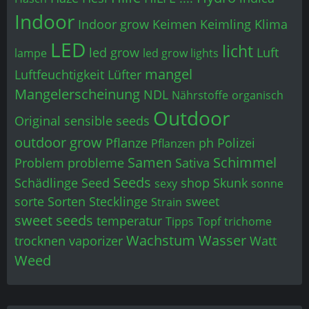
Indoor
Indoor grow
Keimen
Keimling
Klima
LED
licht
led grow
Luft
lampe
led grow lights
mangel
Luftfeuchtigkeit
Lüfter
Mangelerscheinung
NDL
Nährstoffe
organisch
Outdoor
Original sensible seeds
outdoor grow
Pflanze
ph
Polizei
Pflanzen
Samen
Schimmel
Problem
probleme
Sativa
Seeds
Schädlinge
Seed
shop
Skunk
sexy
sonne
sorte
Sorten
Stecklinge
sweet
Strain
sweet seeds
temperatur
Tipps
Topf
trichome
Wachstum
Wasser
trocknen
vaporizer
Watt
Weed