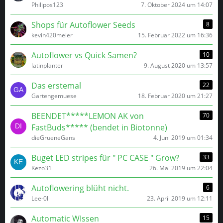
Philipos123
7. Oktober 2024 um 14:07
Shops für Autoflower Seeds
8
kevin420meier
15. Februar 2022 um 16:36
Autoflower vs Quick Samen?
10
latinplanter
9. August 2020 um 13:57
Das erstemal
22
Gartengemuese
18. Februar 2020 um 21:27
BEENDET*****LEMON AK von
70
FastBuds***** (bendet in Biotonne)
dieGrueneGans
4. Juni 2019 um 01:34
Buget LED stripes für " PC CASE " Grow?
33
Kezo31
26. Mai 2019 um 22:04
Autoflowering blüht nicht.
6
Lee-0l
23. April 2019 um 12:11
Automatic WIssen
15