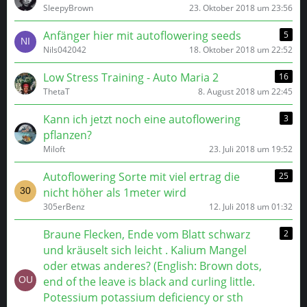
SleepyBrown
23. Oktober 2018 um 23:56
Anfänger hier mit autoflowering seeds
5
Nils042042
18. Oktober 2018 um 22:52
Low Stress Training - Auto Maria 2
16
ThetaT
8. August 2018 um 22:45
Kann ich jetzt noch eine autoflowering
3
pflanzen?
Miloft
23. Juli 2018 um 19:52
Autoflowering Sorte mit viel ertrag die
25
nicht höher als 1meter wird
305erBenz
12. Juli 2018 um 01:32
Braune Flecken, Ende vom Blatt schwarz
2
und kräuselt sich leicht . Kalium Mangel
oder etwas anderes? (English: Brown dots,
end of the leave is black and curling little.
Potessium potassium deficiency or sth