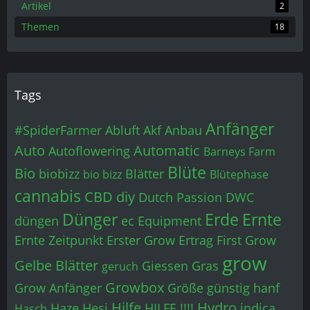
Artikel
2
Themen
18
Tags
Anfänger
#SpiderFarmer
Abluft
Akf
Anbau
Auto
Automatic
Autoflowering
Barneys Farm
Blüte
Bio
biobizz
Blätter
bio bizz
Blütephase
cannabis
CBD
diy
Dutch Passion
DWC
Dünger
Erde
Ernte
düngen
ec
Equipment
Ernte Zeitpunkt
Erster Grow
Ertrag
First Grow
grow
Gelbe Blätter
Giessen
Gras
geruch
Growbox
Grow Anfänger
Größe
günstig
hanf
Hilfe
Hydro
Haze
Hesi
HILFE !!!!
indica
Hasch