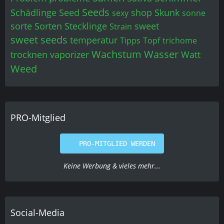
Seeds
Schädlinge
Seed
shop
Skunk
sexy
sonne
sorte
Sorten
Stecklinge
sweet
Strain
sweet seeds
temperatur
Tipps
Topf
trichome
Wachstum
Wasser
trocknen
vaporizer
Watt
Weed
PRO-Mitglied
PRO-MITGLIED WERDEN
Keine Werbung & vieles mehr...
Social-Media