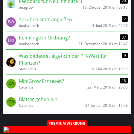
Feedback für Neuling bitte :)
20
testgrow
16. Oktober 2019 um 09:17
Sprühen statt angießen
2
boahancock
4. Juni 2019 um 22:06
Keimlinge in Ordnung?
37
boahancock
21. Dezember 2018 um 13:47
Was bedeutet eigetlcih der PH-Wert für
9
Pflanzen?
StefanR10
16. Mai 2018 um 15:03
MiniGrow Erntezeit?
18
Cadence
22. März 2018 um 20:00
Blätter gehen ein
Cadence
24. Januar 2018 um 16:03
PREMIUM WERBUNG