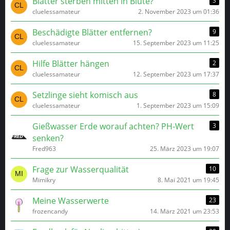
Blätter sterben mitten in Blüte?
3
cluelessamateur
2. November 2023 um 01:36
Beschädigte Blätter entfernen?
9
cluelessamateur
15. September 2023 um 11:25
Hilfe Blätter hängen
2
cluelessamateur
12. September 2023 um 17:37
Setzlinge sieht komisch aus
8
cluelessamateur
1. September 2023 um 15:09
Gießwasser Erde worauf achten? PH-Wert
3
senken?
Fred963
25. März 2023 um 19:07
Frage zur Wasserqualität
10
Mimikry
8. Mai 2021 um 19:45
Meine Wasserwerte
23
frozencandy
14. März 2021 um 23:53