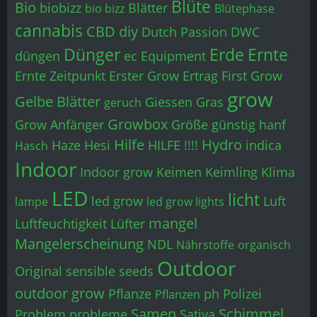
Blüte
Bio
biobizz
Blätter
bio bizz
Blütephase
cannabis
CBD
diy
Dutch Passion
DWC
Dünger
Erde
Ernte
düngen
ec
Equipment
Ernte Zeitpunkt
Erster Grow
Ertrag
First Grow
grow
Gelbe Blätter
Giessen
Gras
geruch
Growbox
Grow Anfänger
Größe
günstig
hanf
Hilfe
Hydro
Haze
Hesi
HILFE !!!!
indica
Hasch
Indoor
Indoor grow
Keimen
Keimling
Klima
LED
licht
led grow
Luft
lampe
led grow lights
mangel
Luftfeuchtigkeit
Lüfter
Mangelerscheinung
NDL
Nährstoffe
organisch
Outdoor
Original sensible seeds
outdoor grow
Pflanze
ph
Polizei
Pflanzen
Samen
Schimmel
Problem
probleme
Sativa