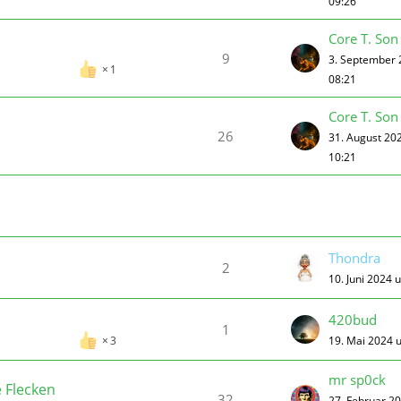
09:26
Core T. Son
9
3. September
1
08:21
Core T. Son
26
31. August 20
10:21
Thondra
2
10. Juni 2024 
420bud
1
19. Mai 2024 
3
mr sp0ck
 Flecken
32
27. Februar 2