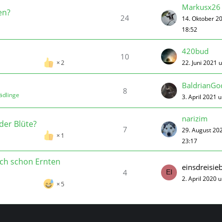
Markusx26
en?
24
14. Oktober 2
18:52
420bud
10
22. Juni 2021 
2
BaldrianGo
8
ädlinge
3. April 2021 
narizim
der Blüte?
7
29. August 20
1
23:17
ch schon Ernten
einsdreisie
4
2. April 2020 
5