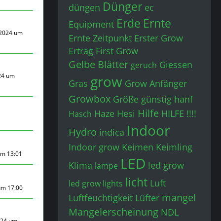
Dünger
düngen
ec
Erde
Ernte
Equipment
 2024 um
Ernte Zeitpunkt
Erster Grow
Ertrag
First Grow
Gelbe Blätter
Giessen
geruch
24 um
grow
Gras
Grow Anfänger
Growbox
Größe
günstig
hanf
Hilfe
Haze
Hesi
HILFE !!!!
Hasch
Indoor
Hydro
indica
Indoor grow
Keimen
Keimling
um 13:01
LED
Klima
led grow
lampe
licht
Luft
led grow lights
um 17:00
mangel
Luftfeuchtigkeit
Lüfter
Mangelerscheinung
NDL
024 um