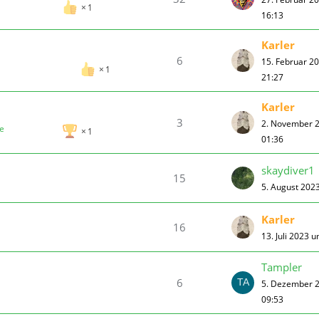
1
16:13
Karler
6
15. Februar 2
1
21:27
Karler
3
2. November 
e
1
01:36
skaydiver1
15
5. August 202
Karler
16
13. Juli 2023 
Tampler
6
5. Dezember 
09:53