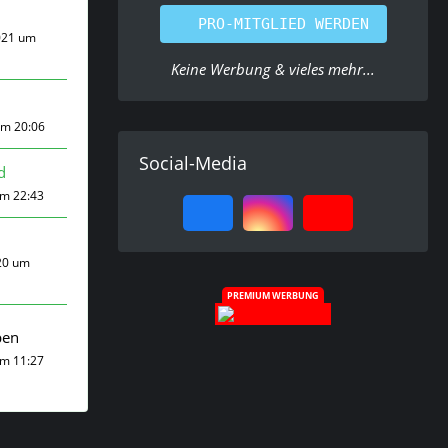
PRO-MITGLIED WERDEN
021 um
Keine Werbung & vieles mehr...
um 20:06
Social-Media
d
um 22:43
20 um
PREMIUM WERBUNG
ben
um 11:27