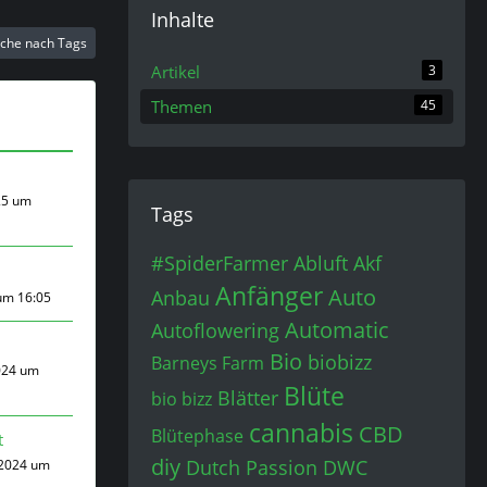
Inhalte
che nach Tags
Artikel
3
Themen
45
25 um
Tags
#SpiderFarmer
Abluft
Akf
Anfänger
Auto
Anbau
um 16:05
Automatic
Autoflowering
Bio
biobizz
Barneys Farm
024 um
Blüte
Blätter
bio bizz
cannabis
CBD
Blütephase
t
diy
Dutch Passion
DWC
 2024 um