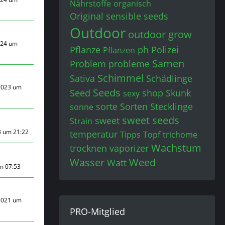
Nährstoffe
organisch
Original sensible seeds
Outdoor
outdoor grow
024 um
Pflanze
ph
Polizei
Pflanzen
Samen
Problem
probleme
Schimmel
Sativa
Schädlinge
2023 um
Seeds
Seed
shop
Skunk
sexy
sorte
Sorten
Stecklinge
sonne
sweet seeds
sweet
Strain
3 um 21:22
temperatur
Tipps
Topf
trichome
Wachstum
trocknen
vaporizer
Wasser
Weed
Watt
um 07:53
2021 um
PRO-Mitglied