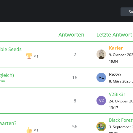
Su
Antworten
Letzte Antwort
Karler
ible Seeds
2
9. Oktober 20
1
19:04
Rezzo
gleich)
16
ima
8. März 2025 
V2Bik3r
8
24. Oktober 2
13:17
Black Fores
 warten?
56
3. September
1