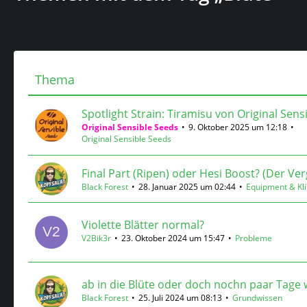
Thema
Spotlight Strain: Tiramisu von Original Sens
Original Sensible Seeds
9. Oktober 2025 um 12:18
Original Sensible Seeds
Final Part (Ripen) oder Hesi Boost? (Der Ver
Black Forest
28. Januar 2025 um 02:44
Equipment & Kl
Violette Blätter normal?
V2Bik3r
23. Oktober 2024 um 15:47
Probleme
ab in die Blüte oder doch nochn paar Tage
Black Forest
25. Juli 2024 um 08:13
Grundwissen