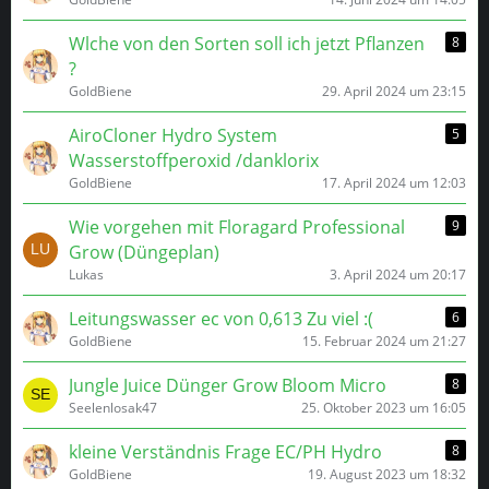
Wlche von den Sorten soll ich jetzt Pflanzen
8
?
GoldBiene
29. April 2024 um 23:15
AiroCloner Hydro System
5
Wasserstoffperoxid /danklorix
GoldBiene
17. April 2024 um 12:03
Wie vorgehen mit Floragard Professional
9
Grow (Düngeplan)
Lukas
3. April 2024 um 20:17
Leitungswasser ec von 0,613 Zu viel :(
6
GoldBiene
15. Februar 2024 um 21:27
Jungle Juice Dünger Grow Bloom Micro
8
Seelenlosak47
25. Oktober 2023 um 16:05
kleine Verständnis Frage EC/PH Hydro
8
GoldBiene
19. August 2023 um 18:32