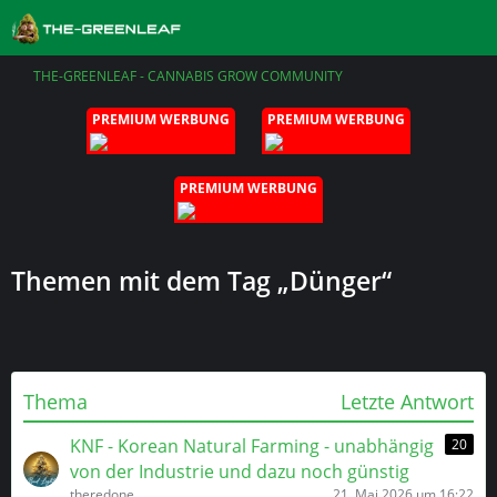
THE-GREENLEAF - CANNABIS GROW COMMUNITY
PREMIUM WERBUNG
PREMIUM WERBUNG
PREMIUM WERBUNG
Themen mit dem Tag „Dünger“
Thema
Letzte Antwort
KNF - Korean Natural Farming - unabhängig
20
von der Industrie und dazu noch günstig
theredone
21. Mai 2026 um 16:22