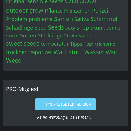
Outdoor
Original sensible seeds
outdoor grow
Pflanze
ph
Polizei
Pflanzen
Samen
Schimmel
Problem
probleme
Sativa
Seeds
Schädlinge
Seed
shop
Skunk
sexy
sonne
sorte
Sorten
Stecklinge
sweet
Strain
sweet seeds
temperatur
Tipps
Topf
trichome
Wachstum
Wasser
trocknen
vaporizer
Watt
Weed
PRO-Mitglied
PRO-MITGLIED WERDEN
Keine Werbung & vieles mehr...