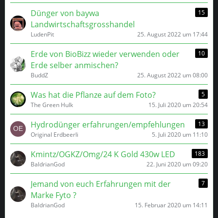
Dünger von baywa
15
Landwirtschaftsgrosshandel
LudenPit
25. August 2022 um 17:44
Erde von BioBizz wieder verwenden oder
10
Erde selber anmischen?
BuddZ
25. August 2022 um 08:00
Was hat die Pflanze auf dem Foto?
5
The Green Hulk
15. Juli 2020 um 20:54
Hydrodünger erfahrungen/empfehlungen
13
Original Erdbeerli
5. Juli 2020 um 11:10
Kmintz/OGKZ/Omg/24 K Gold 430w LED
183
BaldrianGod
22. Juni 2020 um 09:20
Jemand von euch Erfahrungen mit der
7
Marke Fyto ?
BaldrianGod
15. Februar 2020 um 14:11