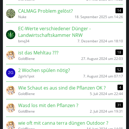
CALMAG Problem gelöst?
14
Nuke
18. September 2025 um 14:26
EC-Werte verschiedener Dünger -
Landwirtschaftskammer NRW
bmq34
7. Dezember 2024 um 18:10
ist das Mehltau ???
18
GoldBiene
27. August 2024 um 22:03
2 Wochen spülen nötig?
52
2girls1pot
7. August 2024 um 07:17
Wie Schaut es aus sind die Pflanzen OK ?
4
GoldBiene
5. Juli 2024 um 22:44
Wasd los mit den Pflanzen ?
31
GoldBiene
2. Juli 2024 um 19:31
wie oft mit canna terra düngen Outdoor ?
GoldBiene
14. Juni 2024 um 14:05