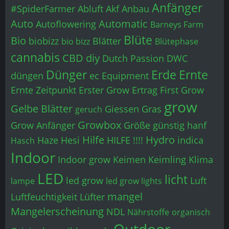
Anfänger
#SpiderFarmer
Abluft
Akf
Anbau
Auto
Automatic
Autoflowering
Barneys Farm
Blüte
Bio
biobizz
Blätter
bio bizz
Blütephase
cannabis
CBD
diy
Dutch Passion
DWC
Dünger
Erde
Ernte
düngen
ec
Equipment
Ernte Zeitpunkt
Erster Grow
Ertrag
First Grow
grow
Gelbe Blätter
Giessen
Gras
geruch
Growbox
Grow Anfänger
Größe
günstig
hanf
Hilfe
Hydro
Haze
Hesi
HILFE !!!!
indica
Hasch
Indoor
Indoor grow
Keimen
Keimling
Klima
LED
licht
led grow
Luft
lampe
led grow lights
mangel
Luftfeuchtigkeit
Lüfter
Mangelerscheinung
NDL
Nährstoffe
organisch