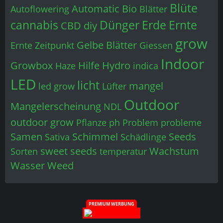
Blüte
Automatic
Bio
Autoflowering
Blätter
cannabis
Dünger
Erde
Ernte
CBD
diy
grow
Gelbe Blätter
Ernte Zeitpunkt
Giessen
Indoor
Growbox
Hilfe
Hydro
Haze
indica
LED
licht
mangel
led grow
Lüfter
Outdoor
Mangelerscheinung
NDL
outdoor grow
Pflanze
ph
Problem
probleme
Samen
Schimmel
Seeds
Sativa
Schädlinge
sweet seeds
Wachstum
Sorten
temperatur
Wasser
Weed
PREMIUM WERBUNG