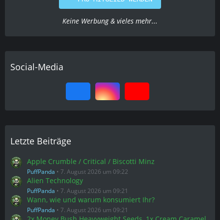
Keine Werbung & vieles mehr...
Social-Media
Letzte Beiträge
Apple Crumble / Critical / Biscotti Minz
PuffPanda
7. August 2026 um 09:22
Alien Technology
PuffPanda
7. August 2026 um 09:21
Wann, wie und warum konsumiert Ihr?
PuffPanda
7. August 2026 um 09:21
2x Money Bush Heavyweight Seeds, 1x Cream Caramel