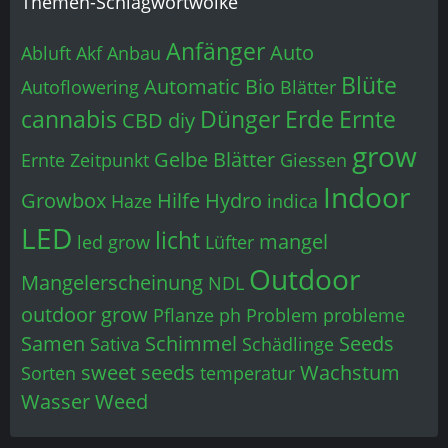
Themen-Schlagwortwolke
Anfänger
Auto
Abluft
Akf
Anbau
Blüte
Automatic
Bio
Autoflowering
Blätter
cannabis
Dünger
Erde
Ernte
CBD
diy
grow
Gelbe Blätter
Ernte Zeitpunkt
Giessen
Indoor
Growbox
Hilfe
Hydro
Haze
indica
LED
licht
mangel
led grow
Lüfter
Outdoor
Mangelerscheinung
NDL
outdoor grow
Pflanze
ph
Problem
probleme
Samen
Schimmel
Seeds
Sativa
Schädlinge
sweet seeds
Wachstum
Sorten
temperatur
Wasser
Weed