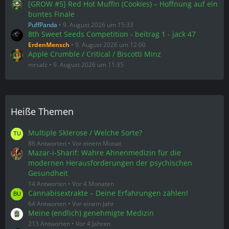
[GROW #5] Red Hot Muffin (Cookies) – Hoffnung auf ein
buntes Finale
PuffPanda
9. August 2026 um 15:33
8th Sweet Seeds Competition - beitrag 1 - jack 47
ErdenMensch
9. August 2026 um 12:00
Apple Crumble / Critical / Biscotti Minz
mrsalz
9. August 2026 um 11:35
Heiße Themen
Multiple Sklerose / Welche Sorte?
86 Antworten
Vor einem Monat
Mazar-i-Sharif: Wahre Ahnenmedizin für die
modernen Herausforderungen der psychischen
Gesundheit
14 Antworten
Vor 4 Monaten
Cannabisextrakte – Deine Erfahrungen zählen!
64 Antworten
Vor einem Jahr
Meine (endlich) genehmigte Medizin
213 Antworten
Vor 4 Jahren