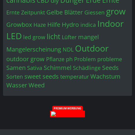
CBD
diy
grow
Gelbe Blätter
Ernte Zeitpunkt
Giessen
Indoor
Growbox
Hilfe
Hydro
Haze
indica
LED
licht
mangel
led grow
Lüfter
Outdoor
Mangelerscheinung
NDL
outdoor grow
Pflanze
ph
Problem
probleme
Samen
Schimmel
Seeds
Sativa
Schädlinge
sweet seeds
Wachstum
Sorten
temperatur
Wasser
Weed
PREMIUM WERBUNG