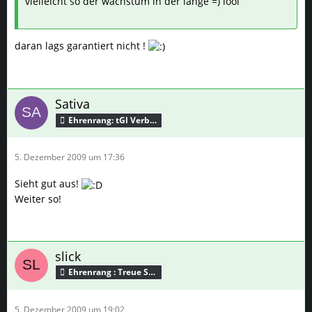
vielleicht so der wachstum in der länge =) lool
daran lags garantiert nicht !
Sativa
Ehrenrang: tGl Verbündeter
5. Dezember 2009 um 17:36
Sieht gut aus!
Weiter so!
slick
Ehrenrang : Treue Seele
5. Dezember 2009 um 19:02