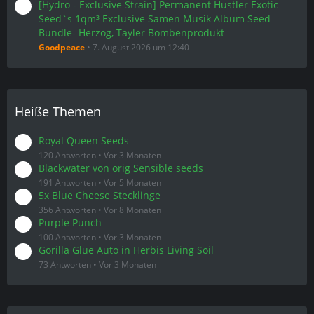
[Hydro - Exclusive Strain] Permanent Hustler Exotic
Seed`s 1qm³ Exclusive Samen Musik Album Seed
Bundle- Herzog, Tayler Bombenprodukt
Goodpeace
7. August 2026 um 12:40
Heiße Themen
Royal Queen Seeds
120 Antworten
Vor 3 Monaten
Blackwater von orig Sensible seeds
191 Antworten
Vor 5 Monaten
5x Blue Cheese Stecklinge
356 Antworten
Vor 8 Monaten
Purple Punch
100 Antworten
Vor 3 Monaten
Gorilla Glue Auto in Herbis Living Soil
73 Antworten
Vor 3 Monaten