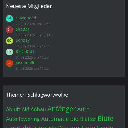
Neueste Mitglieder
DavidReed
29. Juli 2026 um 10:53
shatter
28. Juli 2026 um 19:14
Sondey
21. Juli 2026 um 19:02
R3D5KULL
8. Juli 2026 um 16:38
jasonmiller
8. Juli 2026 um 11:26
Themen-Schlagwortwolke
Anfänger
Auto
Abluft
Akf
Anbau
Blüte
Automatic
Bio
Autoflowering
Blätter
cannabis
Dünger
Erde
Ernte