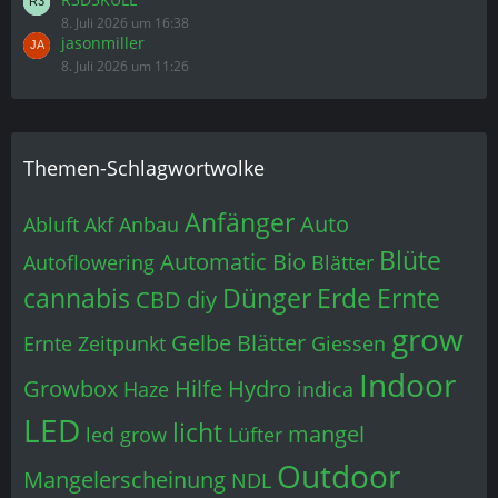
8. Juli 2026 um 16:38
jasonmiller
8. Juli 2026 um 11:26
Themen-Schlagwortwolke
Anfänger
Auto
Abluft
Akf
Anbau
Blüte
Automatic
Bio
Autoflowering
Blätter
cannabis
Dünger
Erde
Ernte
CBD
diy
grow
Gelbe Blätter
Ernte Zeitpunkt
Giessen
Indoor
Growbox
Hilfe
Hydro
Haze
indica
LED
licht
mangel
led grow
Lüfter
Outdoor
Mangelerscheinung
NDL