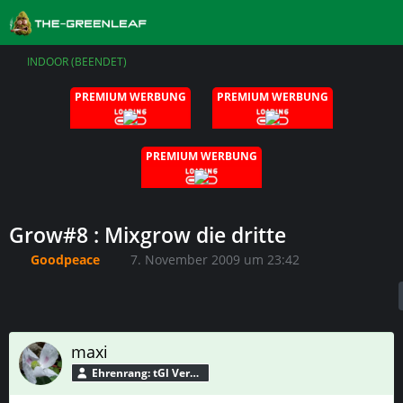
INDOOR (BEENDET)
PREMIUM WERBUNG
PREMIUM WERBUNG
PREMIUM WERBUNG
Grow#8 : Mixgrow die dritte
Goodpeace
7. November 2009 um 23:42
maxi
Ehrenrang: tGl Verbündeter