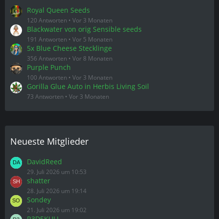
Royal Queen Seeds
120 Antworten
Vor 3 Monaten
Blackwater von orig Sensible seeds
191 Antworten
Vor 5 Monaten
5x Blue Cheese Stecklinge
356 Antworten
Vor 8 Monaten
Purple Punch
100 Antworten
Vor 3 Monaten
Gorilla Glue Auto in Herbis Living Soil
73 Antworten
Vor 3 Monaten
Neueste Mitglieder
DavidReed
29. Juli 2026 um 10:53
shatter
28. Juli 2026 um 19:14
Sondey
21. Juli 2026 um 19:02
R3D5KULL