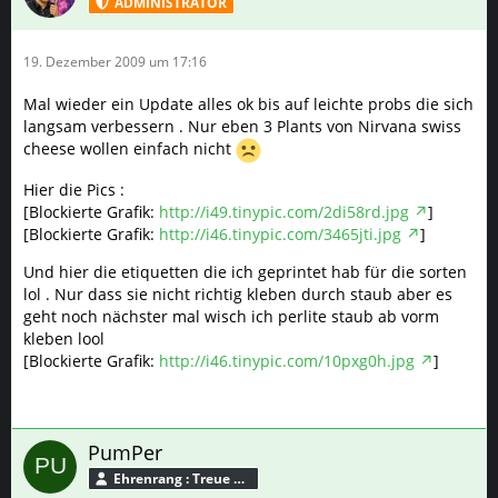
ADMINISTRATOR
19. Dezember 2009 um 17:16
Mal wieder ein Update alles ok bis auf leichte probs die sich
langsam verbessern . Nur eben 3 Plants von Nirvana swiss
cheese wollen einfach nicht
Hier die Pics :
[Blockierte Grafik:
http://i49.tinypic.com/2di58rd.jpg
]
[Blockierte Grafik:
http://i46.tinypic.com/3465jti.jpg
]
Und hier die etiquetten die ich geprintet hab für die sorten
lol . Nur dass sie nicht richtig kleben durch staub aber es
geht noch nächster mal wisch ich perlite staub ab vorm
kleben lool
[Blockierte Grafik:
http://i46.tinypic.com/10pxg0h.jpg
]
PumPer
Ehrenrang : Treue Seele