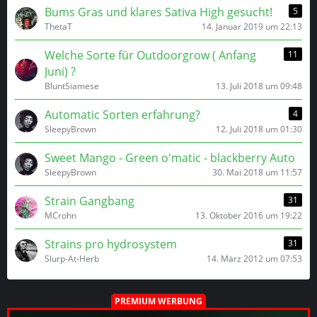
Bums Gras und klares Sativa High gesucht!
5
ThetaT
14. Januar 2019 um 22:13
Welche Sorte für Outdoorgrow ( Anfang
11
Juni) ?
BluntSiamese
13. Juli 2018 um 09:48
Automatic Sorten erfahrung?
4
SleepyBrown
12. Juli 2018 um 01:30
Sweet Mango - Green o'matic - blackberry Auto
SleepyBrown
30. Mai 2018 um 11:57
Strain Gangbang
31
MCrohn
13. Oktober 2016 um 19:22
Strains pro hydrosystem
31
Slurp-At-Herb
14. März 2012 um 07:53
PREMIUM WERBUNG