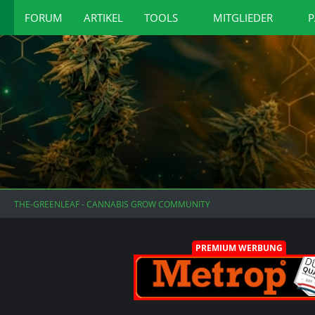
FORUM
ARTIKEL
TOOLS
MITGLIEDER
P
THE-GREENLEAF - CANNABIS GROW COMMUNITY
PREMIUM WERBUNG