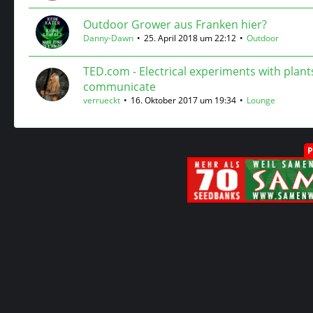
Outdoor Grower aus Franken hier?
Danny-Dawn
25. April 2018 um 22:12
Outdoor
TED.com - Electrical experiments with plant
communicate
verrueckt
16. Oktober 2017 um 19:34
Lounge