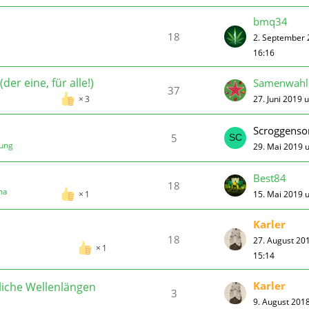
bmq34
18
2. September
16:16
 eine, für alle!)
Samenwahl
37
27. Juni 2019 
3
Scroggenso
5
tung
29. Mai 2019 
Best84
18
ma
15. Mai 2019 
1
Karler
18
27. August 20
1
15:14
Karler
liche Wellenlängen
3
9. August 201