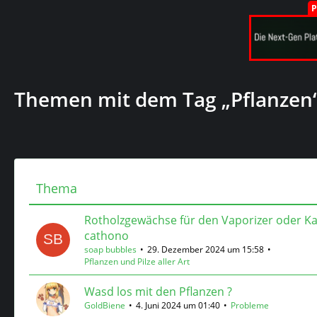
Themen mit dem Tag „Pflanzen
Thema
Rotholzgewächse für den Vaporizer oder K
cathono
soap bubbles
29. Dezember 2024 um 15:58
Pflanzen und Pilze aller Art
Wasd los mit den Pflanzen ?
GoldBiene
4. Juni 2024 um 01:40
Probleme