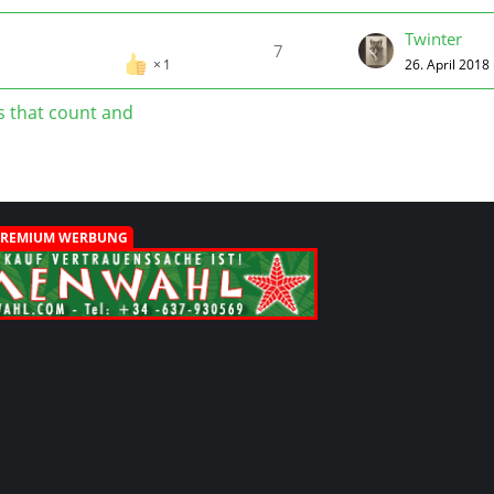
Twinter
7
26. April 2018
1
s that count and
PREMIUM WERBUNG