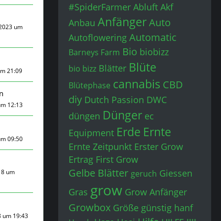
#SpiderFarmer
Abluft
Akf
Anfänger
Auto
Anbau
 2023 um
Automatic
Autoflowering
Bio
biobizz
Barneys Farm
Blüte
Blätter
bio bizz
um 21:09
cannabis
CBD
Blütephase
n
diy
Dutch Passion
DWC
um 12:13
Dünger
düngen
ec
Erde
Ernte
Equipment
um 09:50
Ernte Zeitpunkt
Erster Grow
Ertrag
First Grow
Gelbe Blätter
Giessen
18 um
geruch
grow
Gras
Grow Anfänger
Growbox
Größe
günstig
hanf
8 um 19:43