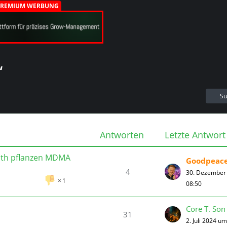
PREMIUM WERBUNG
“
Su
Antworten
Letzte Antwort
ath pflanzen MDMA
Goodpeac
4
30. Dezember
1
08:50
Core T. Son
31
2. Juli 2024 u