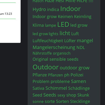
Hilfe
Haze
Hesi
HILFE !!!!
Hasch
Indoor
Hydro
indica
 um 13:23
Indoor grow
Keimen
Keimling
LED
Klima
led grow
lampe
licht
Luft
led grow lights
mangel
Luftfeuchtigkeit
Lüfter
Mangelerscheinung
NDL
Nährstoffe
organisch
Original sensible seeds
Outdoor
outdoor grow
Pflanze
ph
Polizei
Pflanzen
Samen
Problem
probleme
Schimmel
Sativa
Schädlinge
Seeds
Seed
shop
Skunk
sexy
sorte
Sorten
Stecklinge
sonne