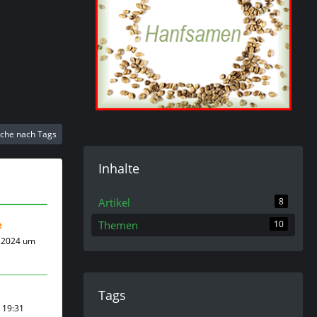
che nach Tags
Inhalte
Artikel
8
e
Themen
10
 2024 um
Tags
m 19:31