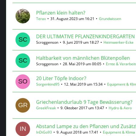
Pflanzen klein halten?
Terax
31. August 2023 um 16:21
Grundwissen
DER ULTIMATIVE PFLANZENKINDERGARTEN (der
Scroggenson
9. Juni 2019 um 18:27
Heimwerker-Ecke
Haltbarkeit von männlichen Blütenpollen
Scroggenson
28. Mai 2019 um 00:05
Ernte & Verarbei
20 Liter Töpfe Indoor?
Sorgenkind95
12. Mai 2019 um 15:34
Equipment & Kli
Griechenlandurlaub 9 Tage Bewässerung?
GreekFreak
9. Oktober 2017 um 13:47
Hydro & Aero
Abstand Lampe zu den Pflanzen und Zusätz
InDiGo93
9. August 2018 um 17:41
Equipment & Klima