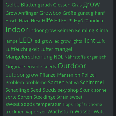
grow
Gelbe Blätter
Giessen
Gras
geruch
Growbox
Grow Anfänger
Größe
günstig
hanf
Hilfe
Hydro
Haze
Hesi
HILFE !!!!
indica
Hasch
Indoor
Indoor grow
Keimen
Keimling
Klima
LED
licht
led grow
Luft
lampe
led grow lights
mangel
Luftfeuchtigkeit
Lüfter
Mangelerscheinung
NDL
Nährstoffe
organisch
Outdoor
Original sensible seeds
outdoor grow
Pflanze
ph
Polizei
Pflanzen
Samen
Schimmel
Problem
probleme
Sativa
Seeds
Schädlinge
Seed
shop
Skunk
sexy
sonne
sorte
Sorten
Stecklinge
sweet
Strain
sweet seeds
temperatur
Tipps
Topf
trichome
Wachstum
Wasser
trocknen
vaporizer
Watt