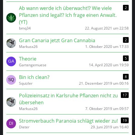
Ab wann werde ich überwacht⁉️ Wie viele
2
Pflanzen sind legal⁉️ Ich frage einen Anwalt.
(YT)
bmq34
22. August 2021 um 22:58
Gran Canaria jetzt Gran Cannabia
2
Markusx26
1. Oktober 2020 um 17:33
Theorie
5
Gartengemuese
14. April 2020 um 19:59
Bin ich clean?
8
Squizler
21. Dezember 2019 um 00:16
Polizeieinsatz in Karlsruhe Pflanzen nicht zu
17
übersehen
Markusx26
7. Oktober 2019 um 09:57
Stromverbauch Paranoia schlägt wieder zu!
19
Dieter
29. Juni 2019 um 16:40