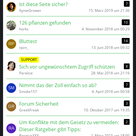
Ist diese Seite sicher?
7
XymeGrower
15. März 2019 um 21:36
126 pflanzen gefunden
10
horks
4. November 2018 um 00:29
Bluttest
14
rpzn_
13. Juni 2018 um 09:32
SUPPORT
Sich vor ungewünschtem Zugriff schützen
8
Paralize
28. Mai 2018 um 21:16
Nimmt das der Zoll einfach so ab?
7
Smoke157
4. April 2018 um 00:58
Forum Sicherheit
3
GreekFreak
10. Oktober 2017 um 19:35
Um Konflikte mit dem Gesetz zu vermeiden:
2
Dieser Ratgeber gibt Tipps:
RasmusXXX
2. März 2015 um 18:00