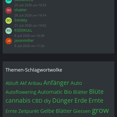
29. Juli 2026 um 10:53
shatter
28. Juli 2026 um 19:14
Sondey
21. Juli 2026 um 19:02
R3D5KULL
8. Juli 2026 um 16:38
jasonmiller
8. Juli 2026 um 11:26
Themen-Schlagwortwolke
Anfänger
Auto
Abluft
Akf
Anbau
Blüte
Automatic
Bio
Autoflowering
Blätter
cannabis
Dünger
Erde
Ernte
CBD
diy
grow
Gelbe Blätter
Ernte Zeitpunkt
Giessen