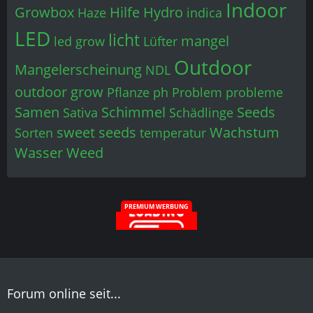
Indoor
Growbox
Hilfe
Hydro
Haze
indica
LED
licht
mangel
led grow
Lüfter
Outdoor
Mangelerscheinung
NDL
outdoor grow
Pflanze
ph
Problem
probleme
Samen
Schimmel
Seeds
Sativa
Schädlinge
sweet seeds
Wachstum
Sorten
temperatur
Wasser
Weed
PREMIUM WERBUNG
Forum online seit...