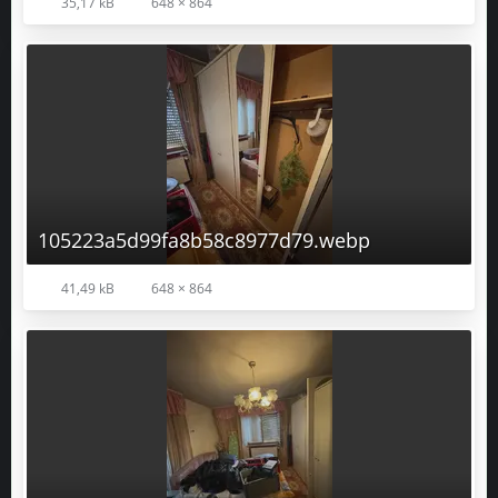
35,17 kB
648 × 864
105223a5d99fa8b58c8977d79.webp
41,49 kB
648 × 864