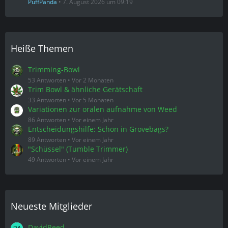
PuffPanda
7. August 2026 um 09:19
Heiße Themen
Trimming-Bowl
53 Antworten
Vor 2 Monaten
Trim Bowl & ähnliche Gerätschaft
33 Antworten
Vor 5 Monaten
Variationen zur oralen aufnahme von Weed
86 Antworten
Vor einem Jahr
Entscheidungshilfe: Schon in Grovebags?
89 Antworten
Vor einem Jahr
"Schüssel" (Tumble Trimmer)
49 Antworten
Vor einem Jahr
Neueste Mitglieder
DavidReed