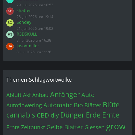
29. Juli 2026 um 10:53
shatter
28. Juli 2026 um 19:14
Sondey
21. Juli 2026 um 19:02
R3D5KULL
8. Juli 2026 um 16:38
jasonmiller
8. Juli 2026 um 11:26
Themen-Schlagwortwolke
Anfänger
Auto
Abluft
Akf
Anbau
Blüte
Automatic
Bio
Autoflowering
Blätter
cannabis
Dünger
Erde
Ernte
CBD
diy
grow
Gelbe Blätter
Ernte Zeitpunkt
Giessen