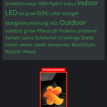
Indoor
Growbox
Hilfe
Hydro
Haze
indica
LED
licht
mangel
led grow
Lüfter
Outdoor
Mangelerscheinung
NDL
outdoor grow
Pflanze
ph
Problem
probleme
Samen
Schimmel
Seeds
Sativa
Schädlinge
sweet seeds
Wachstum
Sorten
temperatur
Wasser
Weed
PREMIUM WERBUNG