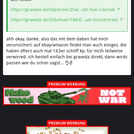
https://graveda.de/Vaporizer/254/…zer-fuer-Cannab
https://graveda.de/Zubehoer/188/D…uer-Konzentrate
ahh okay, danke. also das mit dem daben hat mich
verunsichert, auf ebay/amazon findet man auch einiges, die
haben öfters auch mal 14,5er schliff kp, für mcih teilweise
verwirred. ich bestell einfach bei graveda direkt, dann wirds
passen wie du schon sagst... 👌✌️
PREMIUM WERBUNG
PREMIUM WERBUNG