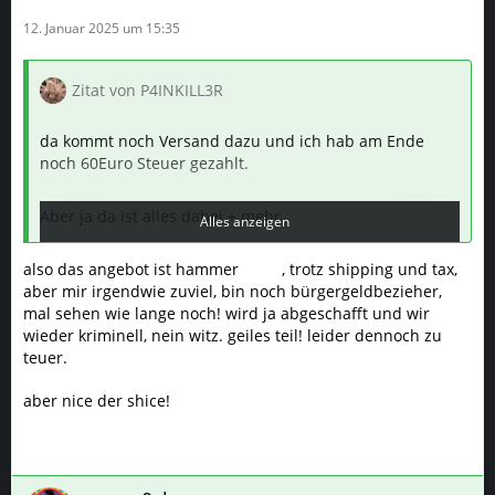
12. Januar 2025 um 15:35
Zitat von P4INKILL3R
da kommt noch Versand dazu und ich hab am Ende
noch 60Euro Steuer gezahlt.
Aber ja da ist alles dabei + mehr
Alles anzeigen
also das angebot ist hammer
zb der adapter f. titaniumkammer der die moddet auf
, trotz shipping und tax,
aber mir irgendwie zuviel, bin noch bürgergeldbezieher,
18mm
mal sehen wie lange noch! wird ja abgeschafft und wir
wieder kriminell, nein witz. geiles teil! leider dennoch zu
kleiner bonus weil du mich gerade darauf gebracht hast
teuer.
da nochmal zu gucken, hab festgestellt der microdose
adapter ist auch passend für den tinymight 2 welcher
aber nice der shice!
dann nen Bong Aufsatz wird