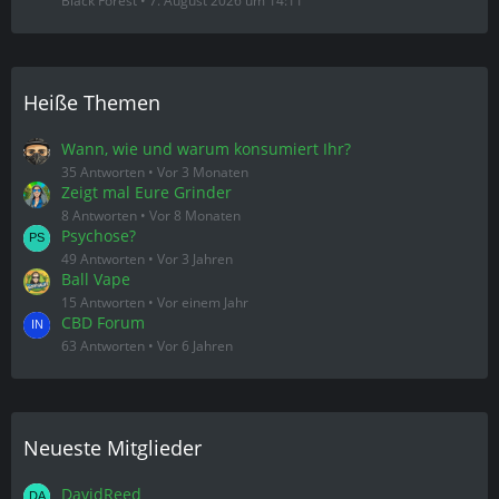
Black Forest
7. August 2026 um 14:11
Heiße Themen
Wann, wie und warum konsumiert Ihr?
35 Antworten
Vor 3 Monaten
Zeigt mal Eure Grinder
8 Antworten
Vor 8 Monaten
Psychose?
49 Antworten
Vor 3 Jahren
Ball Vape
15 Antworten
Vor einem Jahr
CBD Forum
63 Antworten
Vor 6 Jahren
Neueste Mitglieder
DavidReed