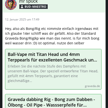
mr sp0ck
BUD–MAESTRO
12. Januar 2025 um 17:49
Hey, also als Bong/Rig etc nimmste einfach irgendwas mit
ich glaube 14er schliff was dir gefällt. Also der Standard
Graveda Bong/Rig(kp wie man das nennt. is für mich bong
weil wasser drin :D) ist optimal. nutze den selber
Ball-Vape mit Titan Head und 4mm
Terppearls für exzellenten Geschmack und
Dampf Vaporizer für Cannabis 14mm | Ball-
Erleben Sie die nächste Stufe des Dampfens mit
Vape GV97
unserem Ball-Vape. Der speziell entworfene Titan Head,
gefüllt mit 4mm Terppearls, garantiert eine
gleichmäßige…
graveda.de
Graveda dabbing Rig - Bong zum Dabben -
Ölbong - Oil Pipe - Wassserpfeife für