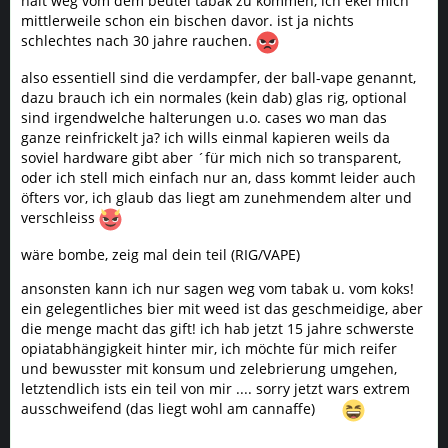
halt weg vom dem beutel tabak zu kommen, ich ekel mich
mittlerweile schon ein bischen davor. ist ja nichts
schlechtes nach 30 jahre rauchen.
also essentiell sind die verdampfer, der ball-vape genannt,
dazu brauch ich ein normales (kein dab) glas rig, optional
sind irgendwelche halterungen u.o. cases wo man das
ganze reinfrickelt ja? ich wills einmal kapieren weils da
soviel hardware gibt aber ´für mich nich so transparent,
oder ich stell mich einfach nur an, dass kommt leider auch
öfters vor, ich glaub das liegt am zunehmendem alter und
verschleiss
wäre bombe, zeig mal dein teil (RIG/VAPE)
ansonsten kann ich nur sagen weg vom tabak u. vom koks!
ein gelegentliches bier mit weed ist das geschmeidige, aber
die menge macht das gift! ich hab jetzt 15 jahre schwerste
opiatabhängigkeit hinter mir, ich möchte für mich reifer
und bewusster mit konsum und zelebrierung umgehen,
letztendlich ists ein teil von mir .... sorry jetzt wars extrem
ausschweifend (das liegt wohl am cannaffe)