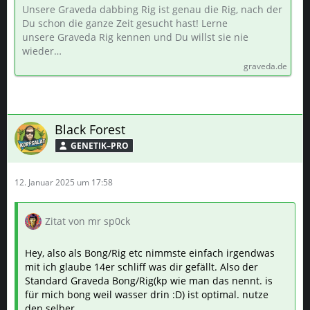
Konzentrate | GV-Rig
Unsere Graveda dabbing Rig ist genau die Rig, nach der
Du schon die ganze Zeit gesucht hast! Lerne
unsere Graveda Rig kennen und Du willst sie nie
wieder…
graveda.de
Black Forest
GENETIK–PRO
12. Januar 2025 um 17:58
Zitat von mr sp0ck
Hey, also als Bong/Rig etc nimmste einfach irgendwas
mit ich glaube 14er schliff was dir gefällt. Also der
Standard Graveda Bong/Rig(kp wie man das nennt. is
für mich bong weil wasser drin :D) ist optimal. nutze
den selber