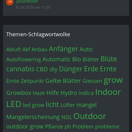
jasonmiller
8. Juli 2026 um 11:26
Themen-Schlagwortwolke
Anfänger
Auto
Abluft
Akf
Anbau
Blüte
Automatic
Bio
Autoflowering
Blätter
cannabis
Dünger
Erde
Ernte
CBD
diy
grow
Gelbe Blätter
Ernte Zeitpunkt
Giessen
Indoor
Growbox
Hilfe
Hydro
Haze
indica
LED
licht
mangel
led grow
Lüfter
Outdoor
Mangelerscheinung
NDL
outdoor grow
Pflanze
ph
Problem
probleme