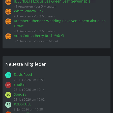
[BEENDET] Exklusives Green Leaf Gewinnspiel!!!!
41 Antworten
Vor 5 Monaten
White Widow + 🤍
9 Antworten
Vor 2 Monaten
Atemberaubender Wedding Cake von einem aktuellen
Grow!
8 Antworten
Vor 2 Monaten
Auto Cotton Berry Rush🌸🍇💨
3 Antworten
Vor einem Monat
Neueste Mitglieder
DavidReed
29. Juli 2026 um 10:53
shatter
28. Juli 2026 um 19:14
Sondey
21. Juli 2026 um 19:02
R3D5KULL
8. Juli 2026 um 16:38