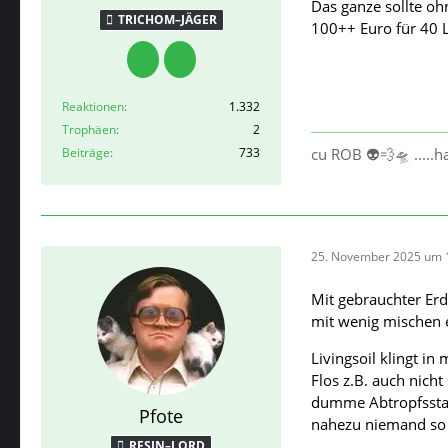
Das ganze sollte oh
TRICHOM–JÄGER
100++ Euro für 40 L
Reaktionen
1.332
Trophäen
2
Beiträge
733
cu ROB 👽💨🛸 .....
25. November 2025 um 
Mit gebrauchter Er
mit wenig mischen 
Livingsoil klingt i
Flos z.B. auch nicht
dumme Abtropfsstat
Pfote
nahezu niemand so
RESIN–LORD