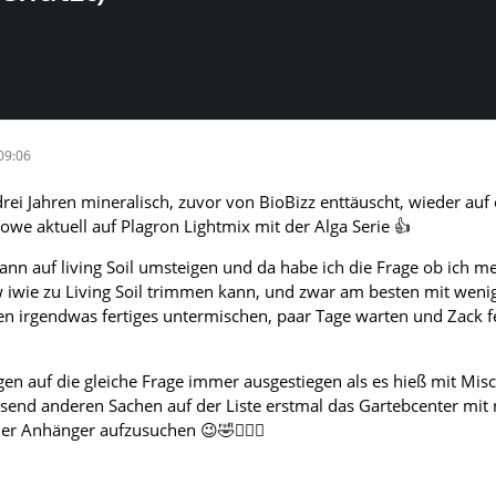
09:06
drei Jahren mineralisch, zuvor von BioBizz enttäuscht, wieder auf
we aktuell auf Plagron Lightmix mit der Alga Serie 👍
nn auf living Soil umsteigen und da habe ich die Frage ob ich me
iwie zu Living Soil trimmen kann, und zwar am besten mit weni
n irgendwas fertiges untermischen, paar Tage warten und Zack ferti
ngen auf die gleiche Frage immer ausgestiegen als es hieß mit Mi
send anderen Sachen auf der Liste erstmal das Gartebcenter mit
er Anhänger aufzusuchen 😉🤣🤷🏻‍♂️