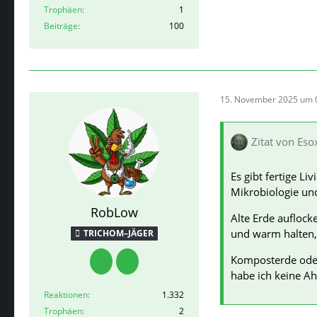
Trophäen
1
Beiträge
100
15. November 2025 um 
Zitat von Eso
Es gibt fertige Li
Mikrobiologie und
RobLow
Alte Erde aufloc
und warm halten,
TRICHOM–JÄGER
Komposterde oder
habe ich keine A
Reaktionen
1.332
Trophäen
2