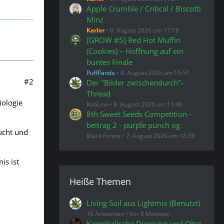
Apple Crumble / Critical / Biscotti
Minz
Karler
8. August 2026 um 17:18
[GROW #5] Red Hot Muffin
(Cookies) – Hoffnung auf ein
buntes Finale
PuffPanda
8. August 2026 um 15:51
#2
Der "Bilder zwischendurch"-
Thread
iologie
RobLow
8. August 2026 um 11:46
8th Sweet Seeds Competition -
beitrag 2 - purple punch og
ucht und
Black Forest
7. August 2026 um 18:39
is ist
Heiße Themen
Living Soil aus Lightmix (Benutzt)
16 Antworten
Vor 8 Monaten
Kannibalische Düngung und Obst