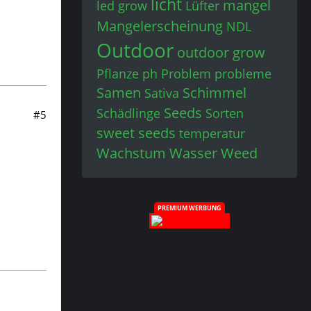
licht
mangel
led grow
Lüfter
Mangelerscheinung
NDL
Outdoor
outdoor grow
Pflanze
ph
Problem
probleme
Samen
Schimmel
Sativa
Seeds
Schädlinge
Sorten
#5
sweet seeds
temperatur
Wachstum
Wasser
Weed
PREMIUM WERBUNG