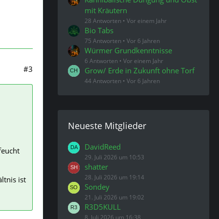
mit Kräutern
28 Antworten
Vor einem Jahr
Bio Tabs
75 Antworten
Vor 6 Jahren
Würmer Grundkenntnisse
6 Antworten
Vor einem Jahr
#3
Grow/ Erde in Zukunft ohne Torf
44 Antworten
Vor 6 Jahren
Neueste Mitglieder
DavidReed
feucht
29. Juli 2026 um 10:53
shatter
28. Juli 2026 um 19:14
tnis ist
Sondey
21. Juli 2026 um 19:02
R3D5KULL
8. Juli 2026 um 16:38