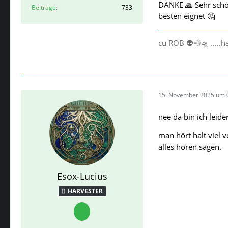
DANKE 🙏 Sehr schö
Beiträge
733
besten eignet 🤔
cu ROB 👽💨🛸 .....
15. November 2025 um 
nee da bin ich leide
man hört halt viel 
alles hören sagen.
Esox-Lucius
HARVESTER