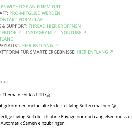
LES WICHTIGE AN EINEM ORT
AFT:
PRO-MITGLIED WERDEN
ONTAKT-FORMULAR
E & SUPPORT:
THREAD HIER ERÖFFNEN
CEBOOK
-
INSTAGRAM
-
YOUTUBE
NTLANG
PEZIALIST:
HIER ENTLANG
ATTFORM FÜR SMARTE ERGEBNISSE:
HIER ENTLANG
10:02
hema nicht los 🤷🏻‍♂️ 🤔
 abgekommen meine alte Erde zu Living Soil zu machen 😉
e fertige Living Soil die ich ohne Ravage nur noch angießen muss 
 Automatik Samen einzubringen.