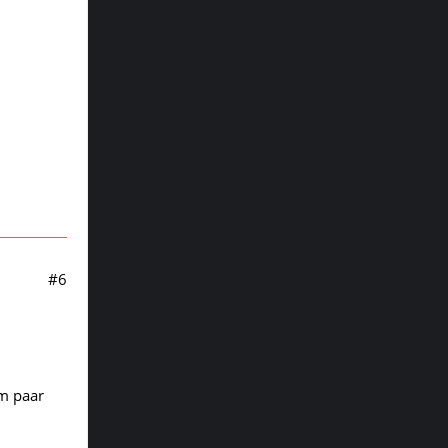
#6
um paar