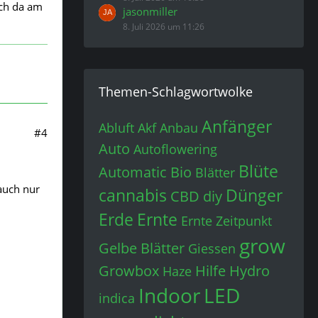
ich da am
jasonmiller
8. Juli 2026 um 11:26
Themen-Schlagwortwolke
Anfänger
Abluft
Akf
Anbau
#4
Auto
Autoflowering
Blüte
Automatic
Bio
Blätter
auch nur
cannabis
Dünger
CBD
diy
Erde
Ernte
Ernte Zeitpunkt
grow
Gelbe Blätter
Giessen
Growbox
Hilfe
Hydro
Haze
Indoor
LED
indica