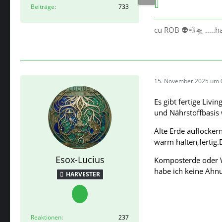
Beiträge
733
cu ROB 👽💨🛸 .....
15. November 2025 um 
Es gibt fertige Livi
und Nährstoffbasis 
Alte Erde auflocke
warm halten,fertig
Esox-Lucius
Komposterde oder W
habe ich keine Ahn
HARVESTER
Reaktionen
237