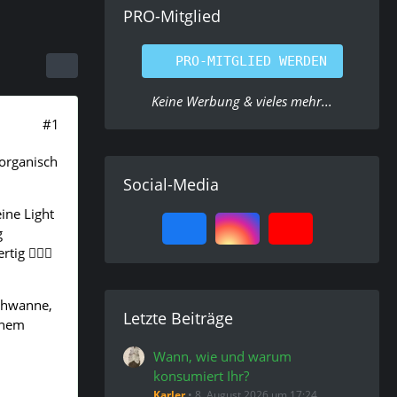
PRO-Mitglied
PRO-MITGLIED WERDEN
Keine Werbung & vieles mehr...
#1
 organisch
Social-Media
ine Light
g
g 🤷🏻‍♂️
schwanne,
Letzte Beiträge
 nem
Wann, wie und warum
konsumiert Ihr?
Karler
8. August 2026 um 17:24