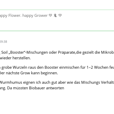
happy Flower. happy Grower 💚 🦎 💚
09:38
ng Soil „Booster“-Mischungen oder Präparate,die gezielt die Mikrob
wieder herstellen.
rn grobe Wurzeln raus den Booster einmischen für 1–2 Wochen fe
.Der nächste Grow kann beginnen.
urmhumus eignen ich auch gut aber wie das Mischungs Verhältn
ung. Da müssten Biobauer antworten