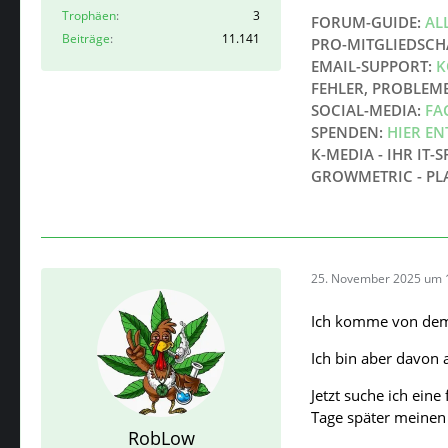
Trophäen
3
FORUM-GUIDE:
AL
Beiträge
11.141
PRO-MITGLIEDSCH
EMAIL-SUPPORT:
K
FEHLER, PROBLEM
SOCIAL-MEDIA:
FA
SPENDEN:
HIER E
K-MEDIA - IHR IT-S
GROWMETRIC - PL
25. November 2025 um 
Ich komme von dem T
Ich bin aber davon
Jetzt suche ich ein
Tage später meinen
RobLow