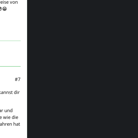
reise von
😎😁
#7
annst dir
ar und
e wie die
ahren hat