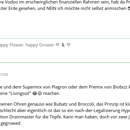
ne Vodoo im erschwinglichen finanziellen Rahmen sein, hab da P
iter Erde gesehen, und NEIN ich möchte nicht selbst anmischen 
happy Flower. happy Grower 💚 🦎 💚
15:00
de und dem Supermix von Plagron oder dem Premix von Biobizz k
eine "Livingsoil" 😂😜 machen
n meinen Ohren genauso wie Bubatz und Broccoli, das Prinzip ist kl
 schlecht aber eigentlich ist das so ein nach-der-Legalisierung Hyp
ion Drainmaster für die Töpfe. Kann man haben, doch vor zwei J
 gegrowed