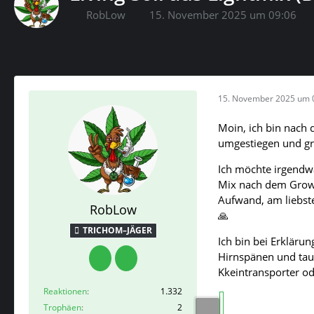
RobLow
15. November 2025 um 09:06
15. November 2025 um 
Moin, ich bin nach 
umgestiegen und gro
Ich möchte irgendwa
Mix nach dem Grow 
Aufwand, am liebste
RobLow
🙏
TRICHOM–JÄGER
Ich bin bei Erkläru
Hirnspänen und tau
Kkeintransporter od
Reaktionen
1.332
Trophäen
2