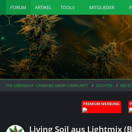
FORUM
ARTIKEL
TOOLS
MITGLIEDER
P
THE-GREENLEAF - CANNABIS GROW COMMUNITY
ZÜCHTEN
BIO-E
PREMIUM WERBUNG
Living Soil aus Lightmix (