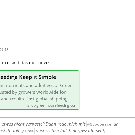
09:48
irre sind das die Dinger:
eeding Keep it Simple
t nutrients and additives at Green
usted by growers worldwide for
, and results. Fast global shipping.…
shop.greenhousefeeding.com
h etwas nicht verpasse? Dann rede mich mit
an.
@Goodpeace
nst du mit
ansprechen (mich ausgeschlossen!).
@Team