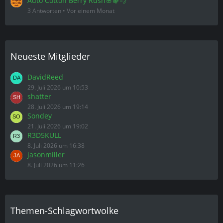
Auto Cotton Berry Rush🌸🍇💨
3 Antworten
Vor einem Monat
Neueste Mitglieder
DavidReed
29. Juli 2026 um 10:53
shatter
28. Juli 2026 um 19:14
Sondey
21. Juli 2026 um 19:02
R3D5KULL
8. Juli 2026 um 16:38
jasonmiller
8. Juli 2026 um 11:26
Themen-Schlagwortwolke