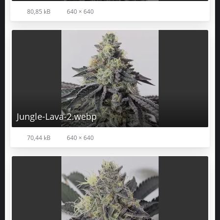
80,85 kB
640 × 640
Jungle-Lava-2.webp
70,44 kB
640 × 640