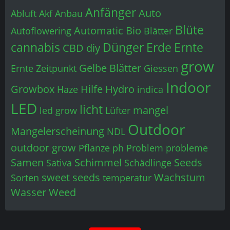
Anfänger
Auto
Abluft
Akf
Anbau
Blüte
Automatic
Bio
Autoflowering
Blätter
cannabis
Dünger
Erde
Ernte
CBD
diy
grow
Gelbe Blätter
Ernte Zeitpunkt
Giessen
Indoor
Growbox
Hilfe
Hydro
Haze
indica
LED
licht
mangel
led grow
Lüfter
Outdoor
Mangelerscheinung
NDL
outdoor grow
Pflanze
ph
Problem
probleme
Samen
Schimmel
Seeds
Sativa
Schädlinge
sweet seeds
Wachstum
Sorten
temperatur
Wasser
Weed