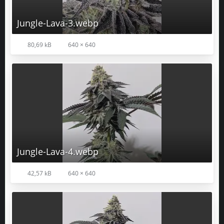
Jungle-Lava-3.webp
80,69 kB
640 × 640
Jungle-Lava-4.webp
42,57 kB
640 × 640