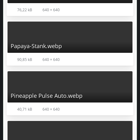
76,22 kB
640 × 640
Papaya-Stank.webp
90,85 kB
640 × 640
Pineapple Pulse Auto.webp
40,71 kB
640 × 640