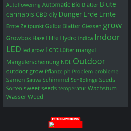
Blüte
Automatic
Bio
Autoflowering
Blätter
cannabis
Dünger
Erde
Ernte
CBD
diy
grow
Gelbe Blätter
Ernte Zeitpunkt
Giessen
Indoor
Growbox
Hilfe
Hydro
Haze
indica
LED
licht
mangel
led grow
Lüfter
Outdoor
Mangelerscheinung
NDL
outdoor grow
Pflanze
ph
Problem
probleme
Samen
Schimmel
Seeds
Sativa
Schädlinge
sweet seeds
Wachstum
Sorten
temperatur
Wasser
Weed
PREMIUM WERBUNG