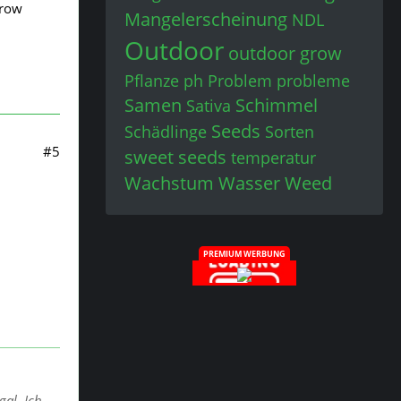
grow
Mangelerscheinung
NDL
Outdoor
outdoor grow
Pflanze
ph
Problem
probleme
Samen
Schimmel
Sativa
Seeds
Schädlinge
Sorten
#5
sweet seeds
temperatur
Wachstum
Wasser
Weed
PREMIUM WERBUNG
al. Ich