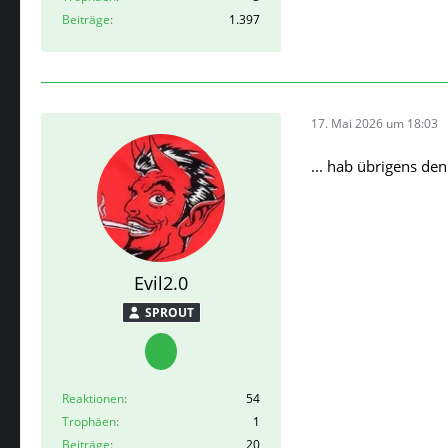
Beiträge
1.397
17. Mai 2026 um 18:03
... hab übrigens de
Evil2.0
SPROUT
Reaktionen
54
Trophäen
1
Beiträge
20