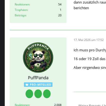
dann zusätzlich ra
Reaktionen
54
berichten
Trophäen
1
Beiträge
20
17. Mai 2026 um 17:52
Ich muss pro Durch
16 oder 19 Zoll das
Aber nirgendwo sind
PuffPanda
PRO–MITGLIED
Reaktionen
2.008
Meine Reports / I