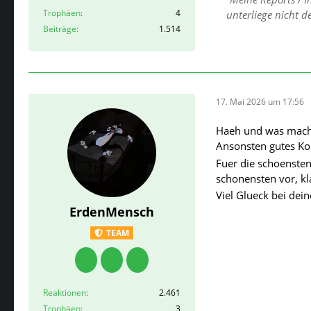
Trophäen
4
unterliege nicht 
Beiträge
1.514
17. Mai 2026 um 17:56
Haeh und was macht
Ansonsten gutes K
Fuer die schoenste
schonensten vor, kl
Viel Glueck bei dein
ErdenMensch
TEAM
Reaktionen
2.461
Trophäen
3