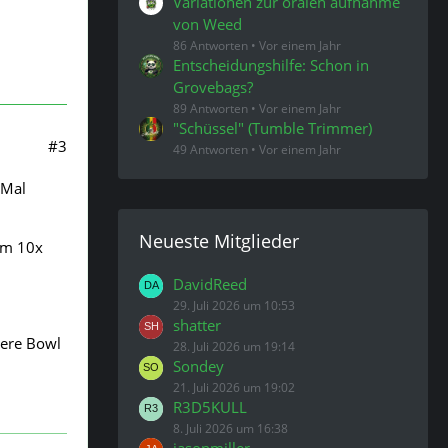
Variationen zur oralen aufnahme
von Weed
86 Antworten
Vor einem Jahr
Entscheidungshilfe: Schon in
Grovebags?
89 Antworten
Vor einem Jahr
"Schüssel" (Tumble Trimmer)
#3
49 Antworten
Vor einem Jahr
 Mal
Neueste Mitglieder
am 10x
DavidReed
29. Juli 2026 um 10:53
shatter
uere Bowl
28. Juli 2026 um 19:14
Sondey
21. Juli 2026 um 19:02
R3D5KULL
8. Juli 2026 um 16:38