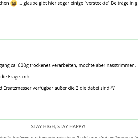
uchen
... glaube gibt hier sogar einige "versteckte" Beiträge in 
gang ca. 600g trockenes verarbeiten, möchte aber nasstrimmen.
 die Frage, mh.
 Ersatzmesser verfügbar außer die 2 die dabei sind 🫡
STAY HIGH, STAY HAPPY!
nhalte basieren auf luxemburgischem Recht und sind vollkommen leg