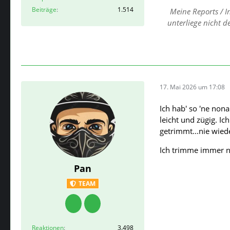
Beiträge
1.514
Meine Reports / I
unterliege nicht 
17. Mai 2026 um 17:08
Ich hab' so 'ne non
leicht und zügig. I
getrimmt...nie wied
Ich trimme immer n
Pan
TEAM
Reaktionen
3.498