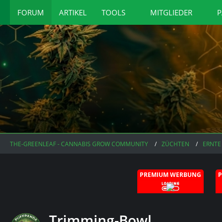
FORUM
ARTIKEL
TOOLS
MITGLIEDER
P
THE-GREENLEAF - CANNABIS GROW COMMUNITY
ZÜCHTEN
ERNTE
PREMIUM WERBUNG
Trimming-Bowl