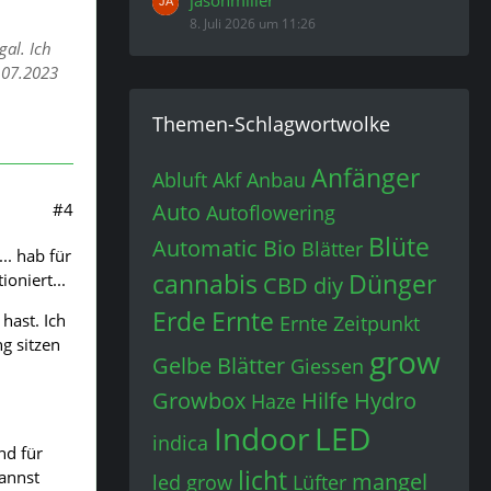
jasonmiller
8. Juli 2026 um 11:26
al. Ich
.07.2023
Themen-Schlagwortwolke
Anfänger
Abluft
Akf
Anbau
Auto
#4
Autoflowering
Blüte
Automatic
Bio
Blätter
.. hab für
cannabis
Dünger
oniert...
CBD
diy
Erde
Ernte
hast. Ich
Ernte Zeitpunkt
ng sitzen
grow
Gelbe Blätter
Giessen
Growbox
Hilfe
Hydro
Haze
Indoor
LED
indica
nd für
licht
kannst
mangel
led grow
Lüfter