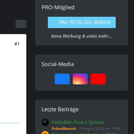
PRO-Mitglied
PRO-MITGLIED WERDEN
Keine Werbung & vieles mehr...
#1
Social-Media
Letzte Beiträge
Forbidden Fruit x Spritzer
ErdenMensch
9. August 2026 um 15:46