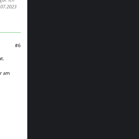
.07.2023
#6
t.
ir am