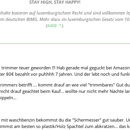
STAY HIGH, STAY HAPPY!
nhalte basieren auf luxemburgischem Recht und sind vollkommen leg
dem deutschen BtMG. Mehr dazu im luxemburgischen Gesetz vom 10
(
A408
).
bud trimmer teuer geworden !!! Hab gerade mal geguckt bei Amazon.
r 80€ bezahlt vor puhhhh 7 Jahren. Und der lebt noch und funkti
rimmers betrifft ... kommt drauf an wie viel "trimmbares" Gut du 
 nicht drauf geachtet beim Kauf... wollte nur nicht mehr Nächte la
ippeln...
 mit waschbenzin bekommst du die "Schermesser" gut sauber. U
immst am besten so plastik/Holz Spachtel zum abkratzen... das 