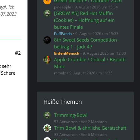
Green poison F1 Outdoor 2026
al. Ich
pineapple
9. August 2026 um 15:34
[GROW #5] Red Hot Muffin
.07.2023
(Cookies) – Hoffnung auf ein
buntes Finale
PuffPanda
9. August 2026 um 15:33
8th Sweet Seeds Competition -
beitrag 1 - jack 47
#2
ErdenMensch
9. August 2026 um 12:00
Apple Crumble / Critical / Biscotti
t sehr
Minz
r Schere
mrsalz
9. August 2026 um 11:35
Heiße Themen
Trimming-Bowl
53 Antworten
Vor 2 Monaten
Trim Bowl & ähnliche Gerätschaft
33 Antworten
Vor 6 Monaten