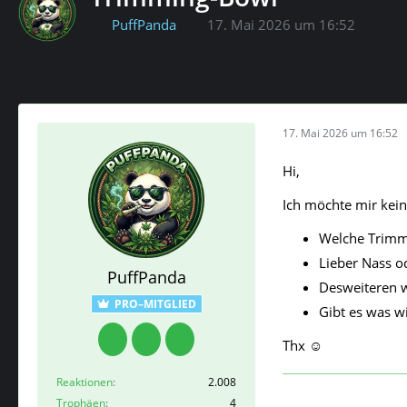
PuffPanda
17. Mai 2026 um 16:52
17. Mai 2026 um 16:52
Hi,
Ich möchte mir kei
Welche Trimm
Lieber Nass o
PuffPanda
Desweiteren w
PRO–MITGLIED
Gibt es was w
Thx ☺️
Reaktionen
2.008
Trophäen
4