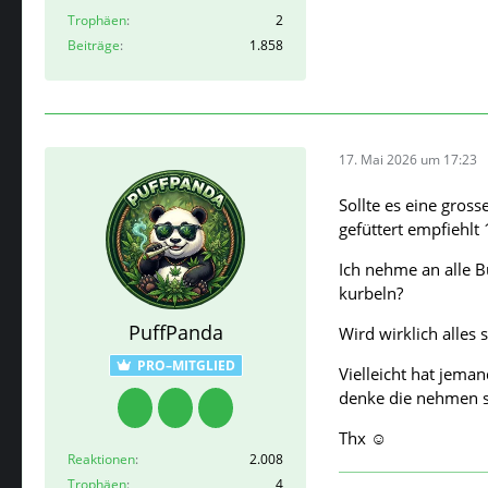
Trophäen
2
Beiträge
1.858
17. Mai 2026 um 17:23
Sollte es eine gross
gefüttert empfiehlt 
Ich nehme an alle 
kurbeln?
PuffPanda
Wird wirklich alles
PRO–MITGLIED
Vielleicht hat jema
denke die nehmen si
Thx ☺️
Reaktionen
2.008
Trophäen
4